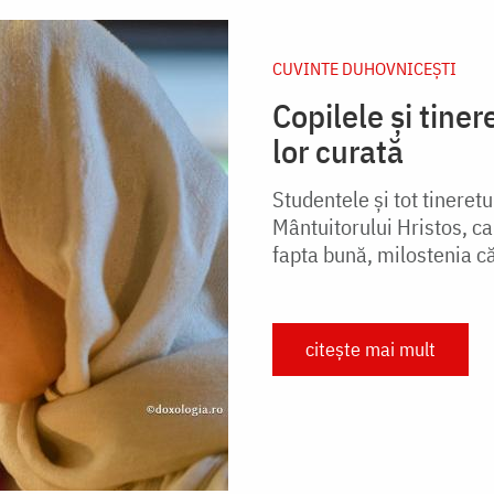
CUVINTE DUHOVNICEȘTI
Copilele și tiner
lor curată
Studentele și tot tineretu
Mântuitorului Hristos, c
fapta bună, milostenia căt
citește mai mult