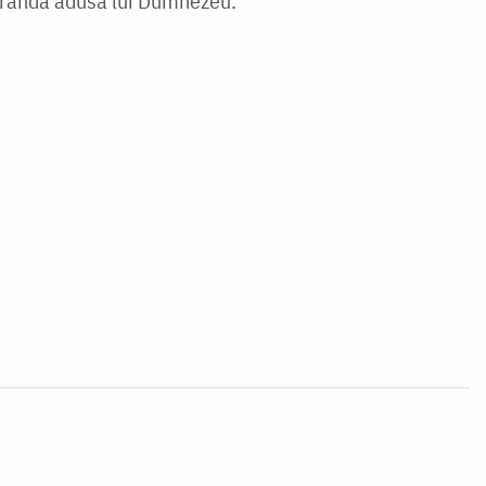
ofrandă adusă lui Dumnezeu.