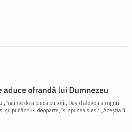
 se aduce ofrandă lui Dumnezeu
, înainte de a pleca cu toţii, David alegea strugurii
leşi şi, punându-i deoparte, îşi spunea sieşi: „Aceştia îi