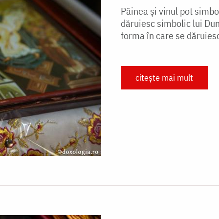
Pâinea și vinul pot simbol
dăruiesc simbolic lui Du
forma în care se dăruiesc,
citește mai mult