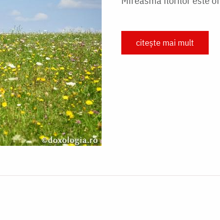
Mireasma florilor este 
citește mai mult