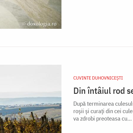
CUVINTE DUHOVNICEȘTI
Din întâiul rod
După terminarea culesului
roşii şi curaţi din cei cu
va zdrobi preoteasa cu...