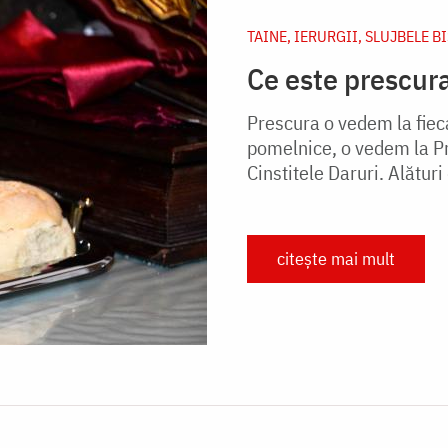
TAINE, IERURGII, SLUJBELE B
Ce este prescur
Prescura o vedem la fiec
pomelnice, o vedem la Pr
Cinstitele Daruri. Alături
citește mai mult