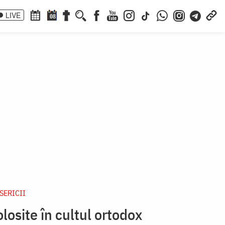
LIVE
08
ISERICII
olosite în cultul ortodox