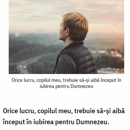
Orice
Orice lucru, copilul meu, trebuie să-și aibă început în
iubirea pentru Dumnezeu
lucru,
copilul
meu,
Orice lucru, copilul meu, trebuie să-şi aibă
trebuie
început în iubirea pentru Dumnezeu.
să-