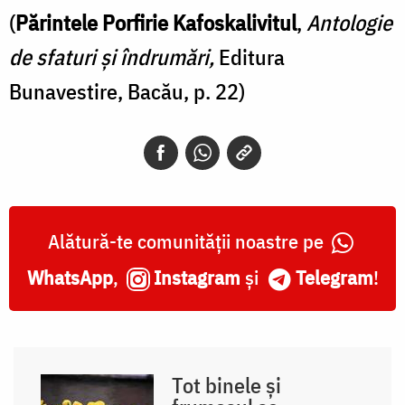
(
Părintele Porfirie Kafoskalivitul
,
Antologie
și
de sfaturi şi îndrumări,
Editura
aibă
Bunavestire, Bacău, p. 22)
început
în
iubirea
pentru
Dumnezeu
Alătură-te comunității noastre pe
WhatsApp
,
Instagram
și
Telegram
!
Tot binele și