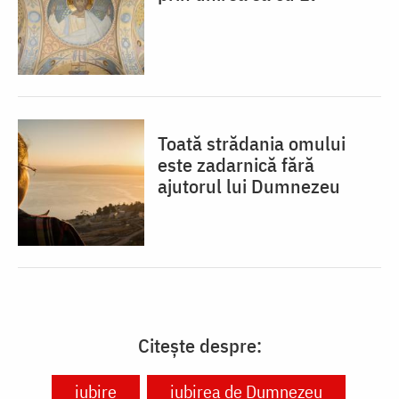
Toată strădania omului
este zadarnică fără
ajutorul lui Dumnezeu
Citește despre:
iubire
iubirea de Dumnezeu