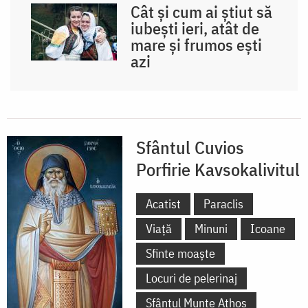
Cât și cum ai știut să
iubești ieri, atât de
mare și frumos ești
azi
Sfântul Cuvios
Porfirie Kavsokalivitul
Acatist
Paraclis
Viață
Minuni
Icoane
Sfinte moaște
Locuri de pelerinaj
Sfântul Munte Athos