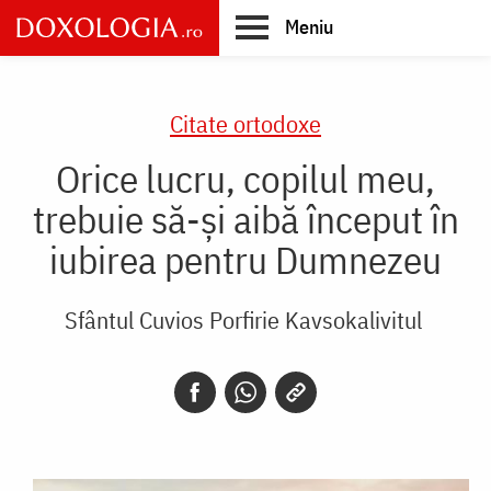
Skip
Meniu
to
main
Main
content
navigation
Citate ortodoxe
Orice lucru, copilul meu,
trebuie să-și aibă început în
iubirea pentru Dumnezeu
Sfântul Cuvios Porfirie Kavsokalivitul