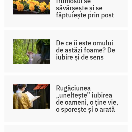
frumosul se
săvârșește și se
făptuiește prin post
De ce îi este omului
de astăzi foame? De
iubire și de sens
Rugăciunea
„uneltește” iubirea
de oameni, o ține vie,
o sporește și o arată