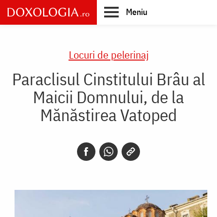
Skip
Meniu
to
main
Main
content
navigation
Locuri de pelerinaj
Paraclisul Cinstitului Brâu al
Maicii Domnului, de la
Mănăstirea Vatoped