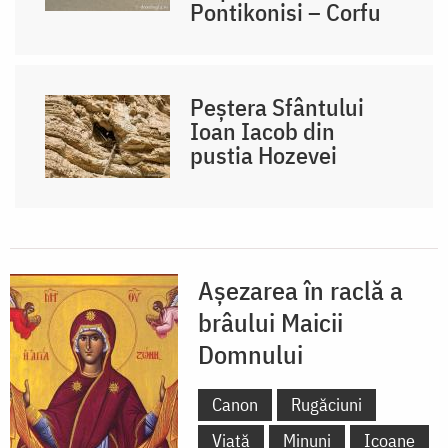
Pontikonisi – Corfu
Peștera Sfântului
Ioan Iacob din
pustia Hozevei
Așezarea în raclă a
brâului Maicii
Domnului
Canon
Rugăciuni
Viață
Minuni
Icoane