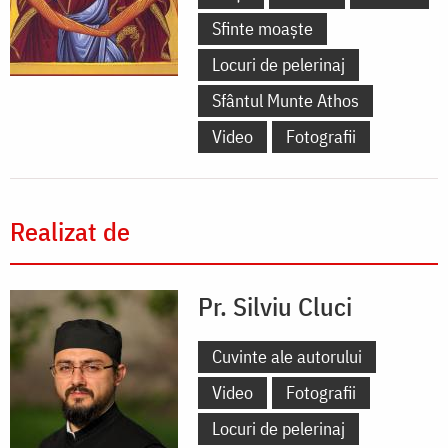
Sfinte moaște
Locuri de pelerinaj
Sfântul Munte Athos
Video
Fotografii
Realizat de
Pr. Silviu Cluci
Cuvinte ale autorului
Video
Fotografii
Locuri de pelerinaj