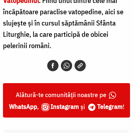
Vatopedinul
. Fiind unul dintre cele mai
încăpătoare paraclise vatopedine, aici se
slujeşte și în cursul săptămânii Sfânta
Liturghie, la care participă de obicei
pelerinii români.
Alătură-te comunității noastre pe
WhatsApp
,
Instagram
și
Telegram
!