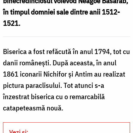
binecredinciosul voievod Neagoe Basarab,
a
la
în timpul domniei sale dintre anii 1512-
M
Mănăstirea
1521.
Vatoped
/
l
Foto:
Biserica a fost refăcută în anul 1794, tot cu
Pr.
danii româneşti. După aceasta, în anul
Silviu
1861 iconarii Nichifor şi Antim au realizat
/
Cluci
pictura paraclisului. Tot atunci s-a
F
înzestrat biserica cu o remarcabilă
P
catapeteasmă nouă.
S
C
Vezi și: