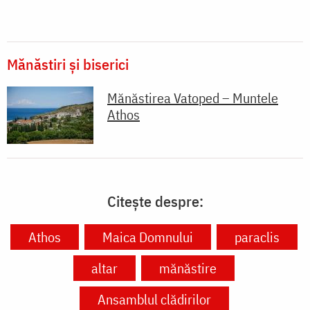
Mănăstiri și biserici
Mănăstirea Vatoped – Muntele
Athos
Citește despre:
Athos
Maica Domnului
paraclis
altar
mănăstire
Ansamblul clădirilor