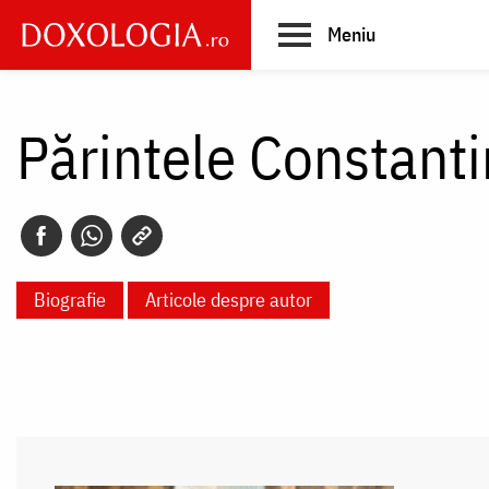
Skip
Meniu
to
main
Main
content
navigation
Părintele Constanti
Biografie
Articole despre autor