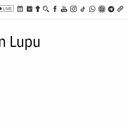
LIVE
07
in Lupu