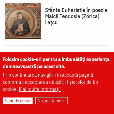
Sfânta Euharistie în poezia
Maicii Teodosia (Zorica)
Lațcu
10 lucruri mai puțin
Folosim cookie-uri pentru a îmbunătăți experiența
cunoscute despre Sfânta
dumneavoastră pe acest site.
Teodora de la Sihla
Prin continuarea navigării în această pagină
confirmați acceptarea utilizării fișierelor de tip
cookie.
Mai multe informații
Sunt de acord
Nu, mulțumesc
Sfânta Teodora de la Sihla
– drumul spre sfințenie