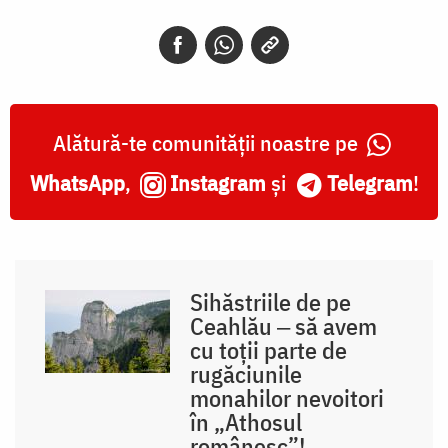
Alătură-te comunității noastre pe
WhatsApp
,
Instagram
și
Telegram
!
Sihăstriile de pe
Ceahlău ‒ să avem
cu toții parte de
rugăciunile
monahilor nevoitori
în „Athosul
românesc”!