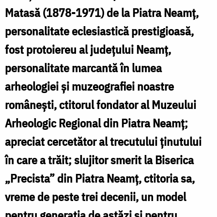
Matasă (1878-1971) de la Piatra Neamț,
F
personalitate eclesiastică prestigioasă,
fost protoiereu al județului Neamț,
personalitate marcantă în lumea
arheologiei și muzeografiei noastre
românești, ctitorul fondator al Muzeului
Arheologic Regional din Piatra Neamț;
apreciat cercetător al trecutului ținutului
în care a trăit; slujitor smerit la Biserica
„Precista” din Piatra Neamț, ctitoria sa,
vreme de peste trei decenii, un model
pentru generația de astăzi și pentru