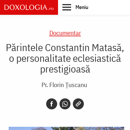
Skip
Meniu
to
main
Main
content
navigation
Documentar
Părintele Constantin Matasă,
o personalitate eclesiastică
prestigioasă
Pr. Florin Ţuscanu