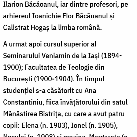
Ilarion Băcăoanul, iar dintre profesori, pe
arhiereul Ioanichie Flor Băcăuanul și
Calistrat Hogaș la limba română.
A urmat apoi cursul superior al
Seminarului Veniamin de la Iași (1894-
1900); Facultatea de Teologie din
București (1900-1904). În timpul
studenției s-a căsătorit cu Ana
Constantiniu, fiica învățătorului din satul
Mănăstirea Bistrița, cu care a avut patru
copii: Elena (n. 1903), Ionel (n. 1905),
Neculai (n. 1908) și mezina, Margareta (n.