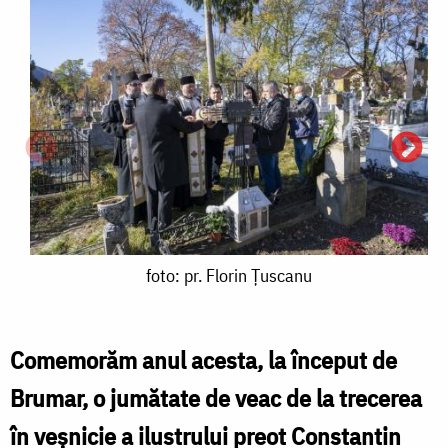
foto:
foto: pr. Florin Țuscanu
pr.
Florin
Comemorăm anul acesta, la început de
Țuscanu
Brumar, o jumătate de veac de la trecerea
f
în veșnicie a ilustrului preot Constantin
p