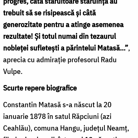
progres, câtă stăruitoare stăruință au
trebuit să se risipească și câtă
generozitate pentru a atinge asemenea
rezultate! Și totul numai din tezaurul
nobleței sufletești a părintelui Matasă…”
,
aprecia cu admirație profesorul Radu
Vulpe.
Scurte repere biografice
Constantin Matasă s-a născut la 20
ianuarie 1878 în satul Răpciuni (azi
Ceahlău), comuna Hangu, județul Neamț,