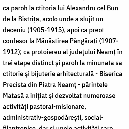
ca paroh la ctitoria lui Alexandru cel Bun
de la Bistrița, acolo unde a slujit un
deceniu (1905-1915), apoi ca preot
confesor la Mănăstirea Pângărați (1907-
1912); ca protoiereu al județului Neamț în
trei etape distinct și paroh la minunata sa
ctitorie și bijuterie arhitecturală - Biserica
Precista din Piatra Neamț - părintele
Matasă a inițiat și dezvoltat numeroase
activități pastoral-misionare,
administrativ-gospodărești, social-
filantropice, dar și unele activități care