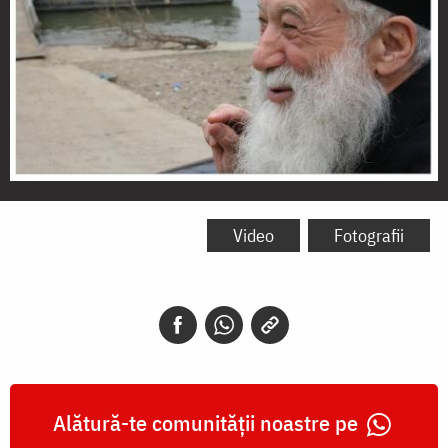
Părintele
Gheorghe
Video
Fotografii
Calciu
Alătură-te comunității noastre pe