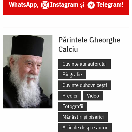
WhatsApp
,
Instagram
și
Telegram
!
Părintele Gheorghe
Calciu
Cuvinte ale autorului
Biografie
Cuvinte duhovnicești
Predici
Video
Fotografii
Mănăstiri și biserici
Articole despre autor