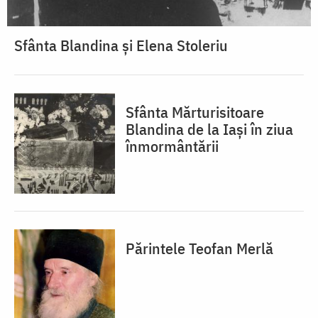
Sfânta Blandina și Elena Stoleriu
Sfânta Mărturisitoare
Blandina de la Iași în ziua
înmormântării
Părintele Teofan Merlă