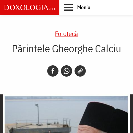
Skip
Meniu
to
main
Main
content
navigation
Fototecă
Părintele Gheorghe Calciu