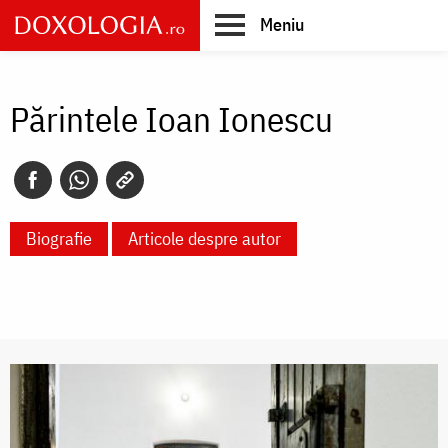
Skip
Meniu
to
main
Main
content
navigation
Părintele Ioan Ionescu
Biografie
Articole despre autor