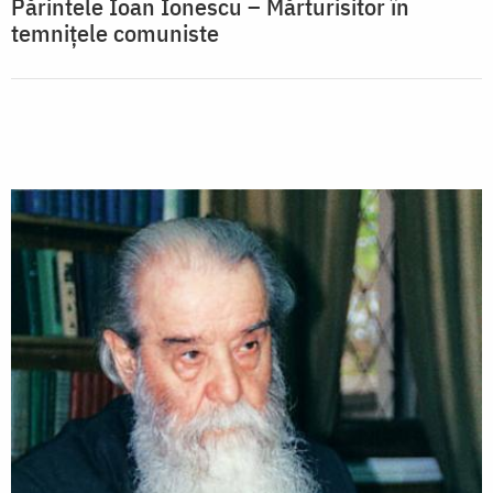
Părintele Ioan Ionescu – Mărturisitor în
temnițele comuniste