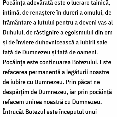
Pocăința adevărată este o lucrare tainică,
intimă, de renaștere în dureri a omului, de
frământare a lutului pentru a deveni vas al
Duhului, de răstignire a egoismului din om
și de înviere duhovnicească a iubirii sale
față de Dumnezeu și față de oameni.
Pocăința este continuarea Botezului. Este
refacerea permanentă a legăturii noastre
de iubire cu Dumnezeu. Prin păcat ne
despăr­țim de Dumnezeu, iar prin pocă­ință
refacem unirea noastră cu Dumnezeu.
Întrucât Botezul este începutul unui