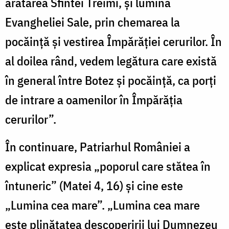
arătarea Sfintei Treimi, și lumina
Evangheliei Sale, prin chemarea la
pocăință și vestirea Împă­răției cerurilor. În
al doilea rând, vedem legătura care există
în general între Botez și pocăință, ca porți
de intrare a oamenilor în Împărăția
cerurilor”.
În continuare, Patriarhul României a
explicat expresia „poporul care stătea în
întuneric” (Matei 4, 16) și cine este
„Lumina cea mare”. „Lumina cea mare
este plinătatea descoperirii lui Dumnezeu