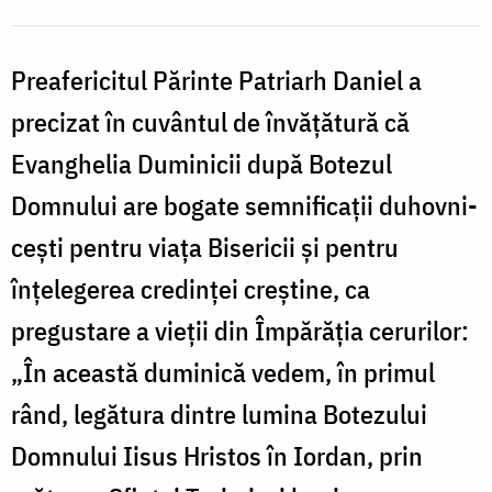
Preafericitul Părinte Patriarh Daniel a
precizat în cuvântul de învățătură că
Evanghelia Duminicii după Botezul
Domnului are bogate semnificații duhovni­
cești pentru viața Bisericii și pentru
înțelegerea credinței creș­tine, ca
pregustare a vieții din Împă­răția cerurilor:
„În această duminică vedem, în primul
rând, legătura dintre lumina Botezului
Domnului Iisus Hristos în Iordan, prin