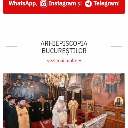
WhatsApp
,
Instagram
și
Telegram
!
ARHIEPISCOPIA
BUCUREŞTILOR
vezi mai multe »