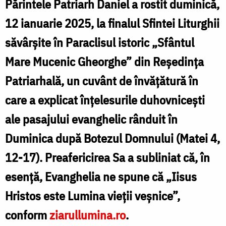
Părintele Patriarh Daniel a rostit duminică,
Bisericii
12 ianuarie 2025, la finalul Sfintei Liturghii
Ortodoxe
săvârșite în Paraclisul istoric „Sfântul
Române,
Mare Mucenic Gheorghe” din Reședința
la
Patriarhală, un cuvânt de învățătură în
Paraclisul
istoric
care a explicat înțelesurile duhovnicești
„Sfântul
ale pasajului evanghelic rânduit în
Mare
Duminica după Botezul Domnului (Matei 4,
Mucenic
12-17). Preafericirea Sa a subliniat că, în
Gheorghe”
esență, Evanghelia ne spune că „Iisus
/
Hristos este Lumina vieții veșnice”,
Foto:
conform
ziarullumina.ro
.
ziarullumina.ro