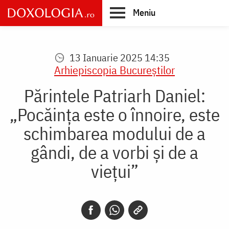
Skip
Meniu
to
main
Main
content
navigation
13 Ianuarie 2025 14:35
Arhiepiscopia Bucureştilor
Părintele Patriarh Daniel:
„Pocăința este o înnoire, este
schimbarea modului de a
gândi, de a vorbi și de a
viețui”