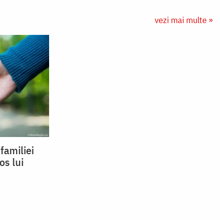
vezi mai multe »
familiei
os lui