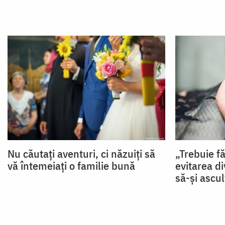
Nu căutați aventuri, ci năzuiți să
„Trebuie fă
vă întemeiați o familie bună
evitarea d
să-și ascul