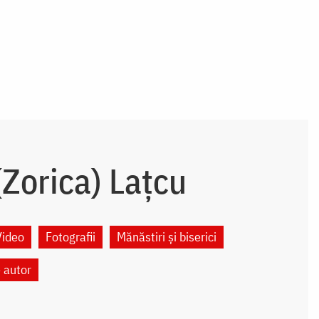
Zorica) Lațcu
Video
Fotografii
Mănăstiri și biserici
e autor