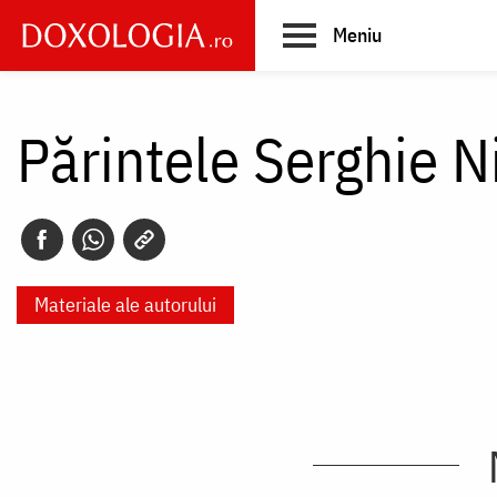
Skip
Meniu
to
main
Main
content
navigation
Părintele Serghie N
Materiale ale autorului