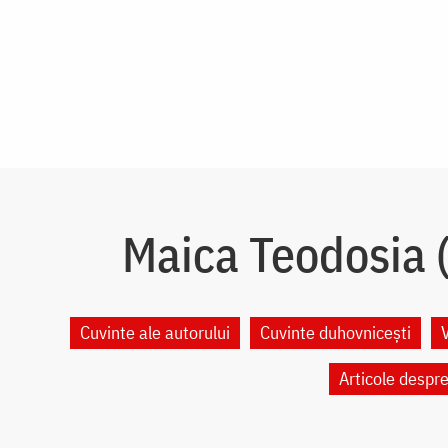
Maica Teodosia (
Cuvinte ale autorului
Cuvinte duhovnicești
Articole despr