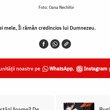
Foto: Oana Nechifor
ei mele, Îi rămân credincios lui Dumnezeu.
nității noastre pe
WhatsApp
,
Instagram
astăzi foame? De
Rugă