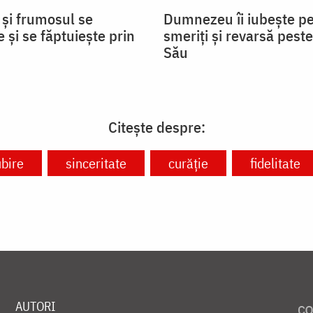
 și frumosul se
Dumnezeu îi iubește pe
 și se făptuiește prin
smeriți și revarsă peste
Său
Citește despre:
ubire
sinceritate
curăție
fidelitate
AUTORI