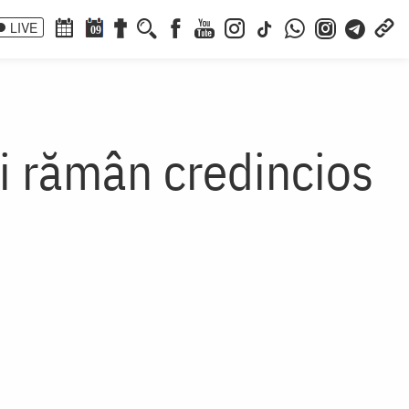
LIVE
09
Îi rămân credincios