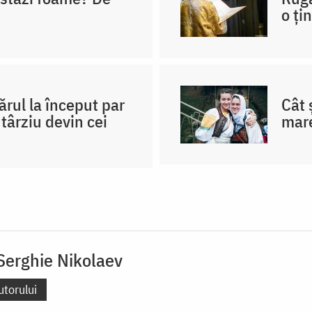
o ți
rul la început par
Cât 
târziu devin cei
mare
Serghie Nikolaev
utorului