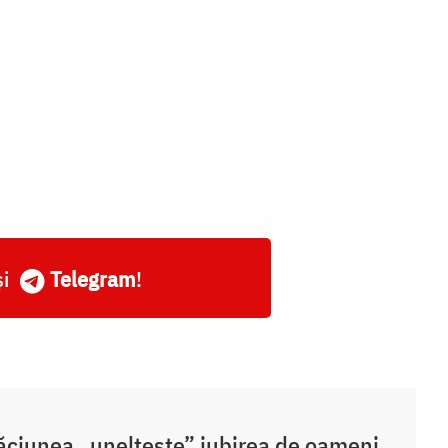
și
Telegram
!
ciunea „uneltește” iubirea de oameni,