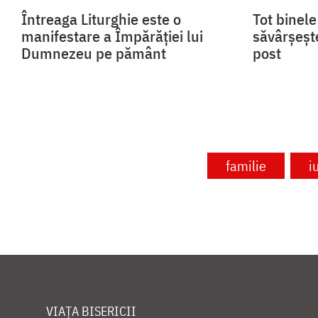
Întreaga Liturghie este o
Tot binele
manifestare a Împărăției lui
săvârșește
Dumnezeu pe pământ
post
familie
i
VIAȚA BISERICII