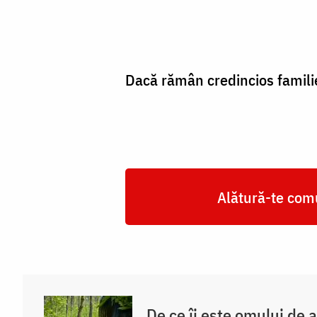
Foto:
Oana
Nechifor
Dacă rămân credincios famili
Alătură-te comu
De ce îi este omului de 