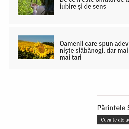
iubire și de sens
Oamenii care spun adevă
niște slăbănogi, dar mai 
mai tari
Părintele 
Cuvinte ale a