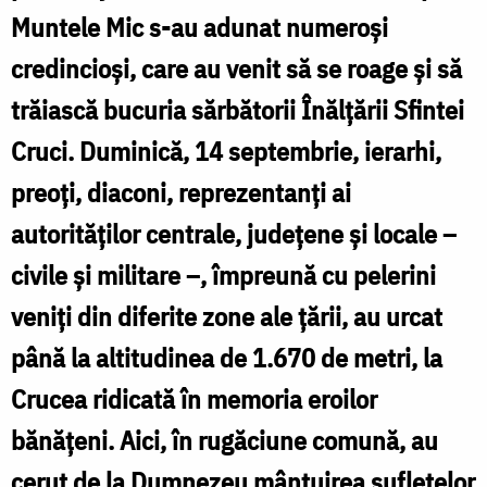
l
pe
Muntele Mic s-au adunat numeroși
Muntele
credincioși, care au venit să se roage și să
Mic
trăiască bucuria sărbătorii Înălțării Sfintei
–
Cruci. Duminică, 14 septembrie, ierarhi,
20
preoți, diaconi, reprezentanți ai
de
autorităților centrale, județene și locale –
ani
civile și militare –, împreună cu pelerini
de
veniți din diferite zone ale țării, au urcat
rugăciune
până la altitudinea de 1.670 de metri, la
și
a
Crucea ridicată în memoria eroilor
jertfă
bănățeni. Aici, în rugăciune comună, au
cerut de la Dumnezeu mântuirea sufletelor