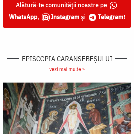
Alătură-te comunității noastre pe
WhatsApp
,
Instagram
și
Telegram
!
EPISCOPIA CARANSEBEŞULUI
vezi mai multe »