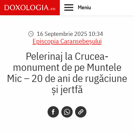
Skip
Meniu
to
main
Main
content
navigation
16 Septembrie 2025 10:34
Episcopia Caransebeşului
Pelerinaj la Crucea-
monument de pe Muntele
Mic – 20 de ani de rugăciune
și jertfă