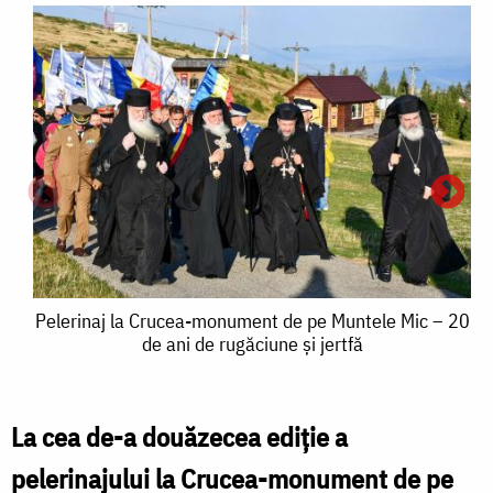
Pelerinaj
Pelerinaj la Crucea-monument de pe Muntele Mic – 20
de ani de rugăciune și jertfă
la
Crucea-
monument
La cea de-a douăzecea ediție a
P
P
de
pelerinajului la Crucea-monument de pe