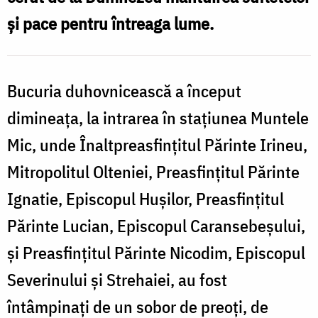
ș
și pace pentru întreaga lume.
j
Bucuria duhovnicească a început
dimineața, la intrarea în stațiunea Muntele
Mic, unde Înaltpreasfințitul Părinte Irineu,
Mitropolitul Olteniei, Preasfințitul Părinte
Ignatie, Episcopul Hușilor, Preasfințitul
Părinte Lucian, Episcopul Caransebeșului,
și Preasfințitul Părinte Nicodim, Episcopul
Severinului și Strehaiei, au fost
întâmpinați de un sobor de preoți, de