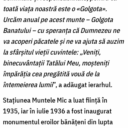
toată viața noastră este o «Golgota».
Urcăm anual pe acest munte – Golgota
Banatului – cu speranța că Dumnezeu ne
va acoperi păcatele și ne va ajuta să auzim
la sfârșitul vieții cuvintele: „Veniți,
binecuvântații Tatălui Meu, moșteniți
împărăția cea pregătită vouă de la
întemeierea lumii
”, a adăugat ierarhul.
Stațiunea Muntele Mic a luat ființă în
1935, iar în iulie 1936 a fost inaugurat
monumentul eroilor bănățeni din lupta