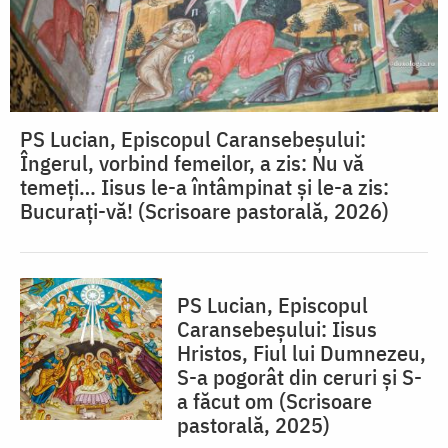
PS Lucian, Episcopul Caransebeșului:
Îngerul, vorbind femeilor, a zis: Nu vă
temeți… Iisus le-a întâmpinat și le-a zis:
Bucurați-vă! (Scrisoare pastorală, 2026)
PS Lucian, Episcopul
Caransebeșului: Iisus
Hristos, Fiul lui Dumnezeu,
S-a pogorât din ceruri și S-
a făcut om (Scrisoare
pastorală, 2025)