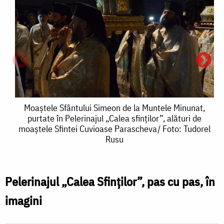
Moaștele
Moaștele Sfântului Simeon de la Muntele Minunat,
purtate în Pelerinajul „Calea sfinților”, alături de
Sfântului
moaștele Sfintei Cuvioase Parascheva/ Foto: Tudorel
Rusu
Simeon
de
P
la
Pelerinajul „Calea Sfinților”, pas cu pas, în
Muntele
imagini
S
Minunat,