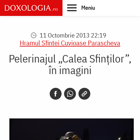
Skip
Meniu
to
main
Main
content
navigation
11 Octombrie 2013 22:19
Hramul Sfintei Cuvioase Parascheva
Pelerinajul „Calea Sfinților”,
în imagini