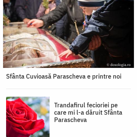
Sfânta Cuvioasă Parascheva e printre noi
Trandafirul fecioriei pe
care mi l-a dăruit Sfânta
Parascheva