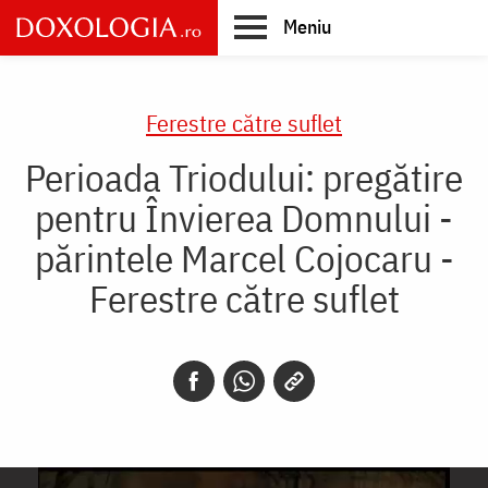
Skip
Meniu
to
main
Main
content
navigation
Ferestre către suflet
Perioada Triodului: pregătire
pentru Învierea Domnului -
părintele Marcel Cojocaru -
Ferestre către suflet