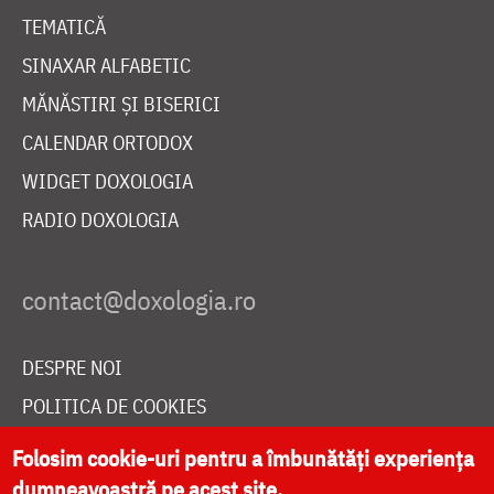
TEMATICĂ
SINAXAR ALFABETIC
MĂNĂSTIRI ȘI BISERICI
CALENDAR ORTODOX
WIDGET DOXOLOGIA
RADIO DOXOLOGIA
DESPRE NOI
POLITICA DE COOKIES
DONEAZĂ ONLINE PENTRU CATEDRALA NAȚIONALĂ
Folosim cookie-uri pentru a îmbunătăți experiența
dumneavoastră pe acest site.