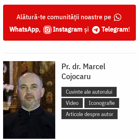
Alătură-te comunității noastre pe
WhatsApp
,
Instagram
și
Telegram
!
Pr. dr. Marcel
Cojocaru
Cuvinte ale autorului
Video
Iconografie
Articole despre autor