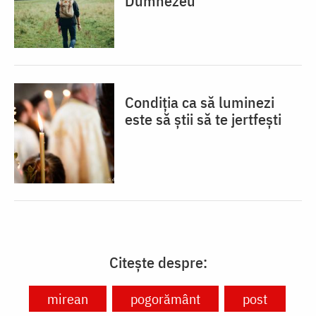
Dumnezeu
Condiția ca să luminezi
este să știi să te jertfești
Citește despre:
mirean
pogorământ
post