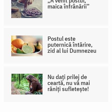
„A venit postul,
maica înfrânării”
Postul este
puternică întărire,
zid al lui Dumnezeu
Nu dați prilej de
ceartă, nu vă mai
răniți sufletește!