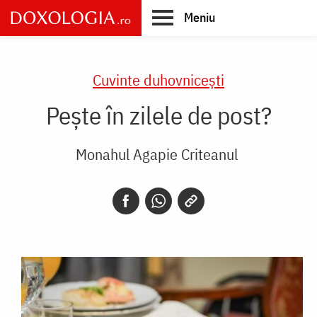
Skip
Meniu
to
main
Main
content
navigation
Cuvinte duhovnicești
Pește în zilele de post?
Monahul Agapie Criteanul