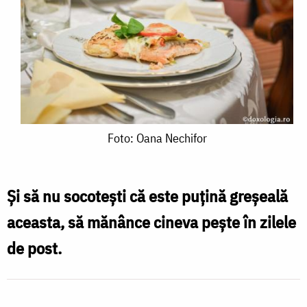
Foto:
Foto: Oana Nechifor
Oana
Nechifor
Și să nu socotești că este puțină greșeală
aceasta, să mănânce cineva pește în zilele
de post.