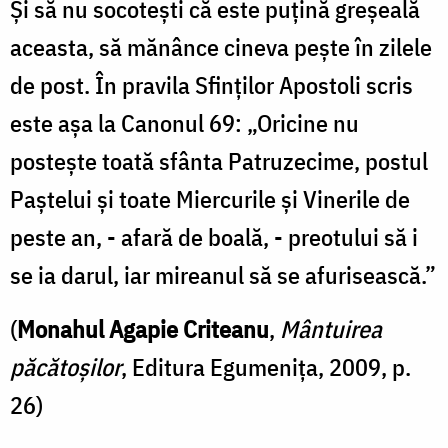
Și să nu socotești că este puțină greșeală
aceasta, să mănânce cineva pește în zilele
de post. În pravila Sfinților Apostoli scris
este așa la Canonul 69: „Oricine nu
postește toată sfânta Patruzecime, postul
Paștelui și toate Miercurile și Vinerile de
peste an, - afară de boală, - preotului să i
se ia darul, iar mireanul să se afurisească.”
(
Monahul Agapie Criteanu
,
Mântuirea
păcătoșilor
, Editura Egumenița, 2009, p.
26)