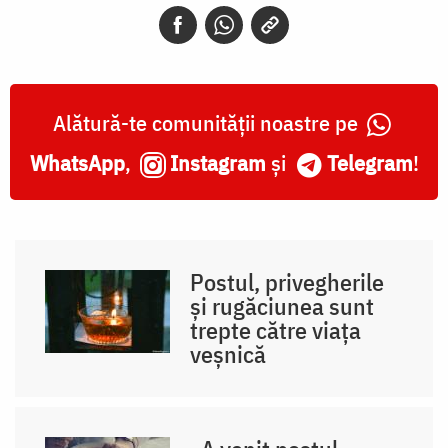
Alătură-te comunității noastre pe
WhatsApp
,
Instagram
și
Telegram
!
Postul, privegherile
și rugăciunea sunt
trepte către viața
veșnică