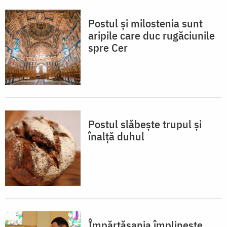
Postul și milostenia sunt
aripile care duc rugăciunile
spre Cer
Postul slăbește trupul și
înalță duhul
Împărtășania împlinește