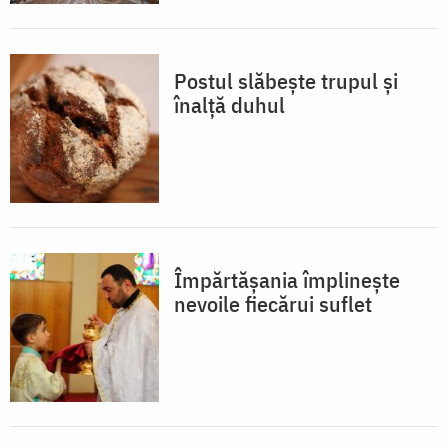
Postul slăbește trupul și
înalță duhul
Împărtășania împlinește
nevoile fiecărui suflet