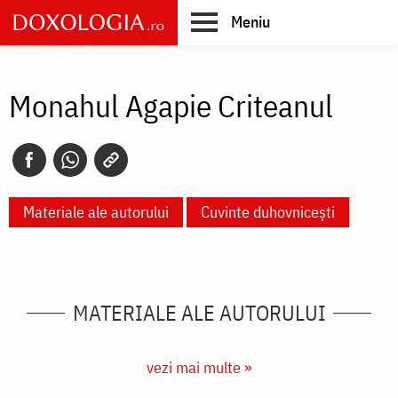
Skip
Meniu
to
main
Main
content
navigation
Monahul Agapie Criteanul
Materiale ale autorului
Cuvinte duhovnicești
MATERIALE ALE AUTORULUI
vezi mai multe »