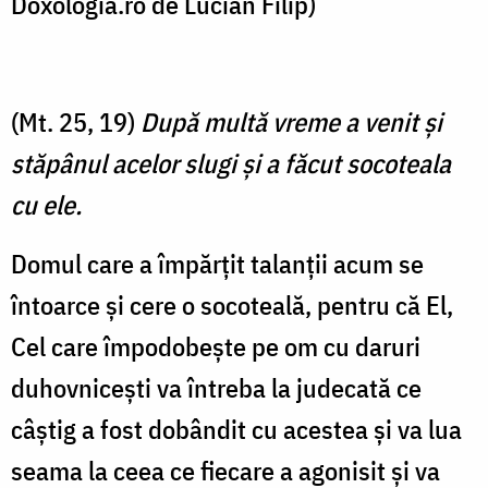
Doxologia.ro de Lucian Filip)
(Mt. 25, 19)
După multă vreme a venit şi
stăpânul acelor slugi şi a făcut socoteala
cu ele.
Domul care a împărțit talanții acum se
întoarce și cere o socoteală, pentru că El,
Cel care împodobește pe om cu daruri
duhovnicești va întreba la judecată ce
câștig a fost dobândit cu acestea și va lua
seama la ceea ce fiecare a agonisit și va