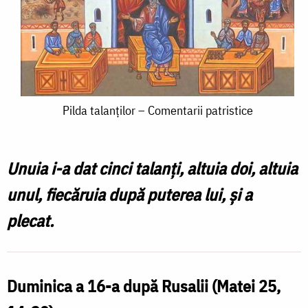
Pilda
Pilda talanților – Comentarii patristice
talanților
–
Unuia i-a dat cinci talanţi, altuia doi, altuia
Comentarii
unul, fiecăruia după puterea lui, şi a
patristice
plecat.
Duminica a 16-a după Rusalii
(Matei 25,