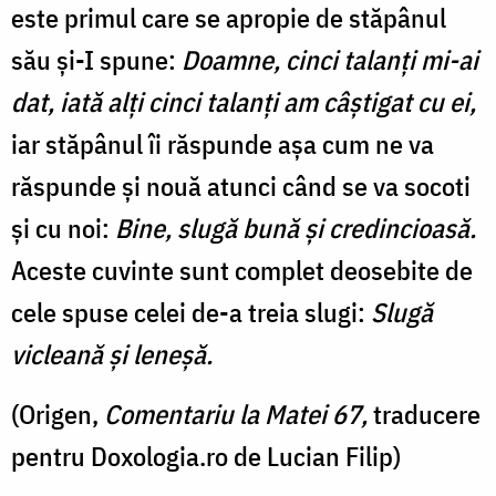
este primul care se apropie de stăpânul
său și-I spune:
Doamne, cinci talanţi mi-ai
dat, iată alţi cinci talanţi am câştigat cu ei,
iar stăpânul îi răspunde așa cum ne va
răspunde și nouă atunci când se va socoti
și cu noi:
Bine, slugă bună şi credincioasă.
Aceste cuvinte sunt complet deosebite de
cele spuse celei de-a treia slugi:
Slugă
vicleană şi leneşă.
(Origen,
Comentariu la Matei 67,
traducere
pentru Doxologia.ro de Lucian Filip)