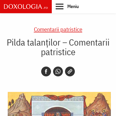
Skip
Meniu
to
main
Main
content
navigation
Comentarii patristice
Pilda talanților – Comentarii
patristice