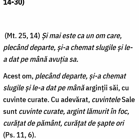
14-30
)
(Mt. 25, 14)
Şi mai este ca un om care,
plecând departe, şi-a chemat slugile şi le-
a dat pe mână avuţia sa.
Acest om,
plecând departe, şi-a chemat
slugile şi le-a dat pe mână
arginții săi, cu
cuvinte curate. Cu adevărat,
cuvintele
Sale
sunt
cuvinte curate, argint lămurit în foc,
curăţat de pământ, curăţat de şapte ori
(Ps. 11, 6).