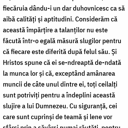
fiecăruia dându-i un dar duhovnicesc ca să
aibă calități și aptitudini. Considerăm că
această împărțire a talanților nu este
făcută într-o egală măsură slugilor pentru
că fiecare este diferită după felul său. Și
Hristos spune că ei se-ndreaptă de-ndată
la munca lor și că, exceptând amânarea
muncii de câte unul dintre ei, toți ceilalți
sunt potriviți pentru a îndeplini această
slujire a lui Dumnezeu. Cu siguranță, cei
care sunt cuprinși de teamă și lene vor
sfârși prin a săvârși numai răutăți, pentru