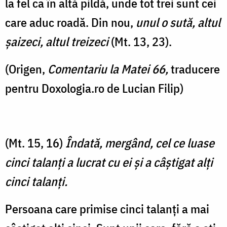
la fel ca în altă pildă, unde tot trei sunt cei
care aduc roadă. Din nou,
unul o sută, altul
şaizeci, altul treizeci
(Mt. 13, 23).
(Origen,
Comentariu la Matei 66,
traducere
pentru Doxologia.ro de Lucian Filip)
(Mt. 15, 16)
Îndată, mergând, cel ce luase
cinci talanţi a lucrat cu ei şi a câştigat alţi
cinci talanţi.
Persoana care primise cinci talanți a mai