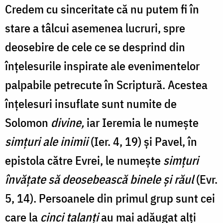
Credem cu sinceritate că nu putem fi în
stare a tâlcui asemenea lucruri, spre
deosebire de cele ce se desprind din
înțelesurile inspirate ale evenimentelor
palpabile petrecute în Scriptură. Acestea
înțelesuri insuflate sunt numite de
Solomon
divine,
iar Ieremia le numește
simțuri ale inimii
(Ier. 4, 19) și Pavel, în
epistola către Evrei, le numește
simţuri
învăţate să deosebească binele şi răul
(Evr.
5, 14). Persoanele din primul grup sunt cei
care la
cinci talanți
au mai adăugat alți