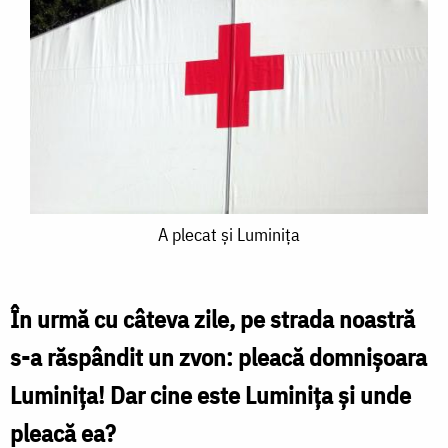
A
A plecat şi Luminiţa
plecat
şi
În urmă cu câteva zile, pe strada noastră
Luminiţa
s-a răspândit un zvon: pleacă domnişoara
Luminiţa! Dar cine este Luminiţa şi unde
pleacă ea?