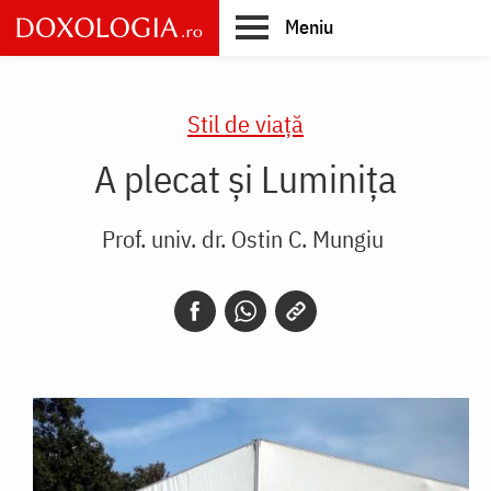
Skip
Meniu
to
main
Main
content
navigation
Stil de viaţă
A plecat şi Luminiţa
Prof. univ. dr. Ostin C. Mungiu