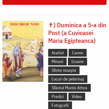
✝) Duminica a 5-a din
Post (a Cuvioasei
Maria Egipteanca)
Acatist
Canon
Minuni
Icoane
Sfinte moaște
Locuri de pelerinaj
Sfântul Munte Athos
Predici
Video
Fotografii