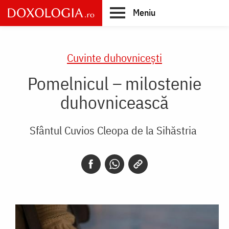
Skip
Meniu
to
main
Main
content
navigation
Cuvinte duhovnicești
Pomelnicul – milostenie
duhovnicească
Sfântul Cuvios Cleopa de la Sihăstria