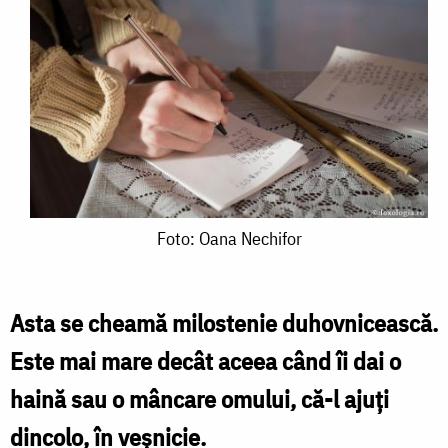
Foto:
Foto: Oana Nechifor
Oana
Nechifor
Asta se cheamă milostenie duhovnicească.
Este mai mare decât aceea când îi dai o
haină sau o mâncare omului, că-l ajuți
dincolo, în
veșnicie
.