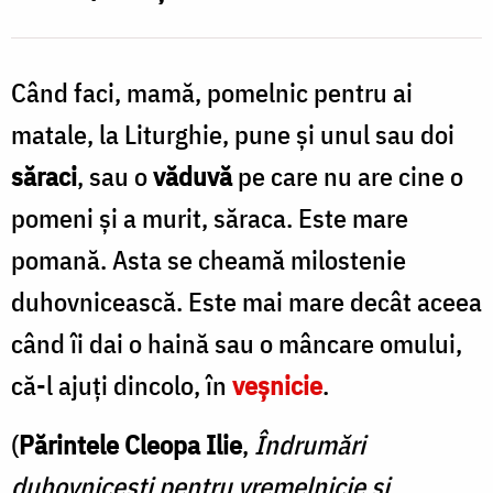
Când faci, mamă, pomelnic pentru ai
matale, la Liturghie, pune și unul sau doi
săraci
, sau o
văduvă
pe care nu are cine o
pomeni și a murit, săraca. Este mare
pomană. Asta se cheamă milostenie
duhovnicească. Este mai mare decât aceea
când îi dai o haină sau o mâncare omului,
că-l ajuți dincolo, în
veșnicie
.
(
Părintele Cleopa Ilie
,
Îndrumări
duhovnicești pentru vremelnicie și