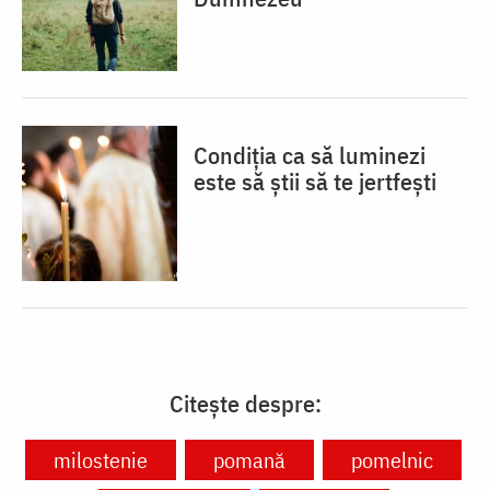
Condiția ca să luminezi
este să știi să te jertfești
Citește despre:
milostenie
pomană
pomelnic