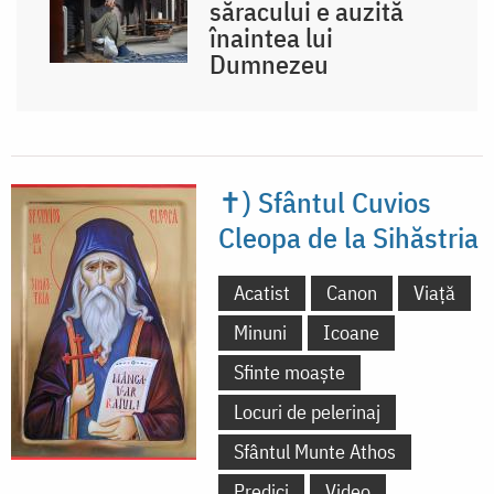
săracului e auzită
înaintea lui
Dumnezeu
✝) Sfântul Cuvios
Cleopa de la Sihăstria
Acatist
Canon
Viață
Minuni
Icoane
Sfinte moaște
Locuri de pelerinaj
Sfântul Munte Athos
Predici
Video