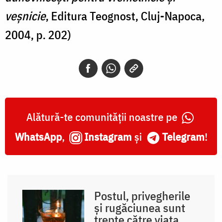
veșnicie
, Editura Teognost, Cluj-Napoca,
2004, p. 202)
Alătură-te comunității noastre pe
WhatsApp
,
Instagram
și
Telegram
!
Postul, privegherile
și rugăciunea sunt
trepte către viața