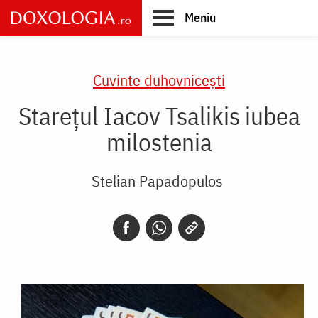
Skip
Meniu
to
main
Main
content
navigation
Cuvinte duhovnicești
Starețul Iacov Tsalikis iubea
milostenia
Stelian Papadopulos