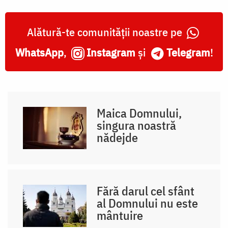
Alătură-te comunității noastre pe
WhatsApp
,
Instagram
și
Telegram
!
Maica Domnului,
singura noastră
nădejde
Fără darul cel sfânt
al Domnului nu este
mântuire