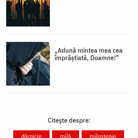
„Adună mintea mea cea
împrăștiată, Doamne!”
Citește despre:
dărnicie
milă
milostenie