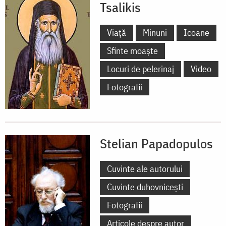
Tsalikis
Viață
Minuni
Icoane
Sfinte moaște
Locuri de pelerinaj
Video
Fotografii
Stelian Papadopulos
Cuvinte ale autorului
Cuvinte duhovnicești
Fotografii
Articole despre autor