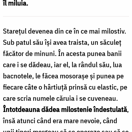
îl miluia.
Oana
Nechifor
Starețul devenea din ce în ce mai milostiv.
Sub patul său își avea traista, un săculeț
făcător de minuni. În acesta punea banii
care i se dădeau, iar el, la rândul său, lua
bacnotele, le făcea mosorașe și punea pe
fiecare câte o hârtiuță prinsă cu elastic, pe
care scria numele căruia i se cuveneau.
Întotdeauna dădea milostenie îndestulată
,
însă atunci când era mare nevoie, când
unii tineri mergeau să se opereze sau să se