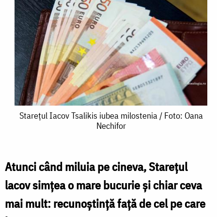
Starețul
Starețul Iacov Tsalikis iubea milostenia / Foto: Oana
Nechifor
Iacov
Tsalikis
iubea
Atunci când miluia pe cineva, Starețul
milostenia
lacov simțea o mare bucurie și chiar ceva
/
mai mult: recunoștință față de cel pe care
Foto: