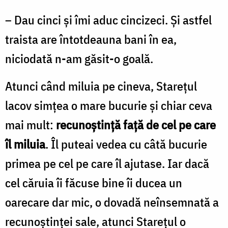
– Dau cinci și îmi aduc cincizeci. Și astfel
traista are întotdeauna bani în ea,
niciodată n-am găsit-o goală.
Atunci când miluia pe cineva, Starețul
lacov simțea o mare bucurie și chiar ceva
mai mult:
recunoștință față de cel pe care
îl miluia
. Îl puteai vedea cu câtă bucurie
primea pe cel pe care îl ajutase. Iar dacă
cel căruia îi făcuse bine îi ducea un
oarecare dar mic, o dovadă neînsemnată a
recunoștinței sale, atunci Starețul o