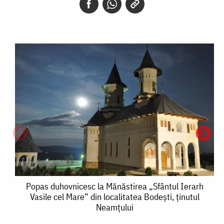
Popas
Popas duhovnicesc la Mănăstirea „Sfântul Ierarh
Vasile cel Mare” din localitatea Bodeşti, ţinutul
duhovnicesc
Neamţului
la