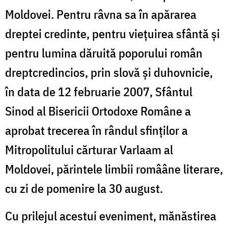
Moldovei. Pentru râvna sa în apărarea
dreptei credinte, pentru vieţuirea sfântă şi
pentru lumina dăruită poporului român
dreptcredincios, prin slovă şi duhovnicie,
în data de 12 februarie 2007, Sfântul
Sinod al Bisericii Ortodoxe Române a
aprobat trecerea în rândul sfinţilor a
Mitropolitului cărturar Varlaam al
Moldovei, părintele limbii romââne literare,
cu zi de pomenire la 30 august.
Cu prilejul acestui eveniment, mănăstirea