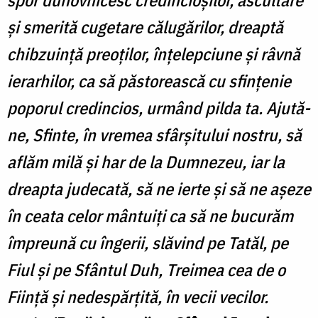
şi smerită cugetare călugărilor, dreaptă
chibzuinţă preoţilor, înţelepciune şi râvnă
ierarhilor, ca să păstorească cu sfinţenie
poporul credincios, urmând pilda ta. Ajută-
ne, Sfinte, în vremea sfârşitului nostru, să
aflăm milă şi har de la Dumnezeu, iar la
dreapta judecată, să ne ierte şi să ne aşeze
în ceata celor mântuiţi ca să ne bucurăm
împreună cu îngerii, slăvind pe Tatăl, pe
Fiul şi pe Sfântul Duh, Treimea cea de o
Fiinţă şi nedespărţită, în vecii vecilor.