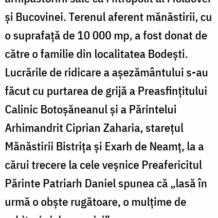
şi Bucovinei. Terenul aferent mănăstirii, cu
o suprafaţă de 10 000 mp, a fost donat de
către o familie din localitatea Bodeşti.
Lucrările de ridicare a aşezământului s-au
făcut cu purtarea de grijă a Preasfinţitului
Calinic Botoşăneanul şi a Părintelui
Arhimandrit Ciprian Zaharia, stareţul
Mănăstirii Bistriţa şi Exarh de Neamţ, la a
cărui trecere la cele veşnice Preafericitul
Părinte Patriarh Daniel spunea că „lasă în
urmă o obşte rugătoare, o mulţime de