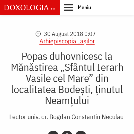
Skip
Meniu
to
main
Main
content
navigation
30 August 2018 0:07
Arhiepiscopia Iaşilor
Popas duhovnicesc la
Mănăstirea „Sfântul Ierarh
Vasile cel Mare” din
localitatea Bodeşti, ţinutul
Neamţului
Lector univ. dr. Bogdan Constantin Neculau