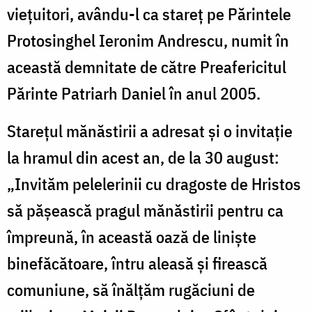
vieţuitori, avându-l ca stareţ pe Părintele
Protosinghel Ieronim Andrescu, numit în
această demnitate de către Preafericitul
Părinte Patriarh Daniel în anul 2005.
Stareţul mănăstirii a adresat şi o invitaţie
la hramul din acest an, de la 30 august:
„Invităm pelelerinii cu dragoste de Hristos
să păşească pragul mănăstirii pentru ca
împreună, în această oază de linişte
binefăcătoare, întru aleasă şi firească
comuniune, să înălţăm rugăciuni de