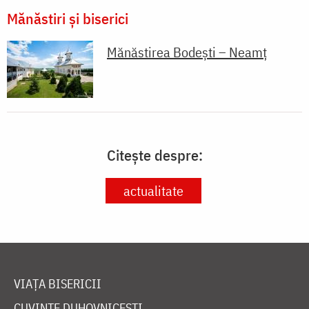
Mănăstiri și biserici
Mănăstirea Bodești – Neamț
Citește despre:
actualitate
VIAȚA BISERICII
CUVINTE DUHOVNICEȘTI