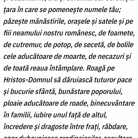
ţara în care se pomeneşte numele tău;
păzeşte mănăstirile, oraşele şi satele şi pe
fiii neamului nostru românesc, de foamete,
de cutremur, de potop, de secetă, de bolile
cele aducătoare de moarte, de necazuri şi
de toată reaua întâmplare. Roagă pe
Hristos-Domnul să dăruiască tuturor pace
şi bucurie sfântă, bunăstare poporului,
ploaie aducătoare de roade, binecuvântare
în familii, iubire unul faţă de altul,
încredere şi dragoste între fraţi, răbdare,
spor duhovnicesc credincioşilor, ascultare