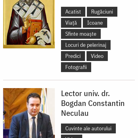
Acatist
Rugăciuni
Viață
Icoane
Sfinte moaște
Locuri de pelerinaj
Predici
Video
Fotografii
Lector univ. dr.
Bogdan Constantin
Neculau
Cuvinte ale autorului