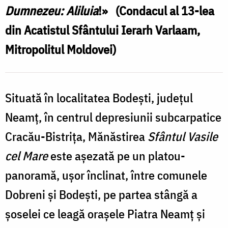
Dumnezeu: Aliluia
!»
(Condacul al 13-lea
din Acatistul Sfântului Ierarh Varlaam,
Mitropolitul Moldovei)
Situată în localitatea Bodeşti, judeţul
Neamţ, în centrul depresiunii subcarpatice
Cracău-Bistriţa, Mănăstirea
Sfântul Vasile
cel Mare
este aşezată pe un platou-
panoramă, uşor înclinat, între comunele
Dobreni şi Bodeşti, pe partea stângă a
şoselei ce leagă oraşele Piatra Neamţ şi