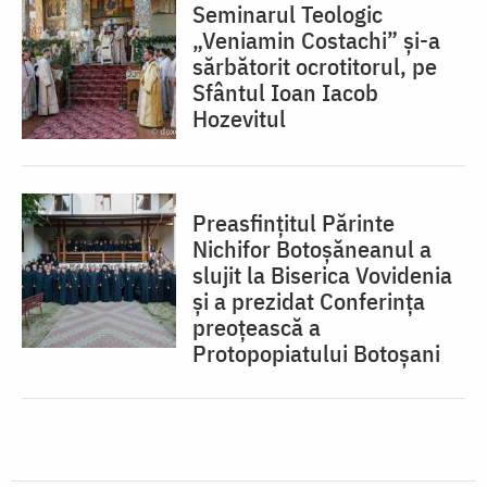
Seminarul Teologic
„Veniamin Costachi” și-a
sărbătorit ocrotitorul, pe
Sfântul Ioan Iacob
Hozevitul
Preasfințitul Părinte
Nichifor Botoșăneanul a
slujit la Biserica Vovidenia
și a prezidat Conferința
preoțească a
Protopopiatului Botoșani