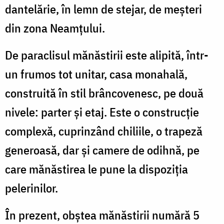
dantelărie, în lemn de stejar, de meşteri
din zona Neamţului.
De paraclisul mănăstirii este alipită, într-
un frumos tot unitar, casa monahală,
construită în stil brâncovenesc, pe două
nivele: parter şi etaj. Este o construcţie
complexă, cuprinzând chiliile, o trapeză
generoasă, dar şi camere de odihnă, pe
care mănăstirea le pune la dispoziţia
pelerinilor.
În prezent, obştea mănăstirii numără 5