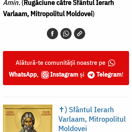
Amin.
(
Rugăciune către
Sfântul Ierarh
Varlaam, Mitropolitul Moldovei
)
Alătură-te comunității noastre pe
WhatsApp
,
Instagram
și
Telegram
!
✝) Sfântul Ierarh
Varlaam, Mitropolitul
Moldovei