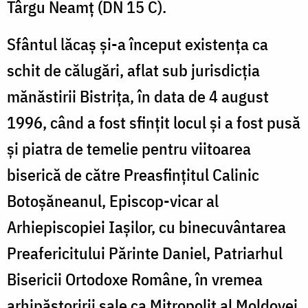
Târgu Neamţ (DN 15 C).
Sfântul lăcaş şi-a început existenţa ca
schit de călugări, aflat sub jurisdicţia
mănăstirii Bistriţa, în data de 4 august
1996, când a fost sfinţit locul şi a fost pusă
şi piatra de temelie pentru viitoarea
biserică de către Preasfinţitul Calinic
Botoşăneanul, Episcop-vicar al
Arhiepiscopiei Iaşilor, cu binecuvântarea
Preafericitului Părinte Daniel, Patriarhul
Bisericii Ortodoxe Române, în vremea
arhipăstoririi sale ca Mitropolit al Moldovei