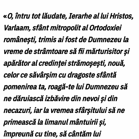
l
Mănăstirea
«
O, întru tot lăudate, Ierarhe al lui Hristos,
„Sfântul
„
Varlaam, sfânt mitropolit al Ortodoxiei
Ierarh
I
româneşti, trimis ai fost de Dumnezeu la
Vasile
V
vreme de strâmtoare să fii mărturisitor şi
cel
c
apărător al credinţei strămoşeşti, nouă,
Mare”
din
celor ce săvârşim cu dragoste sfântă
d
localitatea
pomenirea ta, roagă-te lui Dumnezeu să
l
Bodeşti,
ne dăruiască izbăvire din nevoi şi din
B
ţinutul
necazuri, iar la vremea sfârşitului să ne
ţ
Neamţului
primească la limanul mântuirii şi,
împreună cu tine, să cântăm lui