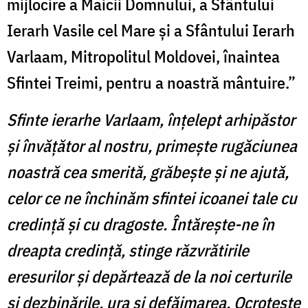
mijlocire a Maicii Domnului, a Sfântului
Ierarh Vasile cel Mare şi a Sfântului Ierarh
Varlaam, Mitropolitul Moldovei, înaintea
Sfintei Treimi, pentru a noastră mântuire.”
Sfinte ierarhe Varlaam, înţelept arhipăstor
şi învăţător al nostru, primeşte rugăciunea
noastră cea smerită, grăbeşte şi ne ajută,
celor ce ne închinăm sfintei icoanei tale cu
credinţă şi cu dragoste. Întăreşte-ne în
dreapta credinţă, stinge răzvrătirile
eresurilor şi depărtează de la noi certurile
şi dezbinările, ura şi defăimarea. Ocroteşte