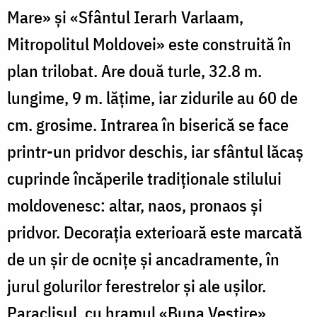
Mare» şi «Sfântul Ierarh Varlaam,
Mitropolitul Moldovei» este construită în
plan trilobat. Are două turle, 32.8 m.
lungime, 9 m. lăţime, iar zidurile au 60 de
cm. grosime. Intrarea în biserică se face
printr-un pridvor deschis, iar sfântul lăcaş
cuprinde încăperile tradiţionale stilului
moldovenesc: altar, naos, pronaos şi
pridvor. Decoraţia exterioară este marcată
de un şir de ocniţe şi ancadramente, în
jurul golurilor ferestrelor şi ale uşilor.
Paraclisul, cu hramul «Buna Vestire»,