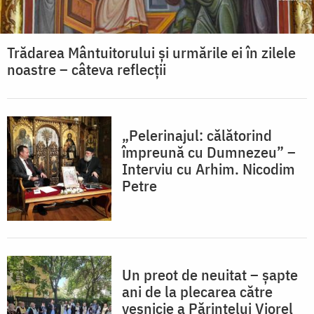
Trădarea Mântuitorului și urmările ei în zilele
noastre – câteva reflecții
„Pelerinajul: călătorind
împreună cu Dumnezeu” –
Interviu cu Arhim. Nicodim
Petre
Un preot de neuitat – șapte
ani de la plecarea către
veşnicie a Părintelui Viorel