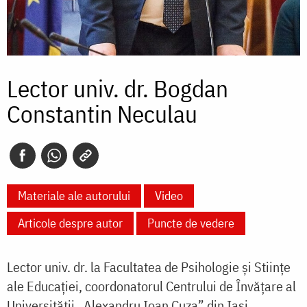
Lector univ. dr. Bogdan
Constantin Neculau
Materiale ale autorului
Video
Articole despre autor
Puncte de vedere
Lector univ. dr. la Facultatea de Psihologie şi Stiinţe
ale Educaţiei, coordonatorul Centrului de Învăţare al
Universităţii „Alexandru Ioan Cuza” din Iaşi