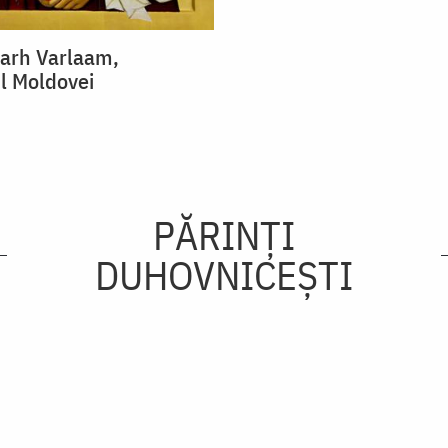
rarh Varlaam,
ul Moldovei
PĂRINȚI
DUHOVNICEȘTI