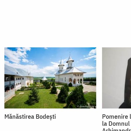
Mănăstirea Bodești
Pomenire l
la Domnul 
Arhimandri