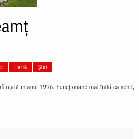
eamț
ct
Hartă
Știri
ființată în anul 1996. Funcționând mai întâi ca schit,