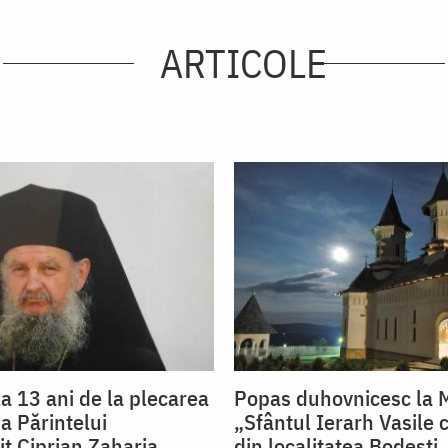
ARTICOLE
a 13 ani de la plecarea
Popas duhovnicesc la 
a Părintelui
„Sfântul Ierarh Vasile 
t Ciprian Zaharia
din localitatea Bodeşti,