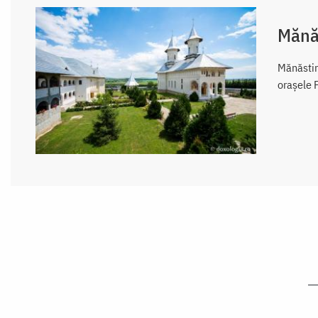
Mănă
Mănăstir
oraşele 