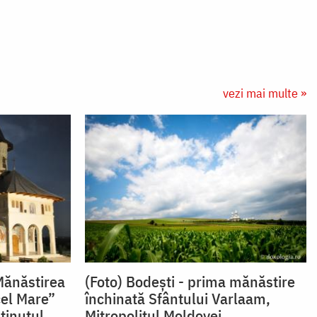
vezi mai multe »
Mănăstirea
(Foto) Bodești - prima mănăstire
cel Mare”
închinată Sfântului Varlaam,
 ţinutul
Mitropolitul Moldovei