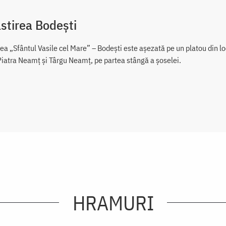
stirea Bodești
ea „Sfântul Vasile cel Mare” – Bodeşti este aşezată pe un platou din lo
Piatra Neamţ şi Târgu Neamţ, pe partea stângă a şoselei.
HRAMURI