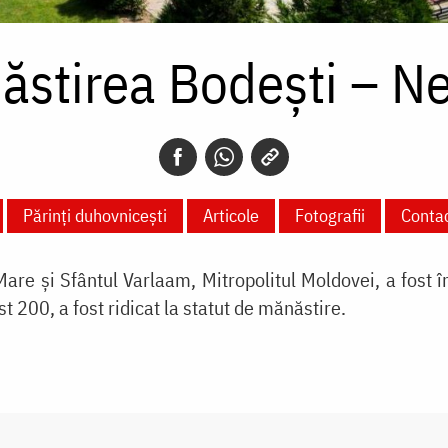
ăstirea Bodești – N
Părinți duhovnicești
Articole
Fotografii
Conta
are și Sfântul Varlaam, Mitropolitul Moldovei, a fost în
t 200, a fost ridicat la statut de mănăstire.