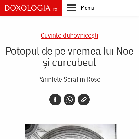
Skip
Meniu
to
main
Main
content
navigation
Cuvinte duhovnicești
Potopul de pe vremea lui Noe
și curcubeul
Părintele Serafim Rose