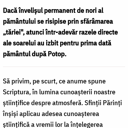
pe
Dacă învelişul permanent de nori al
vremea
pământului se risipise prin sfărâmarea
lui
„tăriei", atunci într-adevăr razele directe
Noe
ale soarelui au izbit pentru prima dată
și
pământul după Potop.
curcubeul
Să privim, pe scurt, ce anume spune
Scriptura, în lumina cunoaşterii noastre
ştiinţifice despre atmosferă. Sfinţii Părinţi
înşişi aplicau adesea cunoaşterea
ştiinţifică a vremii lor la înţelegerea