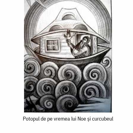
Potopul
Potopul de pe vremea lui Noe și curcubeul
de