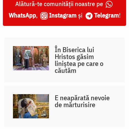
Alătură-te comunității noastre pe
WhatsApp
,
Instagram
și
Telegram
!
În Biserica lui
Hristos găsim
liniștea pe care o
căutăm
E neapărată nevoie
de mărturisire