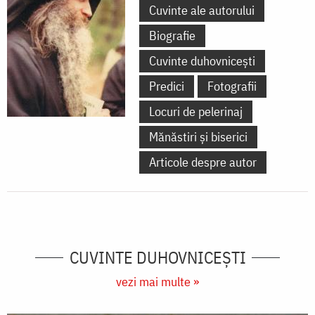
Cuvinte ale autorului
Biografie
Cuvinte duhovnicești
Predici
Fotografii
Locuri de pelerinaj
Mănăstiri și biserici
Articole despre autor
CUVINTE DUHOVNICEȘTI
vezi mai multe »