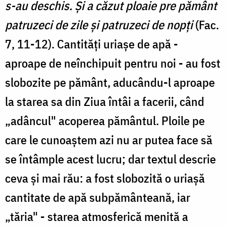
s-au deschis. Şi a căzut ploaie pre pământ
patruzeci de zile şi patruzeci de nopţi
(Fac.
7, 11-12). Cantităţi uriaşe de apă -
aproape de neînchipuit pentru noi - au fost
slobozite pe pământ, aducându-l aproape
la starea sa din Ziua întâi a facerii, când
„adâncul" acoperea pământul. Ploile pe
care le cunoaştem azi nu ar putea face să
se întâmple acest lucru; dar textul descrie
ceva şi mai rău: a fost slobozită o uriaşă
cantitate de apă subpământeană, iar
„tăria" - starea atmosferică menită a