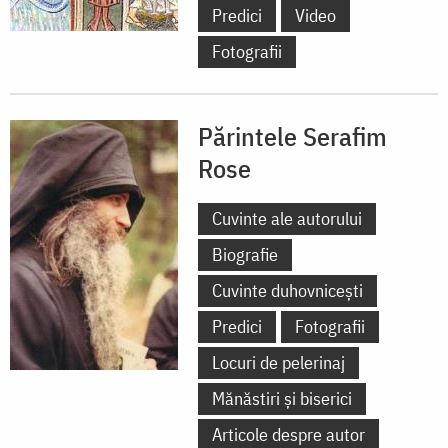
Predici
Video
Fotografii
Părintele Serafim
Rose
Cuvinte ale autorului
Biografie
Cuvinte duhovnicești
Predici
Fotografii
Locuri de pelerinaj
Mănăstiri și biserici
Articole despre autor