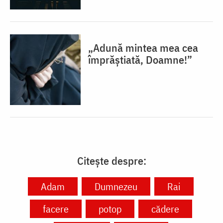
„Adună mintea mea cea
împrăștiată, Doamne!”
Citește despre:
Adam
Dumnezeu
Rai
facere
potop
cădere