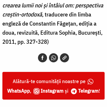
crearea lumii noi și întâiul om: perspectiva
creștin-ortodoxă
, traducere din limba
engleză de Constantin Făgețan, ediția a
doua, revizuită, Editura Sophia, București,
2011, pp. 327-328)
Alătură-te comunității noastre pe
WhatsApp
,
Instagram
și
Telegram
!