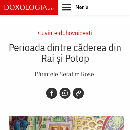
Skip
Meniu
to
main
Main
content
navigation
Cuvinte duhovnicești
Perioada dintre căderea din
Rai şi Potop
Părintele Serafim Rose