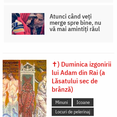
Atunci când veți
merge spre bine, nu
vă mai amintiți răul
✝) Duminica izgonirii
lui Adam din Rai (a
Lăsatului sec de
brânză)
Minuni
Icoane
Locuri de pelerinaj