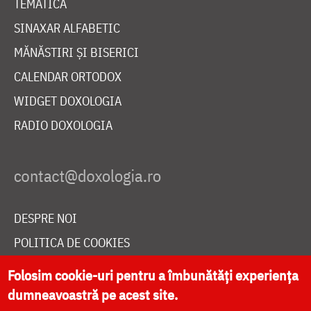
TEMATICĂ
SINAXAR ALFABETIC
MĂNĂSTIRI ȘI BISERICI
CALENDAR ORTODOX
WIDGET DOXOLOGIA
RADIO DOXOLOGIA
DESPRE NOI
POLITICA DE COOKIES
DONEAZĂ ONLINE PENTRU CATEDRALA NAȚIONALĂ
Folosim cookie-uri pentru a îmbunătăți experiența
dumneavoastră pe acest site.