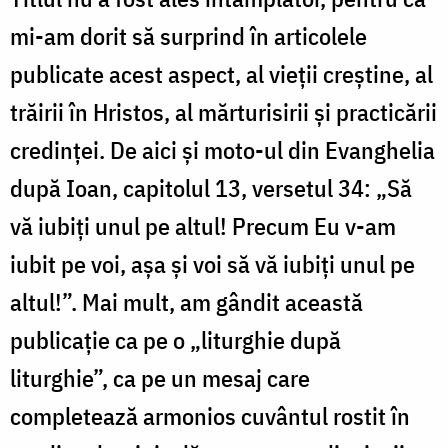
mi-am dorit să surprind în articolele
publicate acest aspect, al vieţii creştine, al
trăirii în Hristos, al mărturisirii şi practicării
credinţei. De aici şi moto-ul din Evanghelia
după Ioan, capitolul 13, versetul 34: „Să
vă iubiţi unul pe altul! Precum Eu v-am
iubit pe voi, aşa şi voi să vă iubiţi unul pe
altul!”. Mai mult, am gândit această
publicaţie ca pe o „liturghie după
liturghie”, ca pe un mesaj care
completează armonios cuvântul rostit în