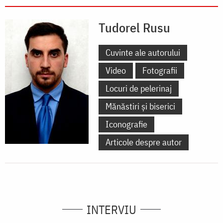
Tudorel Rusu
Cuvinte ale autorului
Video
Fotografii
Locuri de pelerinaj
Mănăstiri și biserici
Iconografie
Articole despre autor
INTERVIU