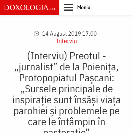
Skip
Meniu
to
main
Main
content
navigation
14 August 2019 17:00
Interviu
(Interviu) Preotul -
„jurnalist” de la Poienița,
Protopopiatul Pașcani:
„Sursele principale de
inspiraţie sunt însăşi viaţa
parohiei și problemele pe
care le întâmpin în
pastoraţie”