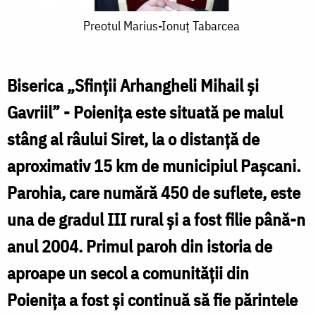
Preotul
Preotul Marius-Ionuț Tabarcea
Marius-
Ionuț
Biserica „Sfinţii Arhangheli Mihail şi
Tabarcea
Gavriil” - Poieniţa este situată pe malul
P
stâng al râului Siret, la o distanță de
aproximativ 15 km de municipiul Pașcani.
„
C
Parohia, care numără 450 de suflete, este
una de gradul III rural și a fost filie până-n
P
anul 2004. Primul paroh din istoria de
P
aproape un secol a comunităţii din
Poieniţa a fost și continuă să fie părintele