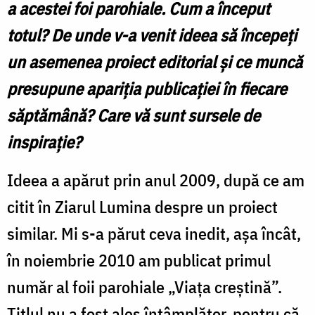
a acestei foi parohiale. Cum a început
totul? De unde v-a venit ideea să începeți
un asemenea proiect editorial și ce muncă
presupune apariția publicației în fiecare
săptămână? Care vă sunt sursele de
inspirație?
Ideea a apărut prin anul 2009, după ce am
citit în Ziarul Lumina despre un proiect
similar. Mi s-a părut ceva inedit, aşa încât,
în noiembrie 2010 am publicat primul
număr al foii parohiale „Viaţa creştină”.
Titlul nu a fost ales întâmplător, pentru că