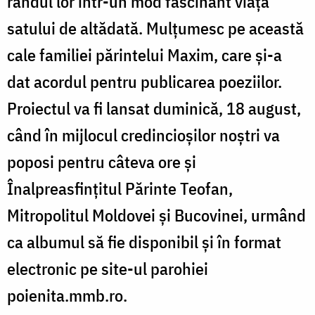
rândul lor într-un mod fascinant viaţa
satului de altădată. Mulţumesc pe această
cale familiei părintelui Maxim, care şi-a
dat acordul pentru publicarea poeziilor.
Proiectul va fi lansat duminică, 18 august,
când în mijlocul credincioşilor noştri va
poposi pentru câteva ore şi
Înalpreasfinţitul Părinte Teofan,
Mitropolitul Moldovei şi Bucovinei, urmând
ca albumul să fie disponibil şi în format
electronic pe site-ul parohiei
poienita.mmb.ro.