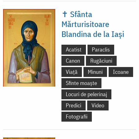
✝ Sfânta
Mărturisitoare
Blandina de la Iași
Acatist
Paraclis
Canon
Rugăciuni
Viață
Minuni
Icoane
Sfinte moaște
Locuri de pelerinaj
Predici
Video
Fotografii