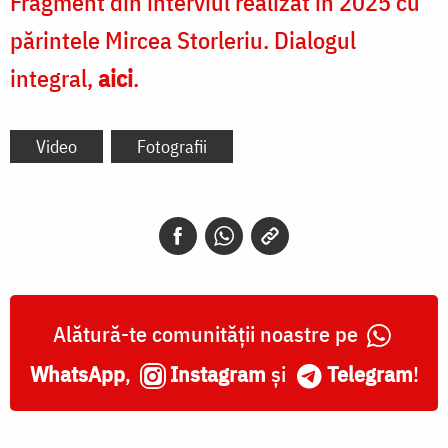
Fragment din interviul realizat în 2025 cu
părintele Mircea Storleriu. Dialogul
integral,
aici
.
Video
Fotografii
Alătură-te comunității noastre pe
WhatsApp
,
Instagram
și
Telegram
!