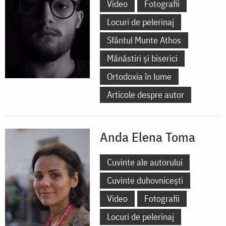
Video
Fotografii
Locuri de pelerinaj
Sfântul Munte Athos
Mănăstiri și biserici
Ortodoxia în lume
Articole despre autor
Anda Elena Toma
Cuvinte ale autorului
Cuvinte duhovnicești
Video
Fotografii
Locuri de pelerinaj