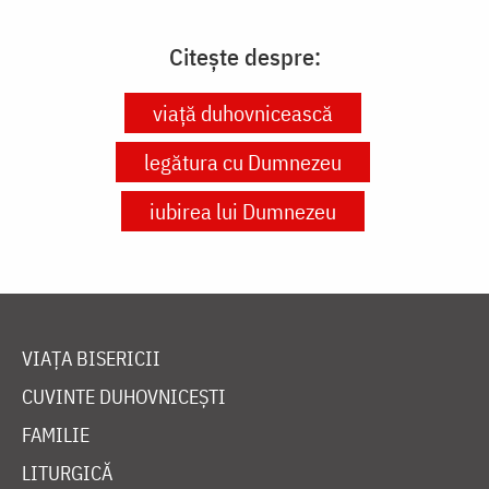
Citește despre:
viață duhovnicească
legătura cu Dumnezeu
iubirea lui Dumnezeu
VIAȚA BISERICII
CUVINTE DUHOVNICEȘTI
FAMILIE
LITURGICĂ