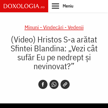
Skip
Meniu
to
main
Main
content
navigation
Minuni - Vindecări - Vedenii
(Video) Hristos S-a arătat
Sfintei Blandina: „Vezi cât
sufăr Eu pe nedrept și
nevinovat?”