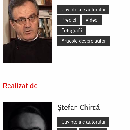
Cuvinte ale autorului
Predici
Video
Fotografii
Articole despre autor
Realizat de
Ștefan Chircă
Cuvinte ale autorului