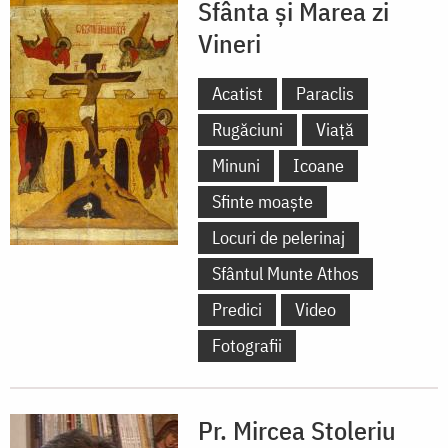
Sfânta și Marea zi
Vineri
Acatist
Paraclis
Rugăciuni
Viață
Minuni
Icoane
Sfinte moaște
Locuri de pelerinaj
Sfântul Munte Athos
Predici
Video
Fotografii
Pr. Mircea Stoleriu