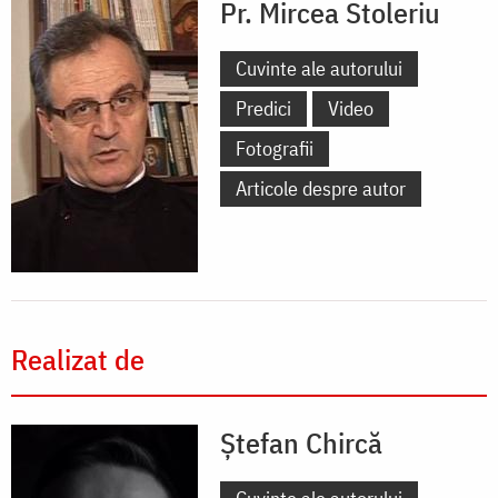
Pr. Mircea Stoleriu
Cuvinte ale autorului
Predici
Video
Fotografii
Articole despre autor
Realizat de
Ștefan Chircă