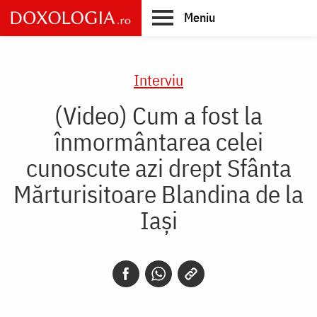
Skip
Meniu
to
main
Main
content
navigation
Interviu
(Video) Cum a fost la
înmormântarea celei
cunoscute azi drept Sfânta
Mărturisitoare Blandina de la
Iași