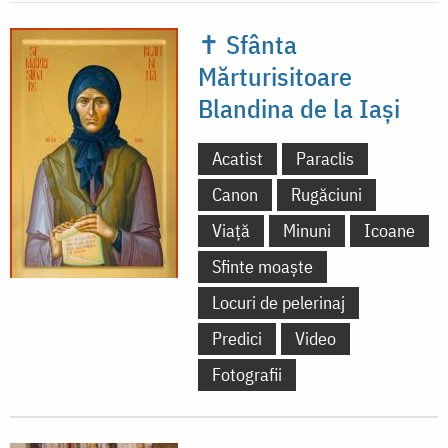
✝ Sfânta
Mărturisitoare
Blandina de la Iași
Acatist
Paraclis
Canon
Rugăciuni
Viață
Minuni
Icoane
Sfinte moaște
Locuri de pelerinaj
Predici
Video
Fotografii