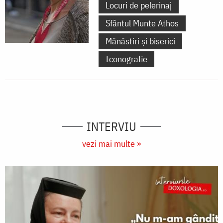
Locuri de pelerinaj
Sfântul Munte Athos
Mănăstiri și biserici
Iconografie
INTERVIU
vezi mai multe »