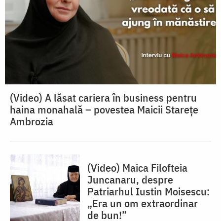
(Video) A lăsat cariera în business pentru
haina monahală – povestea Maicii Starețe
Ambrozia
(Video) Maica Filofteia
Juncanaru, despre
Patriarhul Iustin Moisescu:
„Era un om extraordinar
de bun!”