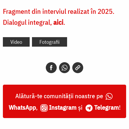
Fragment din interviul realizat în 2025.
Dialogul integral,
aici
.
Video
Fotografii
Alătură-te comunității noastre pe
WhatsApp
,
Instagram
și
Telegram
!