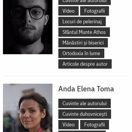
Cuvinte ale autorului
Video
Fotografii
Locuri de pelerinaj
Sfântul Munte Athos
Mănăstiri și biserici
Ortodoxia în lume
Articole despre autor
Anda Elena Toma
Cuvinte ale autorului
Cuvinte duhovnicești
Video
Fotografii