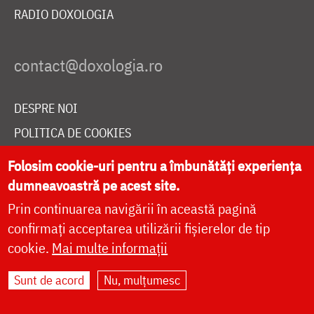
RADIO DOXOLOGIA
DESPRE NOI
POLITICA DE COOKIES
DONEAZĂ ONLINE PENTRU CATEDRALA NAȚIONALĂ
Folosim cookie-uri pentru a îmbunătăți experiența
dumneavoastră pe acest site.
Prin continuarea navigării în această pagină
LIVE
confirmați acceptarea utilizării fișierelor de tip
cookie.
Mai multe informații
Site dezvoltat de
DOXOLOGIA MEDIA
,
Sunt de acord
Nu, mulțumesc
Arhiepiscopia Iașilor | ©
doxologia.ro