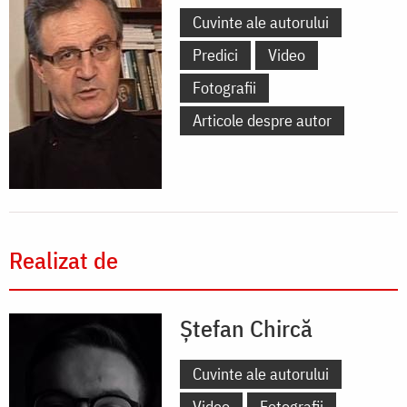
Cuvinte ale autorului
Predici
Video
Fotografii
Articole despre autor
Realizat de
Ștefan Chircă
Cuvinte ale autorului
Video
Fotografii