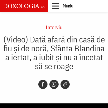
Skip
Meniu
to
main
Main
content
navigation
Interviu
(Video) Dată afară din casă de
fiu și de noră, Sfânta Blandina
a iertat, a iubit și nu a încetat
să se roage