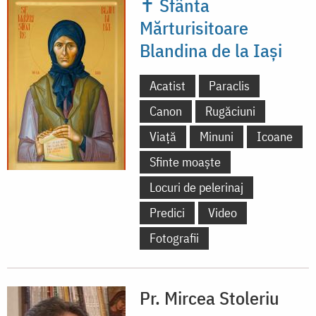
✝ Sfânta
Mărturisitoare
Blandina de la Iași
Acatist
Paraclis
Canon
Rugăciuni
Viață
Minuni
Icoane
Sfinte moaște
Locuri de pelerinaj
Predici
Video
Fotografii
Pr. Mircea Stoleriu