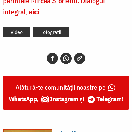
părintele Mircea Storleriu. Dialogul
integral,
aici
.
Video
Fotografii
Alătură-te comunității noastre pe
WhatsApp
,
Instagram
și
Telegram
!