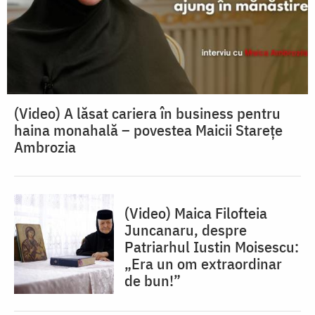
(Video) A lăsat cariera în business pentru
haina monahală – povestea Maicii Starețe
Ambrozia
(Video) Maica Filofteia
Juncanaru, despre
Patriarhul Iustin Moisescu:
„Era un om extraordinar
de bun!”