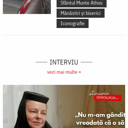
Sfântul Munte Athos
Mănăstiri și biserici
Iconografie
INTERVIU
vezi mai multe »