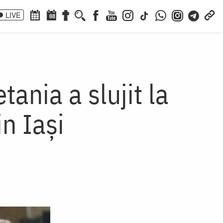
LIVE
08
tania a slujit la
n Iași