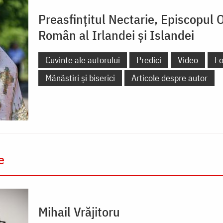
Preasfințitul Nectarie, Episcopul 
Român al Irlandei și Islandei
Cuvinte ale autorului
Predici
Video
Fo
Mănăstiri și biserici
Articole despre autor
e
Mihail Vrăjitoru