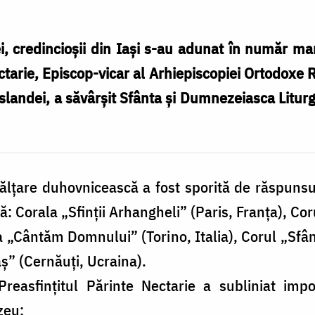
, credincioșii din Iași s-au adunat în număr mar
ctarie, Episcop-vicar al Arhiepiscopiei Ortodox
i Islandei, a săvârșit Sfânta și Dumnezeiasca Litu
lțare duhovnicească a fost sporită de răspunsuri
: Corala „Sfinții Arhangheli” (Paris, Franța), Co
la „Cântăm Domnului” (Torino, Italia), Corul „S
ș” (Cernăuți, Ucraina).
Preasfințitul Părinte Nectarie a subliniat impo
zeu: