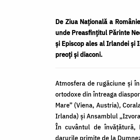
Nectarie
a
De Ziua Națională a României
slujit
unde Preasfințitul Părinte Ne
la
și Episcop ales al Irlandei ș
Catedrala
preoți și diaconi.
Mitropolitană
din
Atmosfera de rugăciune și înă
Iași
ortodoxe din întreaga diasporă
/
Mare” (Viena, Austria), Cora
Foto:
Irlanda) și Ansamblul „Izvora
Mihail
În cuvântul de învățătură, 
Vrăjitoru
darurile primite de la Dumne