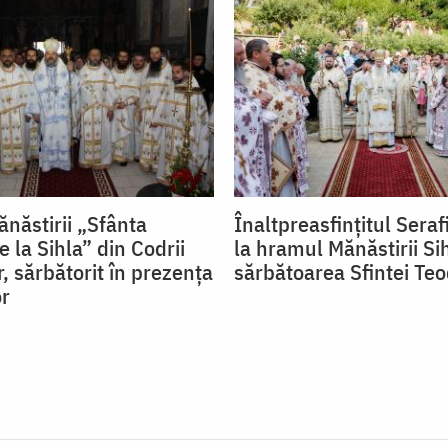
năstirii „Sfânta
Înaltpreasfințitul Seraf
 la Sihla” din Codrii
la hramul Mănăstirii Si
, sărbătorit în prezența
sărbătoarea Sfintei Te
or