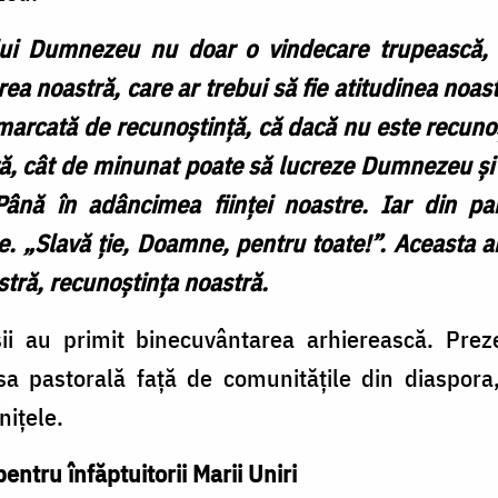
ui Dumnezeu nu doar o vindecare trupească, 
ea noastră, care ar trebui să fie atitudinea noas
marcată de recunoștință, că dacă nu este recunoș
tă, cât de minunat poate să lucreze Dumnezeu ș
ână în adâncimea ființei noastre. Iar din par
e. „Slavă ție, Doamne, pentru toate!”. Aceasta ar
stră, recunoștința noastră.
oșii au primit binecuvântarea arhierească. Preze
a pastorală față de comunitățile din diaspora, 
nițele.
ntru înfăptuitorii Marii Uniri