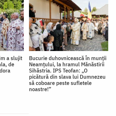
im a slujit
Bucurie duhovnicească în munții
hla, de
Neamțului, la hramul Mănăstirii
odora
Sihăstria. IPS Teofan: „O
picătură din slava lui Dumnezeu
să coboare peste sufletele
noastre!”