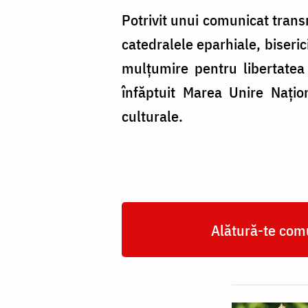
Potrivit unui comunicat trans
catedralele eparhiale, biserici
mulțumire pentru libertatea
înfăptuit Marea Unire Națio
culturale.
Alătură-te comu