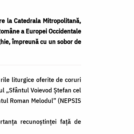
e la Catedrala Mitropolitană,
e Române a Europei Occidentale
rghie, împreună cu un sobor de
Pr
Pă
Ne
le liturgice oferite de coruri
a
rul „Sfântul Voievod Ștefan cel
sl
fântul Roman Melodul” (NEPSIS
la
Ca
rtanța recunoștinței față de
Mi