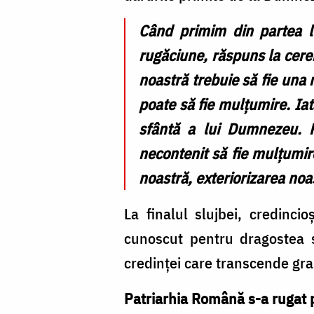
Când primim din partea l
rugăciune, răspuns la cerer
noastră trebuie să fie una 
poate să fie mulțumire. Ia
sfântă a lui Dumnezeu. P
necontenit să fie mulțumir
noastră, exteriorizarea noa
La finalul slujbei, credinci
cunoscut pentru dragostea s
credinței care transcende gra
Patriarhia Română s-a rugat pe