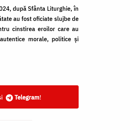
024, după Sfânta Liturghie, în
ătate au fost oficiate slujbe de
ru cinstirea eroilor care au
utentice morale, politice și
și
Telegram
!