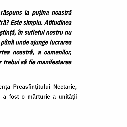
di
Ia
răspuns la puțina noastră
/
tră? Este simplu. Atitudinea
Fo
tință, în sufletul nostru nu
Mi
i până unde ajunge lucrarea
Vr
tea noastră, a oamenilor,
 trebui să fie manifestarea
nța Preasfințitului Nectarie,
a fost o mărturie a unității