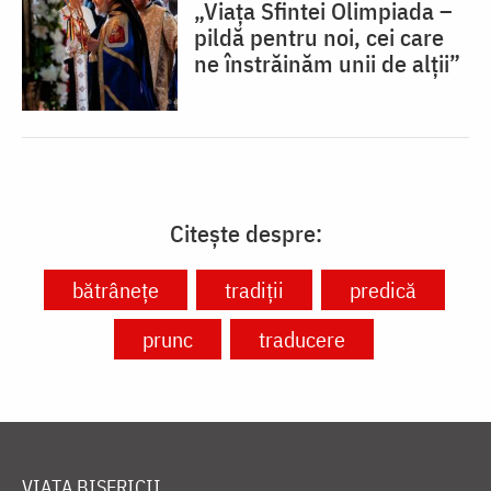
„Viața Sfintei Olimpiada –
pildă pentru noi, cei care
ne înstrăinăm unii de alții”
Citește despre:
bătrânețe
tradiții
predică
prunc
traducere
VIAȚA BISERICII