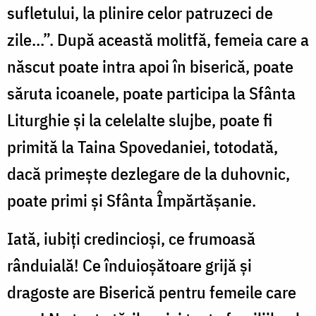
sufletului, la plinire celor patruzeci de
zile...”. După această molitfă, femeia care a
născut poate intra apoi în biserică, poate
săruta icoanele, poate participa la Sfânta
Liturghie şi la celelalte slujbe, poate fi
primită la Taina Spovedaniei, totodată,
dacă primeşte dezlegare de la duhovnic,
poate primi şi Sfânta Împărtăşanie.
Iată, iubiţi credincioşi, ce frumoasă
rânduială! Ce înduioşătoare grijă şi
dragoste are Biserică pentru femeile care