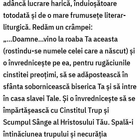
adâncă lucrare harică, înduioşătoare
totodată şi de o mare frumuseţe literar-
liturgică. Redăm un crâmpei:
„...Doamne...vino la roaba Ta aceasta
(rostindu-se numele celei care a născut) şi
o învredniceşte pe ea, pentru rugăciunile
cinstitei preoţimi, să se adăpostească în
sfânta sobornicească biserica Ta şi să intre
în casa slavei Tale. Şi o învredniceşte să se
împărtăşească cu Cinstitul Trup şi
Scumpul Sânge al Hristosului Tău. Spală-i
întinăciunea trupului şi necurăţia