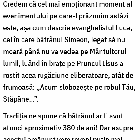
Credem că cel mai emoţionant moment al
evenimentului pe care-l prăznuim astăzi
este, aşa cum descrie evanghelistul Luca,
cel în care bătrânul Simeon, legat să nu
moară până nu va vedea pe Mântuitorul
lumii, luând în braţe pe Pruncul Iisus a
rostit acea rugăciune eliberatoare, atât de
frumoasă: „Acum slobozeşte pe robul Tău,
Stăpâne...”.
Tradiţia ne spune că bătrânul ar fi avut
atunci aproximativ 380 de ani! Dar asupra
acestui amănunt vom reveni puţin mai