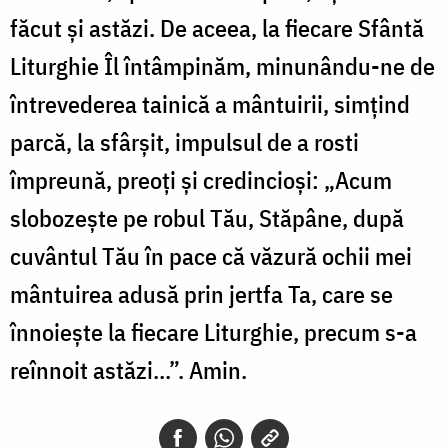
făcut şi astăzi. De aceea, la fiecare Sfântă
Liturghie Îl întâmpinăm, minunându-ne de
întrevederea tainică a mântuirii, simţind
parcă, la sfârşit, impulsul de a rosti
împreună, preoţi şi credincioşi: „Acum
slobozeşte pe robul Tău, Stăpâne, după
cuvântul Tău în pace că văzură ochii mei
mântuirea adusă prin jertfa Ta, care se
înnoieşte la fiecare Liturghie, precum s-a
reînnoit astăzi...”. Amin.