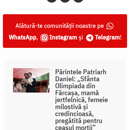
Alătură-te comunității noastre pe
WhatsApp
,
Instagram
și
Telegram
!
Părintele Patriarh
Daniel: „Sfânta
Olimpiada din
Fărcașa, mamă
jertfelnică, femeie
milostivă și
credincioasă,
pregătită pentru
ceasul morții”