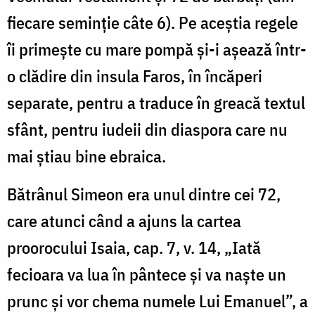
fiecare seminţie câte 6). Pe aceştia regele
îi primeşte cu mare pompă şi-i aşează într-
o clădire din insula Faros, în încăperi
separate, pentru a traduce în greacă textul
sfânt, pentru iudeii din diaspora care nu
mai ştiau bine ebraica.
Bătrânul Simeon era unul dintre cei 72,
care atunci când a ajuns la cartea
proorocului Isaia, cap. 7, v. 14, „Iată
fecioara va lua în pântece şi va naşte un
prunc şi vor chema numele Lui Emanuel”, a