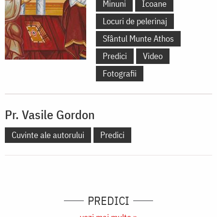
Minuni
Icoane
Locuri de pelerinaj
Sfântul Munte Athos
Predici
Video
Fotografii
Pr. Vasile Gordon
Cuvinte ale autorului
Predici
PREDICI