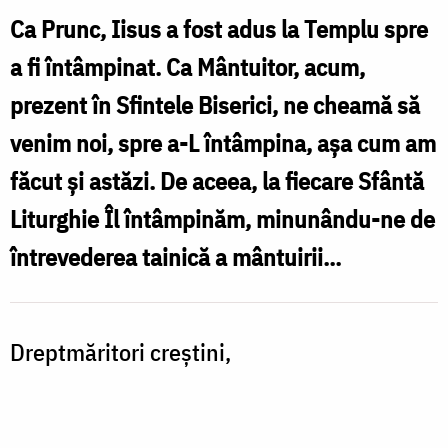
Întâmpinarea
Ca Prunc, Iisus a fost adus la Templu spre
Domnului
a fi întâmpinat. Ca Mântuitor, acum,
-
prezent în Sfintele Biserici, ne cheamă să
Pr.
venim noi, spre a-L întâmpina, aşa cum am
Vasile
făcut şi astăzi. De aceea, la fiecare Sfântă
Gordon
Liturghie Îl întâmpinăm, minunându-ne de
întrevederea tainică a mântuirii...
Dreptmăritori creştini,