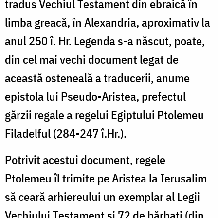
tradus Vechiul Testament din ebraică în
limba greacă, în Alexandria, aproximativ la
anul 250 î. Hr. Legenda s-a născut, poate,
din cel mai vechi document legat de
această osteneală a traducerii, anume
epistola lui Pseudo-Aristea, prefectul
gărzii regale a regelui Egiptului Ptolemeu
Filadelful (284-247 î.Hr.).
Potrivit acestui document, regele
Ptolemeu îl trimite pe Aristea la Ierusalim
să ceară arhiereului un exemplar al Legii
Vechiului Testament şi 72 de bărbaţi (din