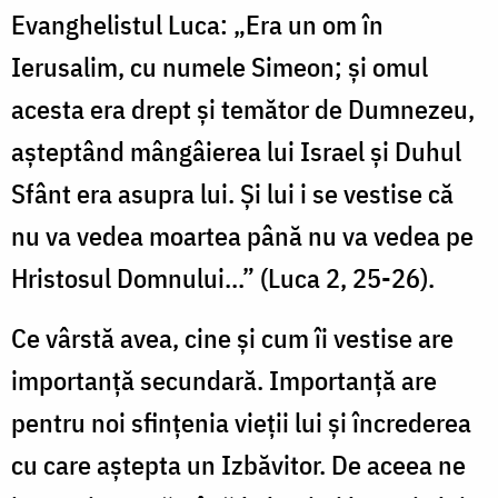
Evanghelistul Luca: „Era un om în
Ierusalim, cu numele Simeon; şi omul
acesta era drept şi temător de Dumnezeu,
aşteptând mângâierea lui Israel şi Duhul
Sfânt era asupra lui. Şi lui i se vestise că
nu va vedea moartea până nu va vedea pe
Hristosul Domnului...” (Luca 2, 25-26).
Ce vârstă avea, cine şi cum îi vestise are
importanţă secundară. Importanţă are
pentru noi sfinţenia vieţii lui şi încrederea
cu care aştepta un Izbăvitor. De aceea ne