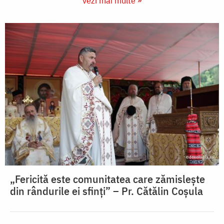
vezi mai multe »
„Fericită este comunitatea care zămislește
din rândurile ei sfinți” – Pr. Cătălin Coșula