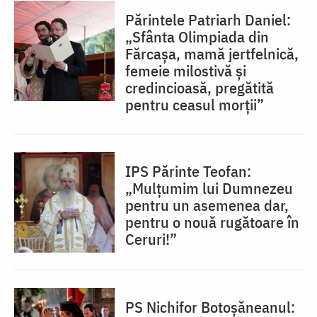
Părintele Patriarh Daniel:
„Sfânta Olimpiada din
Fărcașa, mamă jertfelnică,
femeie milostivă și
credincioasă, pregătită
pentru ceasul morții”
IPS Părinte Teofan:
„Mulțumim lui Dumnezeu
pentru un asemenea dar,
pentru o nouă rugătoare în
Ceruri!”
PS Nichifor Botoșăneanul: