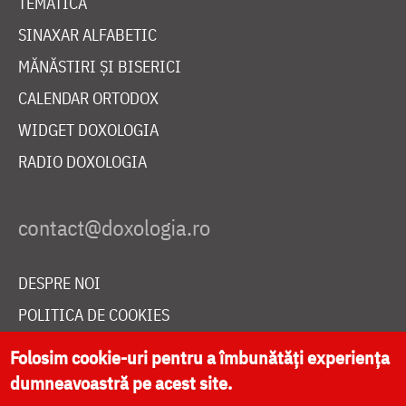
TEMATICĂ
SINAXAR ALFABETIC
MĂNĂSTIRI ȘI BISERICI
CALENDAR ORTODOX
WIDGET DOXOLOGIA
RADIO DOXOLOGIA
DESPRE NOI
POLITICA DE COOKIES
DONEAZĂ ONLINE PENTRU CATEDRALA NAȚIONALĂ
Folosim cookie-uri pentru a îmbunătăți experiența
dumneavoastră pe acest site.