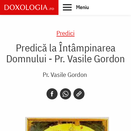
Skip
Meniu
to
main
Main
content
navigation
Predici
Predică la Întâmpinarea
Domnului - Pr. Vasile Gordon
Pr. Vasile Gordon