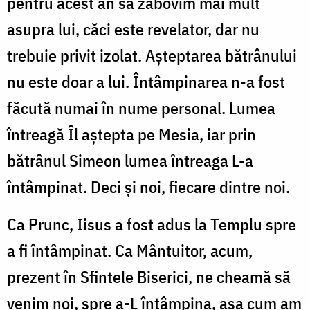
pentru acest an să zăbovim mai mult
asupra lui, căci este revelator, dar nu
trebuie privit izolat. Aşteptarea bătrânului
nu este doar a lui. Întâmpinarea n-a fost
făcută numai în nume personal. Lumea
întreagă Îl aştepta pe Mesia, iar prin
bătrânul Simeon lumea întreaga L-a
întâmpinat. Deci şi noi, fiecare dintre noi.
Ca Prunc, Iisus a fost adus la Templu spre
a fi întâmpinat. Ca Mântuitor, acum,
prezent în Sfintele Biserici, ne cheamă să
venim noi, spre a-L întâmpina, aşa cum am