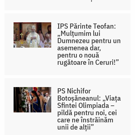
IPS Părinte Teofan:
„Mulțumim lui
Dumnezeu pentru un
asemenea dar,
pentru o nouă
rugătoare în Ceruri!”
PS Nichifor
Botoșăneanul: „Viața
Sfintei Olimpiada –
pildă pentru noi, cei
care ne înstrăinăm
unii de alții”