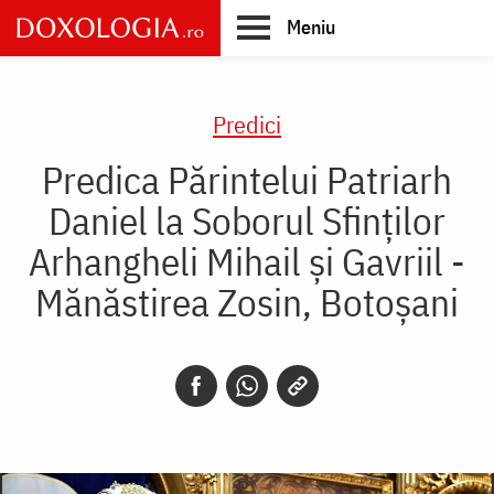
Skip
Meniu
to
main
Main
content
navigation
Predici
Predica Părintelui Patriarh
Daniel la Soborul Sfinţilor
Arhangheli Mihail şi Gavriil -
Mănăstirea Zosin, Botoşani