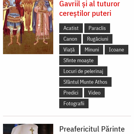
Gavriil și al tuturor
cereștilor puteri
Acatist
Paraclis
Canon
Rugăciuni
Viață
Minuni
Icoane
Sfinte moaște
Locuri de pelerinaj
Sfântul Munte Athos
Predici
Video
Fotografii
Preafericitul Părinte