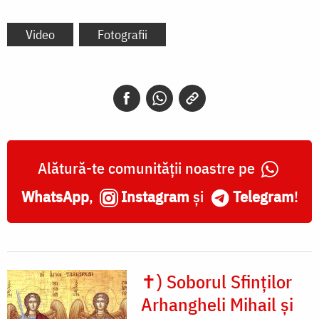
Video
Fotografii
Alătură-te comunității noastre pe
WhatsApp
,
Instagram
și
Telegram
!
✝) Soborul Sfinților
Arhangheli Mihail și