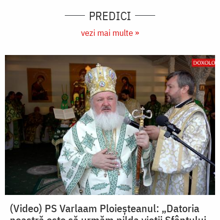
PREDICI
vezi mai multe »
(Video) PS Varlaam Ploieșteanul: „Datoria
noastră este să urmăm pilda vieții Sfântului