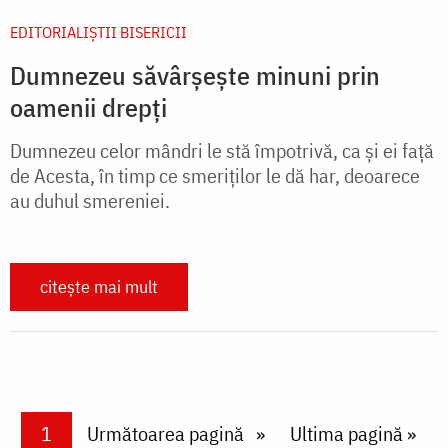
EDITORIALIȘTII BISERICII
Dumnezeu săvârșește minuni prin
oamenii drepți
Dumnezeu celor mândri le stă împotrivă, ca și ei față
de Acesta, în timp ce smeriților le dă har, deoarece
au duhul smereniei.
citește mai mult
Paginare
Current page
1
Next page
Următoarea pagină
Last page
Ultima pagină »