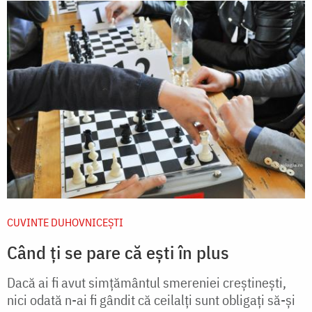
CUVINTE DUHOVNICEȘTI
Când ți se pare că ești în plus
Dacă ai fi avut simţământul smereniei creştineşti,
nici odată n-ai fi gândit că ceilalţi sunt obligaţi să-şi