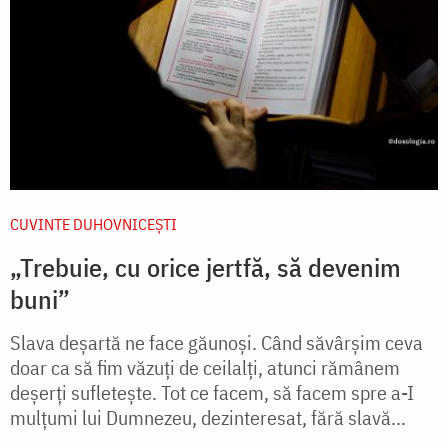
CUVINTE DUHOVNICEȘTI
„Trebuie, cu orice jertfă, să devenim
buni”
Slava deșartă ne face găunoși. Când săvârșim ceva
doar ca să fim văzuți de ceilalți, atunci rămânem
deșerți sufletește. Tot ce facem, să facem spre a-I
mulțumi lui Dumnezeu, dezinteresat, fără slavă...