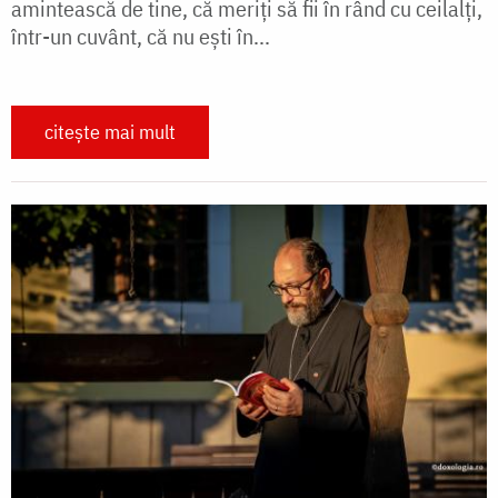
amintească de tine, că meriţi să fii în rând cu ceilalţi,
într-un cuvânt, că nu eşti în...
citește mai mult