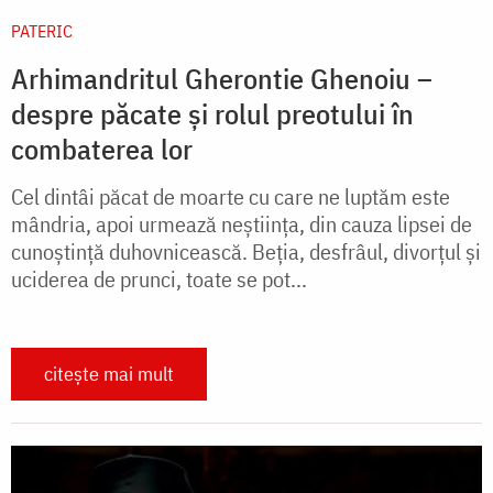
PATERIC
Arhimandritul Gherontie Ghenoiu –
despre păcate și rolul preotului în
combaterea lor
Cel dintâi păcat de moarte cu care ne luptăm este
mândria, apoi urmează neştiinţa, din cauza lipsei de
cunoştinţă duhovnicească. Beţia, desfrâul, divorţul şi
uciderea de prunci, toate se pot...
citește mai mult