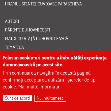
HRAMUL SFINTEI CUVIOASE PARASCHEVA
AUTORI
PĂRINȚI DUHOVNICEȘTI
MAICI CU VIAȚĂ DUHOVNICEASCĂ
TEMATICĂ
SINAXAR ALFABETIC
Folosim cookie-uri pentru a îmbunătăți experiența
dumneavoastră pe acest site.
MĂNĂSTIRI ȘI BISERICI
Prin continuarea navigării în această pagină
CALENDAR ORTODOX
confirmați acceptarea utilizării fișierelor de tip
WIDGET DOXOLOGIA
cookie.
Mai multe informații
RADIO DOXOLOGIA
Sunt de acord
Nu, mulțumesc