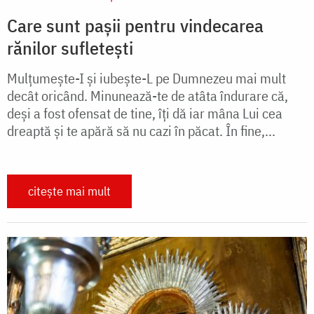
Care sunt pașii pentru vindecarea
rănilor sufletești
Mulțumește-I și iubește-L pe Dumnezeu mai mult
decât oricând. Minunează-te de atâta îndurare că,
deși a fost ofensat de tine, îți dă iar mâna Lui cea
dreaptă şi te apără să nu cazi în păcat. În fine,...
citește mai mult