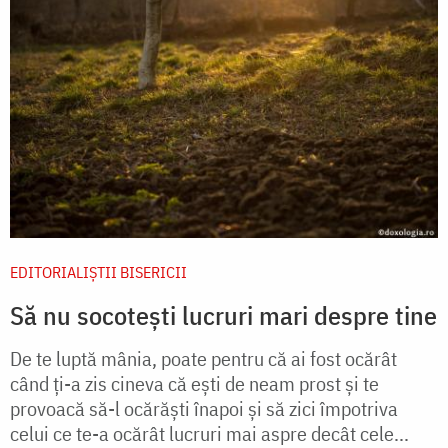
EDITORIALIȘTII BISERICII
Să nu socotești lucruri mari despre tine
De te luptă mânia, poate pentru că ai fost ocărât
când ți-a zis cineva că ești de neam prost și te
provoacă să-l ocărăști înapoi și să zici împotriva
celui ce te-a ocărât lucruri mai aspre decât cele...