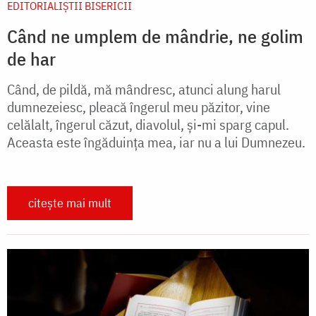
EDITORIALIȘTII BISERICII
Când ne umplem de mândrie, ne golim
de har
Când, de pildă, mă mândresc, atunci alung harul
dumnezeiesc, pleacă îngerul meu păzitor, vine
celălalt, îngerul căzut, diavolul, și-mi sparg capul.
Aceasta este îngăduința mea, iar nu a lui Dumnezeu.
citește mai mult