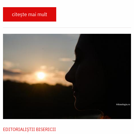
citește mai mult
EDITORIALIȘTII BISERICII