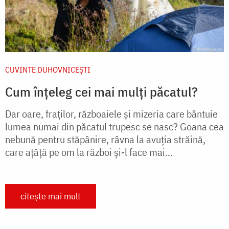
CUVINTE DUHOVNICEȘTI
Cum înțeleg cei mai mulți păcatul?
Dar oare, fraţilor, războaiele şi mizeria care bântuie
lumea numai din păcatul trupesc se nasc? Goana cea
nebună pentru stăpânire, râvna la avuţia străină,
care aţâţă pe om la război şi-l face mai...
citește mai mult