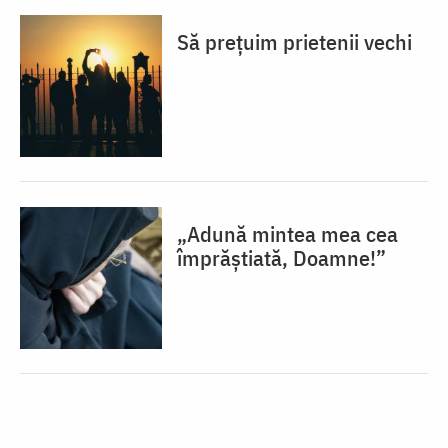
Să prețuim prietenii vechi
„Adună mintea mea cea
împrăștiată, Doamne!”