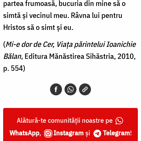
partea frumoasă, bucuria din mine să o
simtă şi vecinul meu. Râvna lui pentru
Hristos să o simt şi eu.
(
Mi-e dor de Cer, Viața părintelui Ioanichie
Bălan
, Editura Mănăstirea Sihăstria, 2010,
p. 554)
Alătură-te comunității noastre pe
WhatsApp
,
Instagram
și
Telegram
!