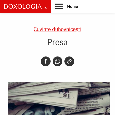
Skip
Meniu
to
main
Main
content
navigation
Cuvinte duhovnicești
Presa