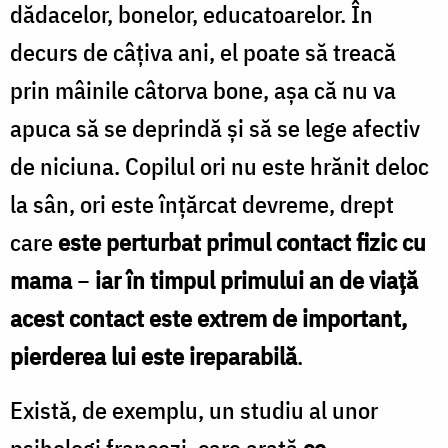
dădacelor, bonelor, educatoarelor. În
decurs de câţiva ani, el poate să treacă
prin mâinile câtorva bone, aşa că nu va
apuca să se deprindă şi să se lege afectiv
de niciuna. Copilul ori nu este hrănit deloc
la sân, ori este înţărcat devreme, drept
care
este perturbat primul contact fizic cu
mama
−
iar în timpul primului an de viaţă
acest contact este extrem de important,
pierderea lui este ireparabilă
.
Există, de exemplu, un studiu al unor
psihologi francezi, care arată
ce