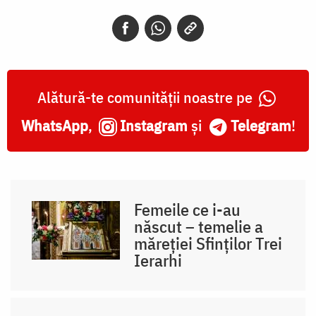
Alătură-te comunității noastre pe
WhatsApp
,
Instagram
și
Telegram
!
Femeile ce i-au
născut – temelie a
măreției Sfinților Trei
Ierarhi