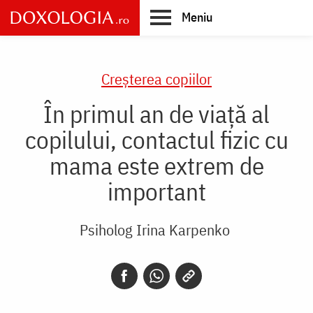
Skip
Meniu
to
main
Main
content
navigation
Creşterea copiilor
În primul an de viață al
copilului, contactul fizic cu
mama este extrem de
important
Psiholog Irina Karpenko