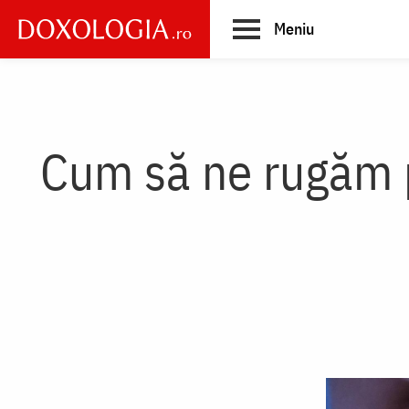
Skip
Meniu
to
main
Main
content
navigation
Cum să ne rugăm pe