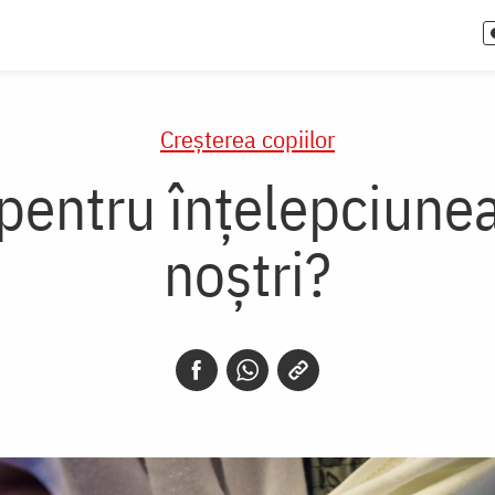
Creşterea copiilor
ntru înțelepciunea 
noștri?