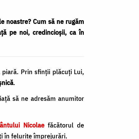
cele noastre? Cum să ne rugăm
ţă pe noi, credincioşii, ca în
iară. Prin sfinţii plăcuţi Lui,
şnică
.
e viaţă să ne adresăm anumitor
ântului Nicolae
făcătorul de
nţi în felurite împrejurări.