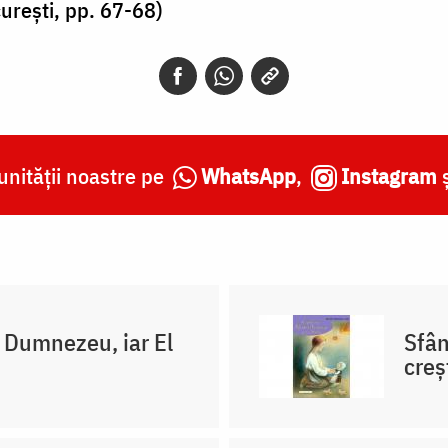
cureşti, pp. 67-68)
nității noastre pe
WhatsApp
,
Instagram
i Dumnezeu, iar El
Sfân
creş