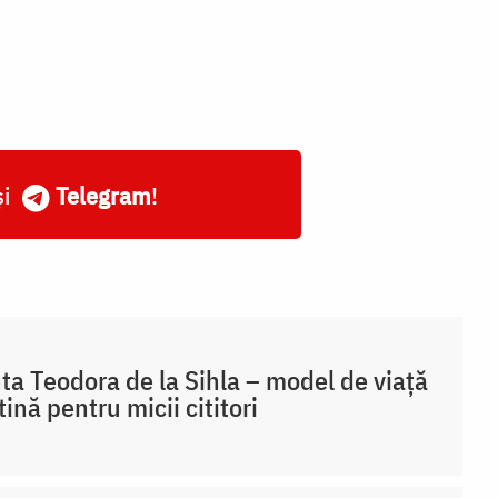
și
Telegram
!
ta Teodora de la Sihla – model de viaţă
tină pentru micii cititori