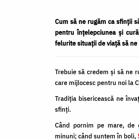
ne
rugăm
Cum să ne rugăm ca sfinţii s
pentru
pentru înţelepciunea şi curăţ
înțelepciunea
felurite situaţii de viaţă să n
și
curăția
Trebuie să credem şi să ne rug
copiilor
care mijlocesc pentru noi la C
noștri?
/
Tradiţia bisericească ne înva
Foto:
sfinţi.
Oana
Când pornim pe mare, de o
Nechifor
minuni; când suntem în boli,