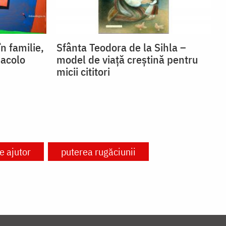
n familie,
Sfânta Teodora de la Sihla –
 acolo
model de viaţă creştină pentru
micii cititori
e ajutor
puterea rugăciunii