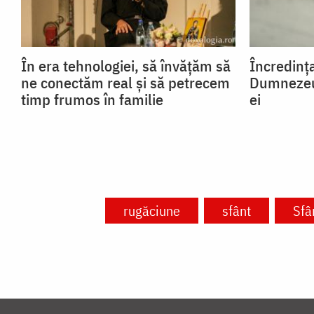
În era tehnologiei, să învățăm să
Încredința
ne conectăm real și să petrecem
Dumnezeu,
timp frumos în familie
ei
rugăciune
sfânt
Sfâ