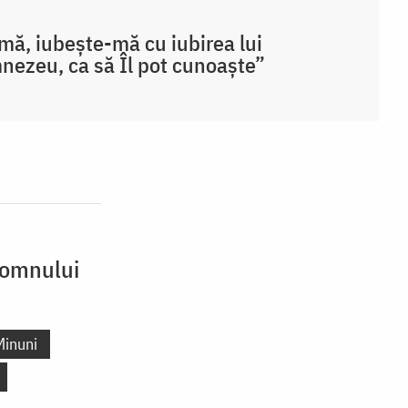
ă, iubește-mă cu iubirea lui
ezeu, ca să Îl pot cunoaște”
 Domnului
Minuni