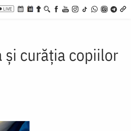
LIVE
08
și curăția copiilor