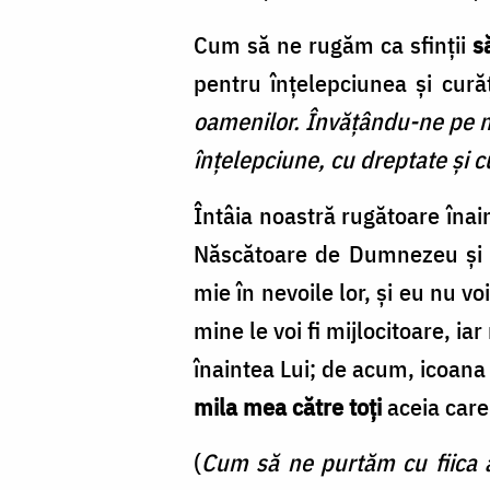
Cum să ne rugăm ca sfinţii
să
pentru înţelepciunea şi curăţ
oamenilor. Învăţându-ne pe no
înţelepciune, cu dreptate şi 
Întâia noastră rugătoare înai
Născătoare de Dumnezeu şi Pu
mie în nevoile lor, şi eu nu v
mine le voi fi mijlocitoare, i
înaintea Lui; de acum, icoana
mila mea către toţi
aceia care 
(
Cum să ne purtăm cu fiica a