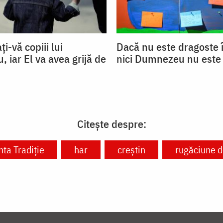
ți-vă copiii lui
Dacă nu este dragoste î
 iar El va avea grijă de
nici Dumnezeu nu este
Citește despre:
nta Tradiție
har
creștin
rugăciune d