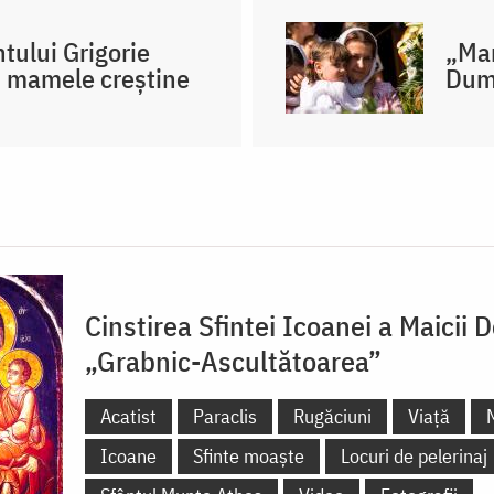
ului Grigorie
„Mam
u mamele creștine
Dumn
Cinstirea Sfintei Icoanei a Maicii
„Grabnic-Ascultătoarea”
Acatist
Paraclis
Rugăciuni
Viață
Icoane
Sfinte moaște
Locuri de pelerinaj