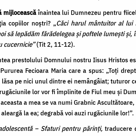
 mijlocească
înaintea lui Dumnezeu pentru fiic
ia copiilor noștri? „
Căci harul mântuitor al lui
i să lepădăm fărădelegea şi poftele lumeşti şi, 
cu cucernicie”
(Tit 2, 11-12).
ntea prestolului Domnului nostru Iisus Hristos e
rurea Fecioara Maria care a spus: „Toţi dreptm
oi lăsa pe nici unul dintre ei nemângâiat; tuturor c
ar rugăciunile lor vor fi împlinite de Fiul meu şi 
 aceasta a mea se va numi Grabnic Ascultătoare, 
aleargă la ea; degrabă voi auzi rugăciunile lor!”.
dolescentă – Sfaturi pentru părinţi,
traducere 