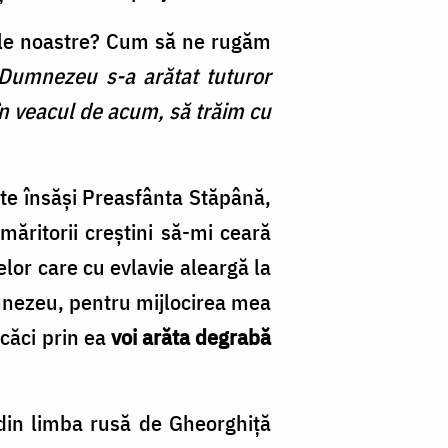
ele noastre? Cum să ne rugăm
 Dumnezeu s-a arătat tuturor
în veacul de acum, să trăim cu
ste însăşi Preasfânta Stăpână,
ăritorii creştini să-mi ceară
elor care cu evlavie aleargă la
Dumnezeu, pentru mijlocirea mea
căci prin ea
voi arăta degrabă
din limba rusă de Gheorghiţă