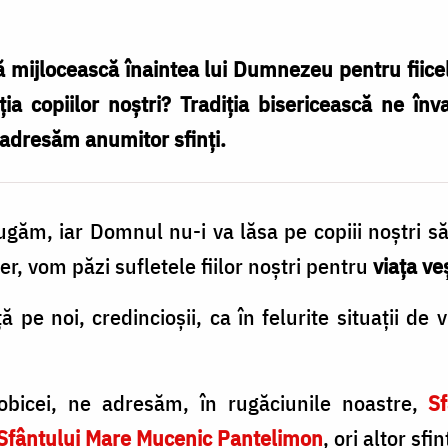
ă mijlocească înaintea lui Dumnezeu pentru fii
ia copiilor noștri? Tradiţia bisericească ne înva
e adresăm anumitor sfinţi.
ăm, iar Domnul nu-i va lăsa pe copiii noştri să p
er, vom păzi sufletele fiilor noştri pentru
viaţa ve
ţă pe noi, credincioşii, ca în felurite situaţii d
bicei, ne adresăm, în rugăciunile noastre,
Sf
Sfântului Mare Mucenic Pantelimon
, ori altor sfi