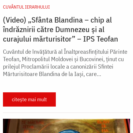
CUVÂNTUL IERARHULUI
(Video) „Sfânta Blandina – chip al
îndrăznirii către Dumnezeu și al
curajului mărturisitor” – IPS Teofan
Cuvântul de învățătură al Înaltpreasfințitului Părinte
Teofan, Mitropolitul Moldovei și Bucovinei, ținut cu
prilejul Proclamării locale a canonizării Sfintei
Mărturisitoare Blandina de la Iași, care...
citește mai mult