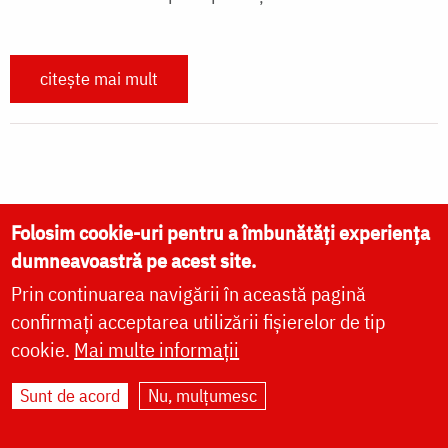
citește mai mult
Paginare
First page
« Prima pagină
Next page
Următoarea pagină
Folosim cookie-uri pentru a îmbunătăți experiența
Last page
Ultima pagină »
dumneavoastră pe acest site.
Prin continuarea navigării în această pagină
confirmați acceptarea utilizării fișierelor de tip
cookie.
Mai multe informații
Sunt de acord
Nu, mulțumesc