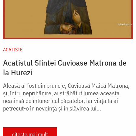
ACATISTE
Acatistul Sfintei Cuvioase Matrona de
la Hurezi
Aleasă ai fost din pruncie, Cuvioasă Maică Matrona,
şi, întru neprihănire, ai străbătut lumea aceasta
neatinsă de întunericul păcatelor, iar viaţa ta ai
petrecut-o în nevoinţă şi în slăvirea lui...
citește mai mult