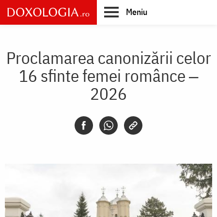
Skip
Meniu
to
main
Main
content
navigation
Proclamarea canonizării celor
16 sfinte femei românce ‒
2026