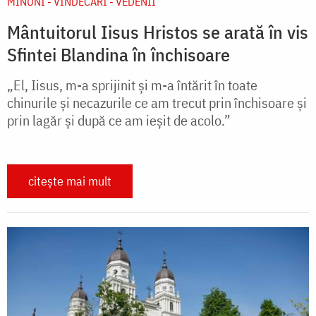
MINUNI - VINDECĂRI - VEDENII
Mântuitorul Iisus Hristos se arată în vis
Sfintei Blandina în închisoare
„El, Iisus, m-a sprijinit şi m-a întărit în toate
chinurile şi necazurile ce am trecut prin închisoare şi
prin lagăr şi după ce am ieşit de acolo.”
citește mai mult