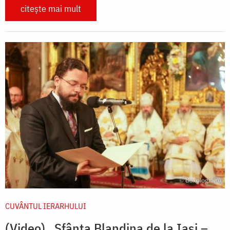
citește mai mult
CUVÂNTUL IERARHULUI
(Video) „Sfânta Blandina de la Iași –