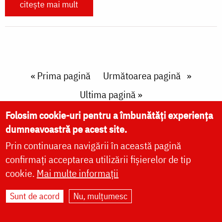
citește mai mult
Paginare
First page
« Prima pagină
Next page
Următoarea pagină
Last page
Ultima pagină »
Folosim cookie-uri pentru a îmbunătăți experiența
dumneavoastră pe acest site.
Prin continuarea navigării în această pagină
confirmați acceptarea utilizării fișierelor de tip
cookie.
Mai multe informații
VIAȚA BISERICII
Sunt de acord
Nu, mulțumesc
CUVINTE DUHOVNICEȘTI