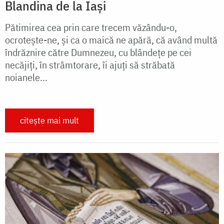
Blandina de la Iași
Pătimirea cea prin care trecem văzându-o,
ocrotește-ne, și ca o maică ne apără, că având multă
îndrăznire către Dumnezeu, cu blândețe pe cei
necăjiți, în strâmtorare, îi ajuți să străbată
noianele...
citește mai mult