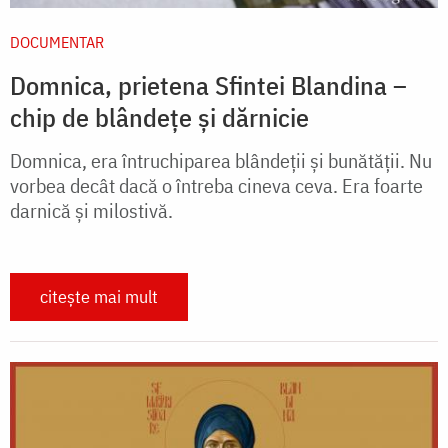
DOCUMENTAR
Domnica, prietena Sfintei Blandina –
chip de blândețe și dărnicie
Domnica, era întruchiparea blândeţii şi bunătăţii. Nu
vorbea decât dacă o întreba cineva ceva. Era foarte
darnică şi milostivă.
citește mai mult