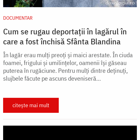
DOCUMENTAR
Cum se rugau deportații în lagărul în
care a fost închisă Sfânta Blandina
În lagăr erau mulţi preoţi şi maici arestate. În ciuda
foamei, frigului şi umilinţelor, oamenii îşi găseau
puterea în rugăciune. Pentru mulţi dintre deţinuţi,
slujbele făcute pe ascuns deveniseră...
citește mai mult