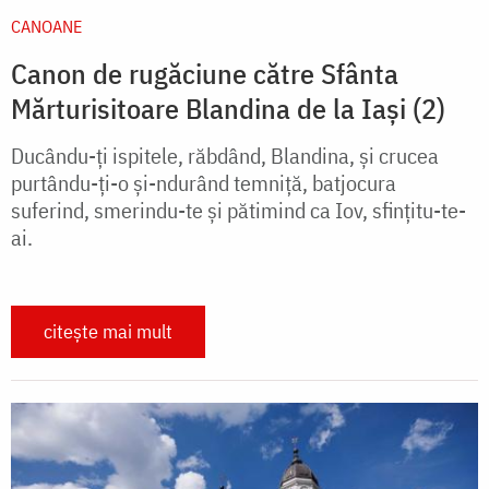
CANOANE
Canon de rugăciune către Sfânta
Mărturisitoare Blandina de la Iași (2)
Ducându-ți ispitele, răbdând, Blandina, și crucea
purtându-ți-o și-ndurând temniță, batjocura
suferind, smerindu-te și pătimind ca Iov, sfințitu-te-
ai.
citește mai mult