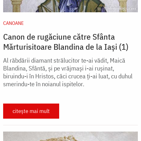
CANOANE
Canon de rugăciune către Sfânta
Mărturisitoare Blandina de la Iași (1)
Al răbdării diamant strălucitor te-ai vădit, Maică
Blandina, Sfântă, și pe vrăjmași i-ai rușinat,
biruindu-i în Hristos, căci crucea ți-ai luat, cu duhul
smerindu-te în noianul ispitelor.
citește mai mult