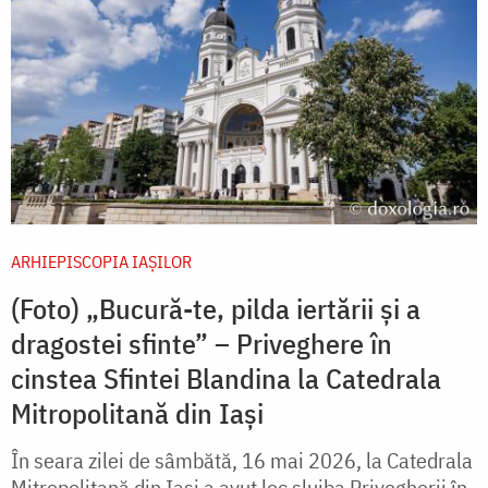
ARHIEPISCOPIA IAŞILOR
(Foto) „Bucură-te, pilda iertării și a
dragostei sfinte” – Priveghere în
cinstea Sfintei Blandina la Catedrala
Mitropolitană din Iași
În seara zilei de sâmbătă, 16 mai 2026, la Catedrala
Mitropolitană din Iași a avut loc slujba Privegherii în