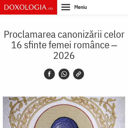
Skip
Meniu
to
main
Main
content
navigation
Proclamarea canonizării celor
16 sfinte femei românce ‒
2026