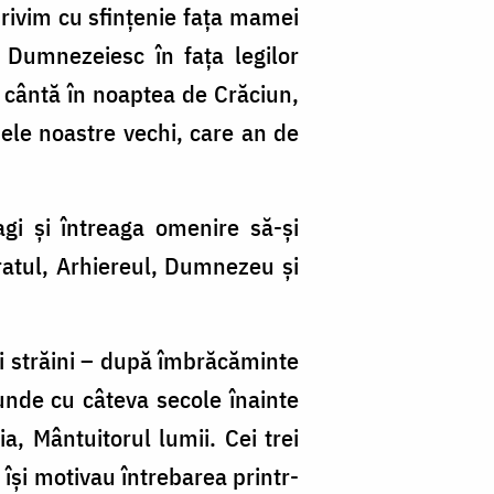
privim cu sfințenie fața mamei
 Dumnezeiesc în fața legilor
i cântă în noaptea de Crăciun,
dele noastre vechi, care an de
gi și întreaga omenire să-și
ăratul, Arhiereul, Dumnezeu și
ri străini – după îmbrăcăminte
 unde cu câteva secole înainte
a, Mântuitorul lumii. Cei trei
 își motivau întrebarea printr-