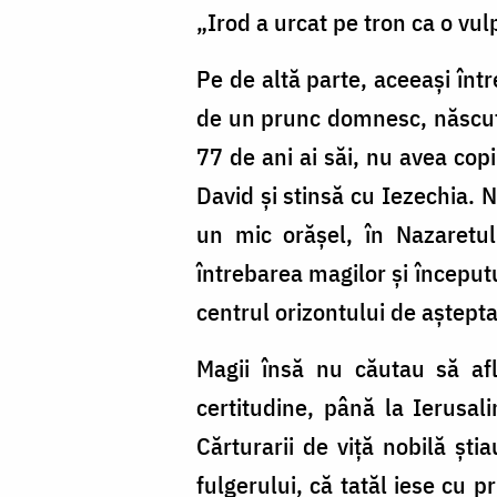
„Irod a urcat pe tron ca o vul
Pe de altă parte, aceeași înt
de un prunc domnesc, născut d
77 de ani ai săi, nu avea copi
David și stinsă cu Iezechia. N
un mic orășel, în Nazaretul 
întrebarea magilor și începutu
centrul orizontului de aștept
Magii însă nu căutau să af
certitudine, până la Ierusa
Cărturarii de viță nobilă ști
fulgerului, că tatăl iese cu 