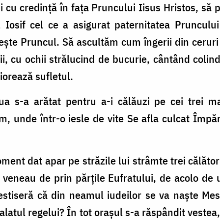
 cu credință în fața Pruncului Iisus Hristos, să 
 Iosif cel ce a asigurat paternitatea Pruncului
vește Pruncul. Să ascultăm cum îngerii din cerur
, cu ochii strălucind de bucurie, cântând colin
iorează sufletul.
a s-a arătat pentru a-i călăuzi pe cei trei ma
m, unde într-o iesle de vite Se afla culcat Împ
ment dat apar pe străzile lui strâmte trei călăto
 veneau de prin părțile Eufratului, de acolo de
vestiseră că din neamul iudeilor se va naște Mesi
latul regelui? În tot orașul s-a răspândit vestea,