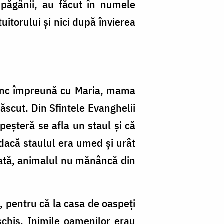
 păgânii, au făcut în numele
uitorului și nici după învierea
Prunc împreună cu Maria, mama
născut. Din Sfintele Evanghelii
 peșteră se afla un staul și că
 dacă staulul era umed și urât
urată, animalul nu mănâncă din
, pentru că la casa de oaspeți
schis. Inimile oamenilor erau