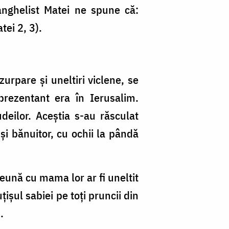
anghelist Matei ne spune că:
tei 2, 3).
rpare și uneltiri viclene, se
prezentant era în Ierusalim.
deilor. Aceștia s-au răsculat
 și bănuitor, cu ochii la pândă
reună cu mama lor ar fi uneltit
țișul sabiei pe toți pruncii din
.