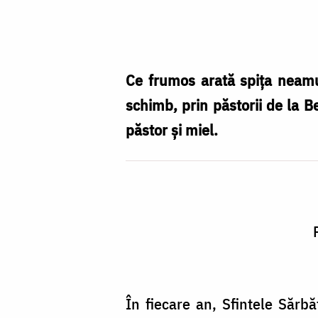
Nașterea
Domnului
/
Foto:
Ce frumos arată spița neamul
Oana
schimb, prin păstorii de la B
Nechifor
păstor și miel.
În fiecare an, Sfintele Săr