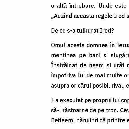
o altă întrebare. Unde este
„Auzind aceasta regele Irod s-
De ce s-a tulburat Irod?
Omul acesta domnea în Ierusa
menținea pe bani și slugărn
Înstrăinat de neam și urât d
împotriva lui de mai multe ori
asupra oricărui posibil rival,
I-a executat pe propriii lui c
să-l răstoarne de pe tron. Ceva
Betleem, bănuind că printre e