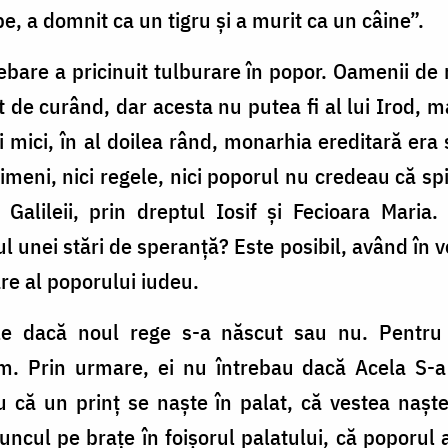
pe, a domnit ca un tigru și a murit ca un câine”.
rebare a pricinuit tulburare în popor. Oamenii de
e curând, dar acesta nu putea fi al lui Irod, mai
i mici, în al doilea rând, monarhia ereditară era 
imeni, nici regele, nici poporul nu credeau că spi
Galileii, prin dreptul Iosif și Fecioara Maria.
l unei stări de speranță? Este posibil, având în 
are al poporului iudeu.
le dacă noul rege s-a născut sau nu. Pentru 
lim. Prin urmare, ei nu întrebau dacă Acela S-a
au că un prinț se naște în palat, că vestea nașt
pruncul pe brațe în foișorul palatului, că poporul