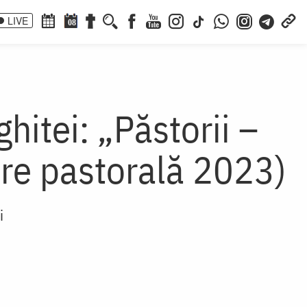
LIVE
08
hitei: „Păstorii –
are pastorală 2023)
i