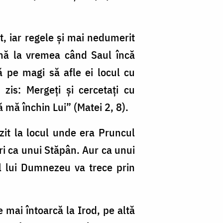
, iar regele și mai nedumerit
aină la vremea când Saul încă
ă pe magi să afle ei locul cu
 zis: Mergeți și cercetați cu
ă mă închin Lui” (Matei 2, 8).
zit la locul unde era Pruncul
ri ca unui Stăpân. Aur ca unui
l lui Dumnezeu va trece prin
se mai întoarcă la Irod, pe altă