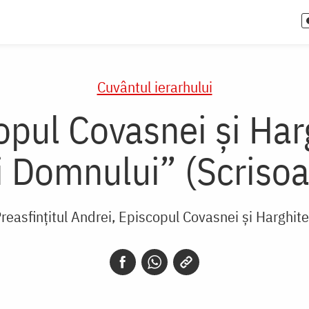
Cuvântul ierarhului
pul Covasnei și Harg
ii Domnului” (Scriso
reasfințitul Andrei, Episcopul Covasnei și Harghite