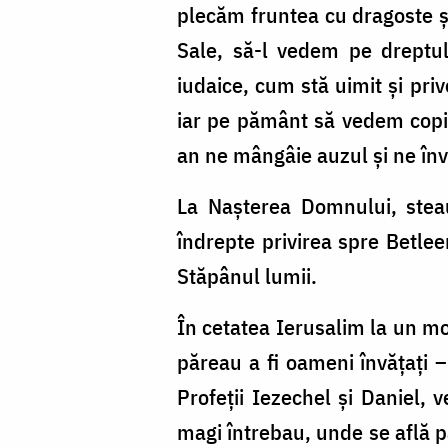
plecăm fruntea cu dragoste și
Sale, să-l vedem pe dreptul
iudaice, cum stă uimit și pri
iar pe pământ să vedem copiii
an ne mângâie auzul și ne înv
La Nașterea Domnului, steau
îndrepte privirea spre Betlee
Stăpânul lumii.
În cetatea Ierusalim la un mo
păreau a fi oameni învățați –
Profeții Iezechel și Daniel, 
magi întrebau, unde se află pa