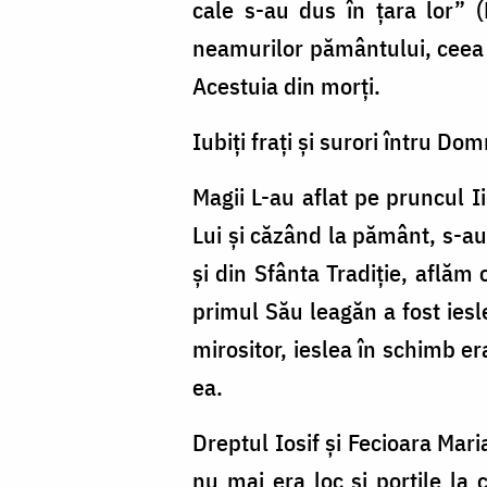
cale s-au dus în țara lor” 
neamurilor pământului, ceea ce
Acestuia din morți.
Iubiți frați și surori întru Dom
Magii L-au aflat pe pruncul 
Lui și căzând la pământ, s-au 
și din Sfânta Tradiție, aflăm 
primul Său leagăn a fost iesl
mirositor, ieslea în schimb e
ea.
Dreptul Iosif și Fecioara Mar
nu mai era loc și porțile la