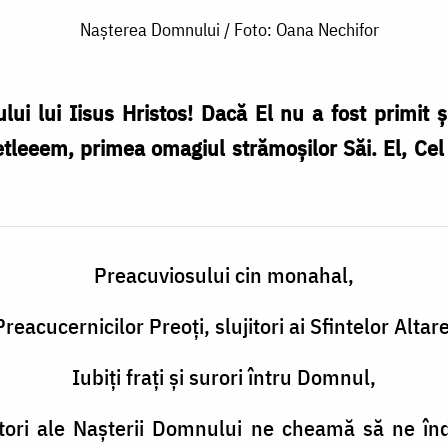
Nașterea Domnului / Foto: Oana Nechifor
ui lui Iisus Hristos! Dacă El nu a fost primit ș
etleeem, primea omagiul strămoșilor Săi. El, Cel 
Preacuviosului cin monahal,
Preacucernicilor Preoți, slujitori ai Sfintelor Altare
Iubiţi fraţi și surori întru Domnul,
bători ale Nașterii Domnului ne cheamă să ne î