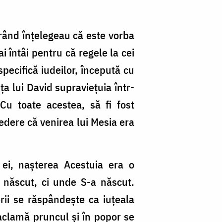
 rând înțelegeau că este vorba
 întâi pentru că regele la cei
specifică iudeilor, începută cu
ța lui David supraviețuia într-
 Cu toate acestea, să fi fost
vedere că venirea lui Mesia era
ei, nașterea Acestuia era o
 născut, ci unde S-a născut.
erii se răspândește ca iuțeala
 aclamă pruncul și în popor se