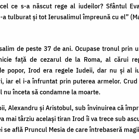
 cel ce s-a născut rege al iudeilor? Sfântul Ev
a tulburat și tot Ierusalimul împreună cu el” (Ma
lim de peste 37 de ani. Ocupase tronul prin uzu
icie față de cezarul de la Roma, al cărui re
e popor, Irod era regele Iudeii, dar nu și al iu
, iar el i-a înfruntat prin puterea armelor. Crud
 el nu înceta să condamne la moarte.
opii, Alexandru și Aristobul, sub învinuirea că împ
 mai târziu același tiran Irod îi va trece sub ascu
i se află Pruncul Mesia de care întrebaseră magii