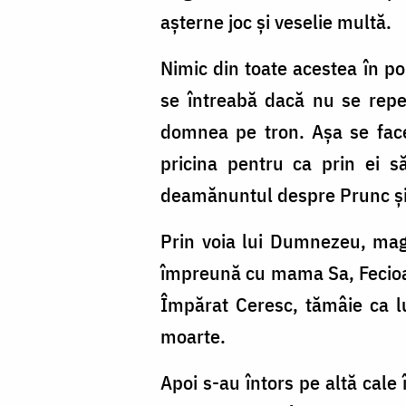
așterne joc și veselie multă.
Nimic din toate acestea în p
se întreabă dacă nu se repet
domnea pe tron. Așa se face 
pricina pentru ca prin ei să
deamănuntul despre Prunc și da
Prin voia lui Dumnezeu, magi
împreună cu mama Sa, Fecioara
Împărat Ceresc, tămâie ca l
moarte.
Apoi s-au întors pe altă cale î