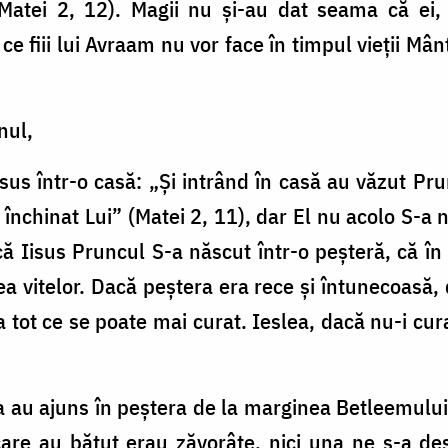
(Matei 2, 12). Magii nu și-au dat seama că ei,
 fiii lui Avraam nu vor face în timpul vieții Mânt
nul,
Iisus într-o casă: „Și intrând în casă au văzut 
închinat Lui” (Matei 2, 11), dar El nu acolo S-a 
că Iisus Pruncul S-a născut într-o peșteră, că în
ea vitelor. Dacă peștera era rece și întunecoasă,
ra tot ce se poate mai curat. Ieslea, dacă nu-i c
ia au ajuns în peștera de la marginea Betleemului
 care au bătut erau zăvorâte, nici una ne s-a de