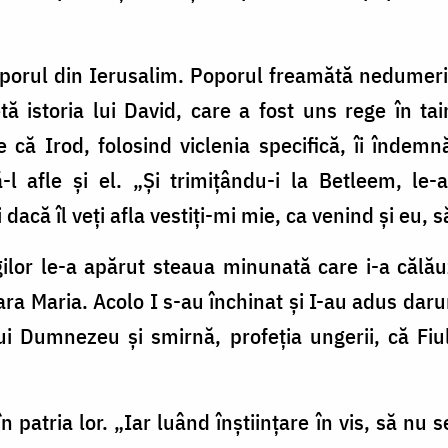
oporul din Ierusalim. Poporul freamătă nedumerit
ă istoria lui David, care a fost uns rege în t
că Irod, folosind viclenia specifică, îi îndemn
-l afle și el. „Și trimițându-i la Betleem, le-a
că îl veți afla vestiți-mi mie, ca venind și eu, s
lor le-a apărut steaua minunată care i-a călău
 Maria. Acolo I s-au închinat și I-au adus daru
ui Dumnezeu și smirnă, profeția ungerii, că Fiu
n patria lor. „Iar luând înștiințare în vis, să nu 