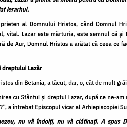
at ierarhul.
 prieten al Domnului Hristos, când Domnul Hr
l, vital. Lazar este mărturia, este semnul că și H
ră de Aur, Domnul Hristos a arătat că ceea ce fa
i dreptului Lazăr
stos din Betania, a tăcut, dar, o, cât de mult grăi
irea cu Sfântul și dreptul Lazar, după ce ne-am r
”, a întrebat Episcopul vicar al Arhiepiscopiei Su
ezeu, nu vă îndoiți, nu vă clătinați. A spus D