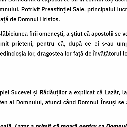
mnului. Potrivit Preasfinției Sale, principalul lu
, față de Domnul Hristos.
ăbiciunea firii omenești, a știut că apostolii se
numit prieteni, pentru că, după ce ei s-au um
credincioșia lor, dragostea lor față de învățătorul l
piei Sucevei și Rădăuților a explicat că Lazăr, la
eten al Domnului, atunci când Domnul Însuși se
boală, Lazar a primit să moară pentru ca Domnul 