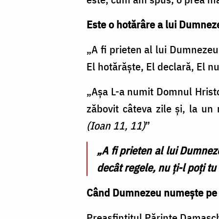
Este o hotărâre a lui Dumnez
„A fi prieten al lui Dumneze
El hotărăște, El declară, El n
„Așa L-a numit Domnul Hristo
zăbovit câteva zile și, la u
(Ioan 11, 11)
”
„A fi prieten al lui Dumnez
decât regele, nu ți-l poți 
Când Dumnezeu numește pe c
Preasfințitul Părinte Damasch