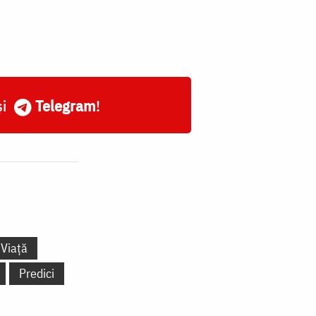
și
Telegram
!
Viață
Predici