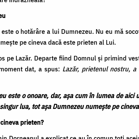
eu
u este o hotărâre a lui Dumnezeu. Nu eu mă soco
umește pe cineva dacă este prieten al Lui.
s pe Lazăr. Departe fiind Domnul și primind vest
n moment dat, a spus:
Lazăr, prietenul nostru, a
eu este o onoare, dar, așa cum în lumea de aici un
tu singur lua, tot așa Dumnezeu numește pe cineva
ineva prieten?
in Dorneanul a explicat ce au în comun toți aceia