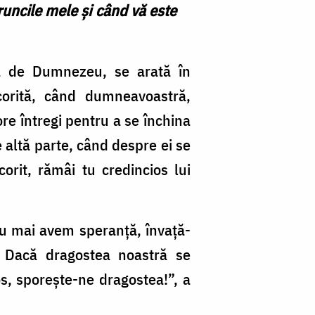
runcile mele și când vă este
ață de Dumnezeu, se arată în
orită, când dumneavoastră,
 ore întregi pentru a se închina
re altă parte, când despre ei se
rit, rămâi tu credincios lui
 nu mai avem speranță, învață-
. Dacă dragostea noastră se
tos, sporește-ne dragostea!”, a