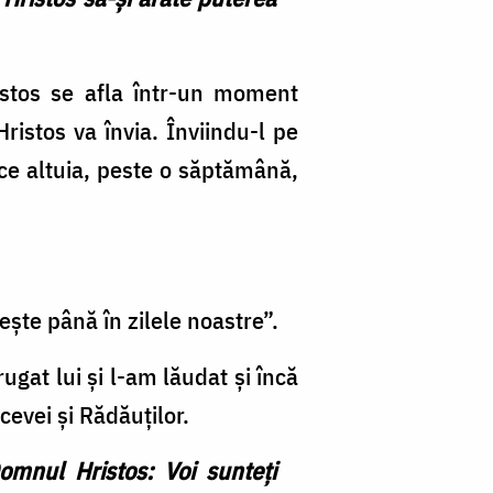
istos se afla într-un moment
ristos va învia. Înviindu-l pe
ce altuia, peste o săptămână,
ește până în zilele noastre”.
ugat lui și l-am lăudat și încă
cevei și Rădăuților.
omnul Hristos: Voi sunteţi