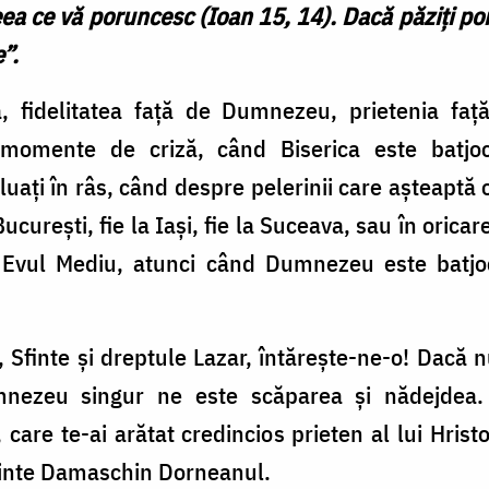
ceea ce vă poruncesc (Ioan 15, 14). Dacă păziți po
”.
a, fidelitatea față de Dumnezeu, prietenia f
momente de criză, când Biserica este batjoc
, luați în râs, când despre pelerinii care așteaptă
 București, fie la Iași, fie la Suceava, sau în orica
 Evul Mediu, atunci când Dumnezeu este batjoco
 Sfinte și dreptule Lazar, întărește-ne-o! Dacă
mnezeu singur ne este scăparea și nădejdea
 care te-ai arătat credincios prieten al lui Hris
ărinte Damaschin Dorneanul.