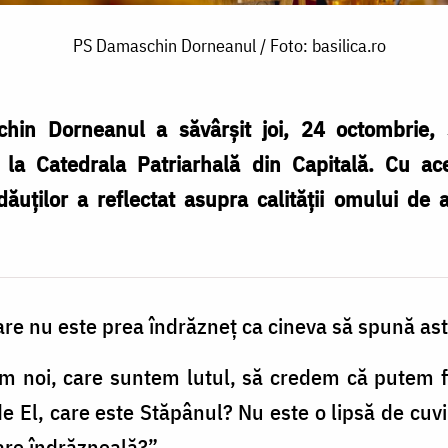
PS Damaschin Dorneanul / Foto: basilica.ro
chin Dorneanul a săvârșit joi, 24 octombrie, s
 la Catedrala Patriarhală din Capitală. Cu ace
dăuților a reflectat asupra calității omului de 
re nu este prea îndrăzneț ca cineva să spună asta
ăm noi, care suntem lutul, să credem că putem f
 de El, care este Stăpânul? Nu este o lipsă de cuv
are îndrăzneală?”