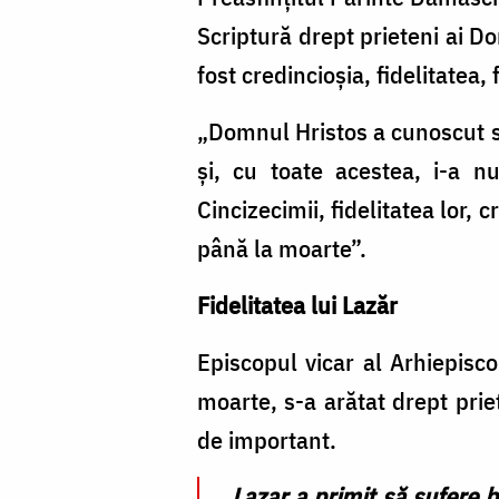
Scriptură drept prieteni ai Do
fost credincioșia, fidelitatea
„Domnul Hristos a cunoscut sl
și, cu toate acestea, i-a 
Cincizecimii, fidelitatea lor, 
până la moarte”.
Fidelitatea lui Lazăr
Episcopul vicar al Arhiepisco
moarte, s-a arătat drept pri
de important.
„Lazar a primit să sufere 