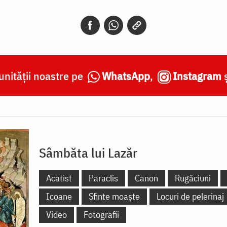
nității noastre pe
WhatsApp
,
Instagram
Sâmbăta lui Lazăr
Acatist
Paraclis
Canon
Rugăciuni
Icoane
Sfinte moaște
Locuri de pelerinaj
Video
Fotografii