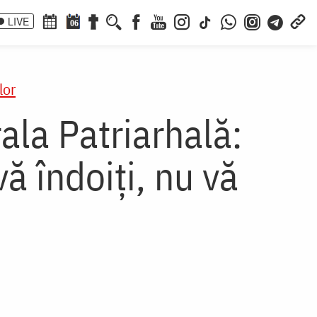
LIVE
06
lor
la Patriarhală:
ă îndoiți, nu vă