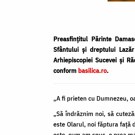
PS
Damaschin
Dorneanul
/
Preasfințitul Părinte Damas
Foto:
Sfântului și dreptului Lazăr
basilica.ro
Arhiepiscopiei Sucevei și Ră
conform
basilica.ro
.
„A fi prieten cu Dumnezeu, oa
„Să îndrăznim noi, să cutez
este Olarul, noi făptura față
este, cum am spus, o prea m