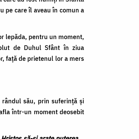
cru pe care îl aveau în comun a
 vor lepăda, pentru un moment,
plut de Duhul Sfânt în ziua
or, față de prietenul lor a mers
 rândul său, prin suferință și
 afla într-un moment deosebit
Hristos să-și arate puterea