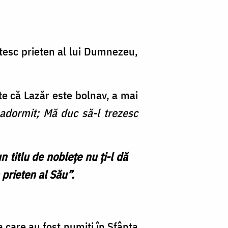
tesc prieten al lui Dumnezeu,
e că Lazăr este bolnav, a mai
 adormit; Mă duc să-l trezesc
 titlu de noblețe nu ți-l dă
 prieten al Său”.
 care au fost numiți în Sfânta