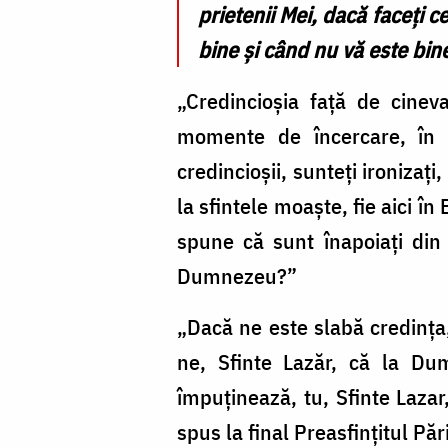
prietenii Mei, dacă faceți 
bine și când nu vă este bine
„Credincioșia față de cinev
momente de încercare, în 
credincioșii, sunteți ironizați
la sfintele moaște, fie aici în
spune că sunt înapoiați din
Dumnezeu?”
„Dacă ne este slabă credința,
ne, Sfinte Lazăr, că la Du
împuținează, tu, Sfinte Lazar,
spus la final Preasfințitul P