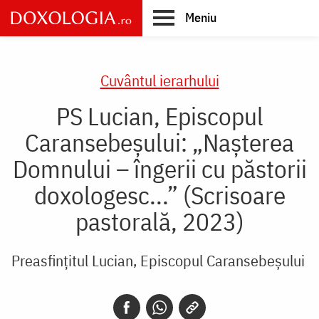
Skip
Meniu
to
main
Main
content
navigation
Cuvântul ierarhului
PS Lucian, Episcopul
Caransebeșului: „Nașterea
Domnului – îngerii cu păstorii
doxologesc...” (Scrisoare
pastorală, 2023)
Preasfințitul Lucian, Episcopul Caransebeșului