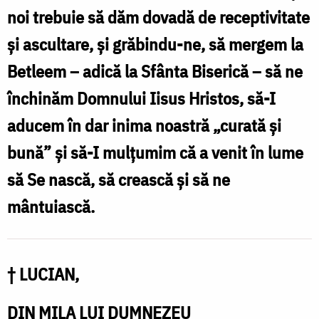
Foto:
noi trebuie să dăm dovadă de receptivitate
Oana
și ascultare, și grăbindu-ne, să mergem la
Nechifor
Betleem – adică la Sfânta Biserică – să ne
închinăm Domnului Iisus Hristos, să-I
aducem în dar inima noastră „curată și
bună” și să-I mulțumim că a venit în lume
să Se nască, să crească și să ne
mântuiască.
† LUCIAN,
DIN MILA LUI DUMNEZEU