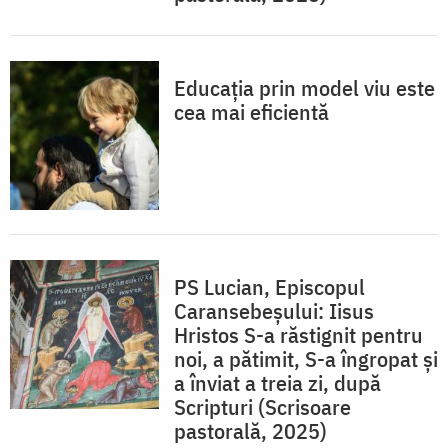
Educația prin model viu este
cea mai eficientă
PS Lucian, Episcopul
Caransebeșului: Iisus
Hristos S-a răstignit pentru
noi, a pătimit, S-a îngropat și
a înviat a treia zi, după
Scripturi (Scrisoare
pastorală, 2025)