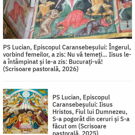
PS Lucian, Episcopul Caransebeșului: Îngerul,
vorbind femeilor, a zis: Nu vă temeți… Iisus le-
a întâmpinat și le-a zis: Bucurați-vă!
(Scrisoare pastorală, 2026)
PS Lucian, Episcopul
Caransebeșului: Iisus
Hristos, Fiul lui Dumnezeu,
S-a pogorât din ceruri și S-a
făcut om (Scrisoare
pastorală, 2025)