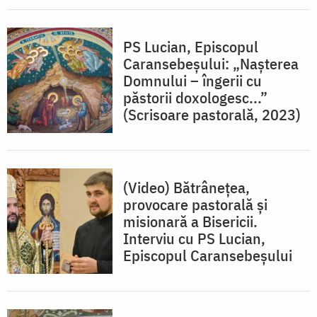
PS Lucian, Episcopul
Caransebeșului: „Nașterea
Domnului – îngerii cu
păstorii doxologesc...”
(Scrisoare pastorală, 2023)
(Video) Bătrânețea,
provocare pastorală și
misionară a Bisericii.
Interviu cu PS Lucian,
Episcopul Caransebeșului