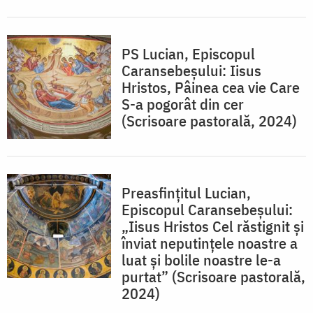
PS Lucian, Episcopul
Caransebeșului: Iisus
Hristos, Pâinea cea vie Care
S-a pogorât din cer
(Scrisoare pastorală, 2024)
Preasfințitul Lucian,
Episcopul Caransebeșului:
„Iisus Hristos Cel răstignit și
înviat neputințele noastre a
luat și bolile noastre le-a
purtat” (Scrisoare pastorală,
2024)