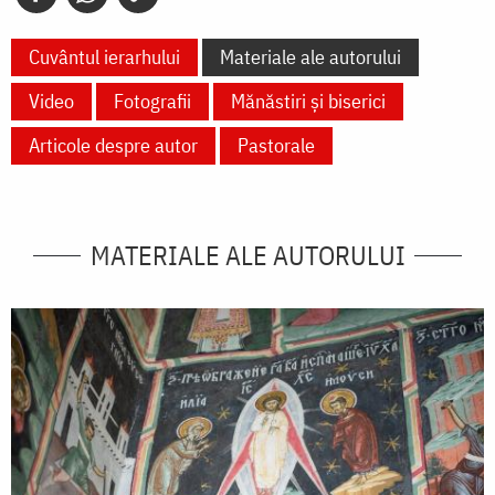
Cuvântul ierarhului
Materiale ale autorului
Video
Fotografii
Mănăstiri și biserici
Articole despre autor
Pastorale
MATERIALE ALE AUTORULUI