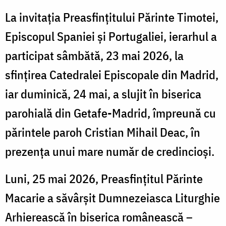
ș
convertiți
La invitația Preasfințitului Părinte Timotei,
la
Episcopul Spaniei și Portugaliei, ierarhul a
a
Ortodoxie
participat sâmbătă, 23 mai 2026, la
n
sfințirea Catedralei Episcopale din Madrid,
c
iar duminică, 24 mai, a slujit în biserica
l
parohială din Getafe-Madrid, împreună cu
O
părintele paroh Cristian Mihail Deac, în
prezența unui mare număr de credincioși.
Luni, 25 mai 2026, Preasfințitul Părinte
Macarie a săvârșit Dumnezeiasca Liturghie
Arhierească în biserica românească –