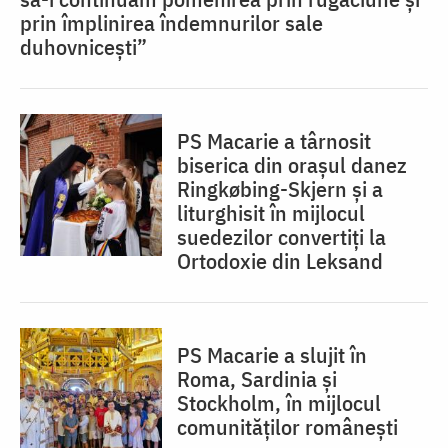
prin împlinirea îndemnurilor sale
duhovnicești”
PS Macarie a târnosit
biserica din orașul danez
Ringkøbing-Skjern și a
liturghisit în mijlocul
suedezilor convertiți la
Ortodoxie din Leksand
PS Macarie a slujit în
Roma, Sardinia și
Stockholm, în mijlocul
comunităților românești