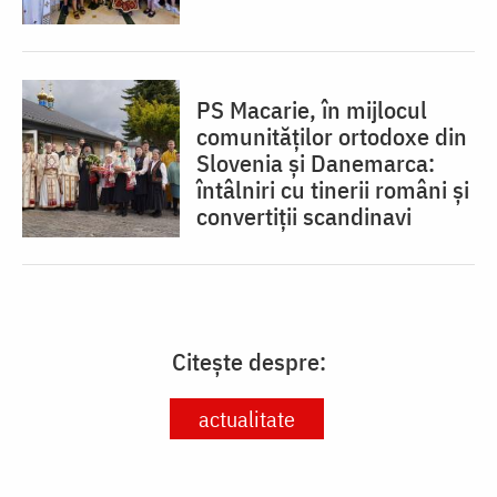
PS Macarie, în mijlocul
comunităților ortodoxe din
Slovenia și Danemarca:
întâlniri cu tinerii români și
convertiții scandinavi
Citește despre:
actualitate