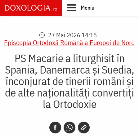
Skip
Meniu
to
main
Main
content
navigation
27 Mai 2026 14:18
Episcopia Ortodoxă Română a Europei de Nord
PS Macarie a liturghisit în
Spania, Danemarca și Suedia,
înconjurat de tinerii români și
de alte naționalități convertiți
la Ortodoxie