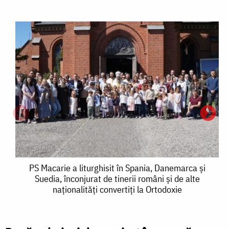
PS
PS Macarie a liturghisit în Spania, Danemarca și
Suedia, înconjurat de tinerii români și de alte
Macarie
naționalități convertiți la Ortodoxie
a
liturghisit