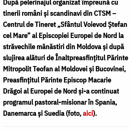
După pelerinajul organizat împreună cu
în
tinerii români și scandinavi din CTSM –
Spania,
Centrul de Tineret „Sfântul Voievod Ștefan
Danemarca
l
cel Mare” al Episcopiei Europei de Nord la
și
î
străvechile mănăstiri din Moldova și după
Suedia,
S
înconjurat
slujirea alături de Înaltpreasfințitul Părinte
de
Mitropolit Teofan al Moldovei și Bucovinei,
ș
tinerii
Preasfințitul Părinte Episcop Macarie
S
români
Drăgoi al Europei de Nord și-a continuat
î
și
programul pastoral-misionar în Spania,
de
Danemarca și Suedia (foto,
aici
).
t
alte
naționalități