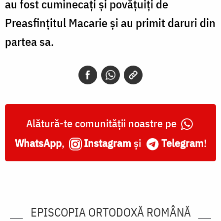
au fost cuminecați și povățuiți de
Preasfințitul Macarie și au primit daruri din
partea sa.
Alătură-te comunității noastre pe
WhatsApp
,
Instagram
și
Telegram
!
EPISCOPIA ORTODOXĂ ROMÂNĂ