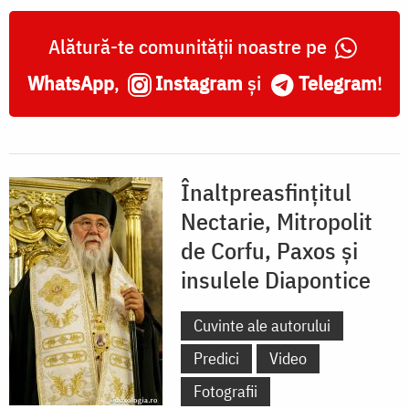
Alătură-te comunității noastre pe
WhatsApp
,
Instagram
și
Telegram
!
Înaltpreasfinţitul
Nectarie, Mitropolit
de Corfu, Paxos şi
insulele Diapontice
Cuvinte ale autorului
Predici
Video
Fotografii