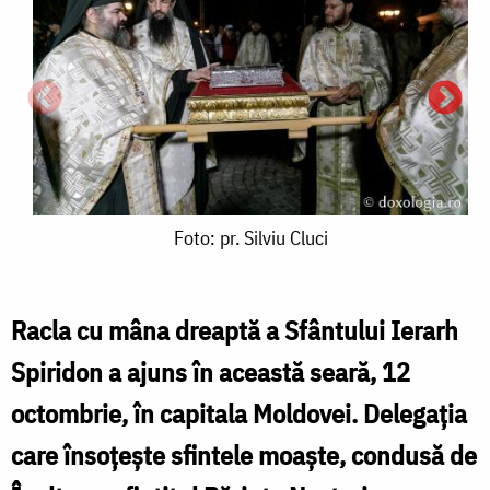
Foto:
Foto: pr. Silviu Cluci
pr.
Silviu
Racla cu mâna dreaptă a Sfântului Ierarh
Cluci
Spiridon a ajuns în această seară, 12
F
octombrie, în capitala Moldovei. Delegația
p
care însoțește sfintele moaște, condusă de
S