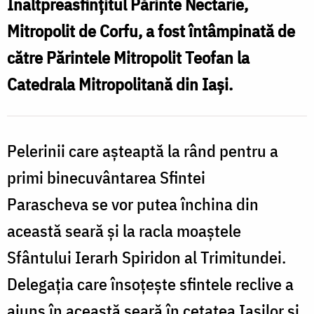
C
Înaltpreasfințitul Părinte Nectarie,
Mitropolit de Corfu, a fost întâmpinată de
către Părintele Mitropolit Teofan la
Catedrala Mitropolitană din Iași.
Pelerinii care așteaptă la rând pentru a
primi binecuvântarea Sfintei
Parascheva se vor putea închina din
această seară și la racla moaștele
Sfântului Ierarh Spiridon al Trimitundei.
Delegația care însoțește sfintele reclive a
ajuns în această seară în cetatea Iașilor și