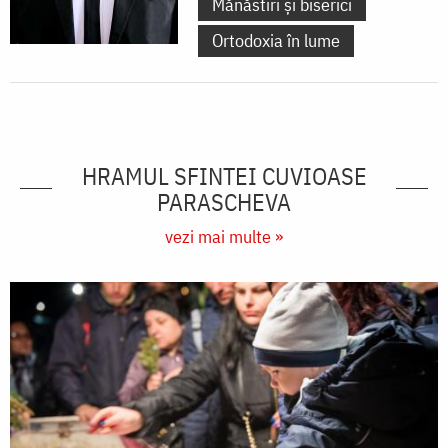
Mănăstiri și biserici
Ortodoxia în lume
HRAMUL SFINTEI CUVIOASE
PARASCHEVA
vezi mai multe »