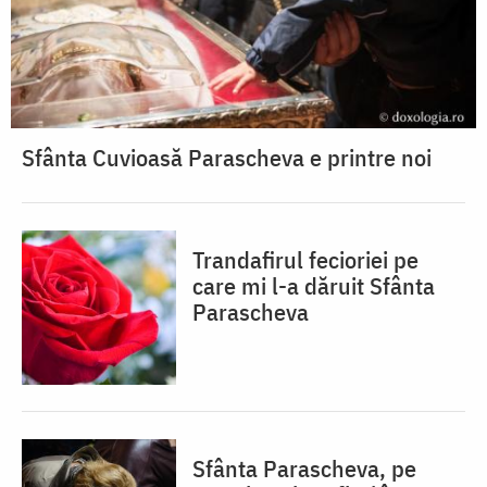
Sfânta Cuvioasă Parascheva e printre noi
Trandafirul fecioriei pe
care mi l-a dăruit Sfânta
Parascheva
Sfânta Parascheva, pe