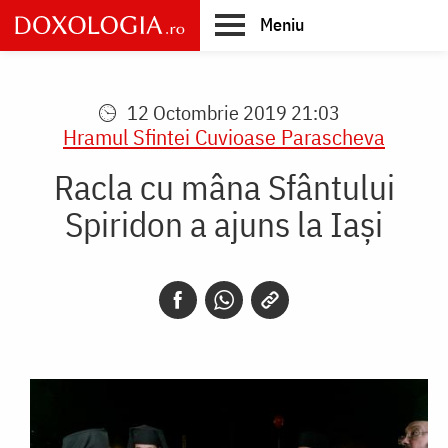
Skip
Meniu
to
main
Main
content
navigation
12 Octombrie 2019 21:03
Hramul Sfintei Cuvioase Parascheva
Racla cu mâna Sfântului
Spiridon a ajuns la Iași