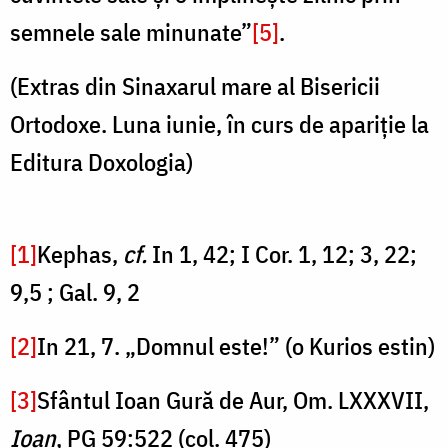
semnele sale minunate”
[5]
.
(Extras din Sinaxarul mare al Bisericii
Ortodoxe. Luna iunie, în curs de apariţie la
Editura Doxologia)
[1]
Kephas,
cf.
In 1, 42; I Cor. 1, 12; 3, 22;
9,5 ; Gal. 9, 2
[2]
In 21, 7. „Domnul este!” (o Kurios estin)
[3]
Sfântul Ioan Gură de Aur, Om. LXXXVII,
Ioan
, PG 59:522 (col. 475)