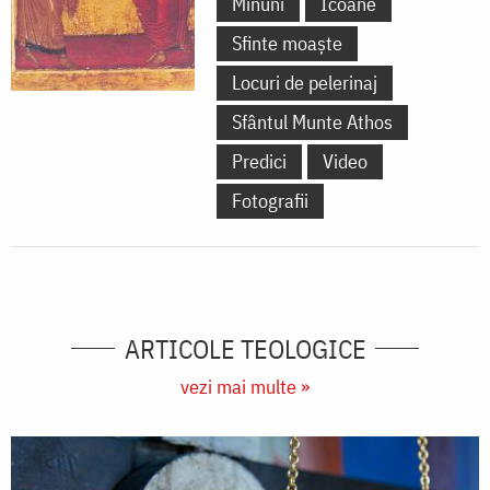
Minuni
Icoane
Sfinte moaște
Locuri de pelerinaj
Sfântul Munte Athos
Predici
Video
Fotografii
ARTICOLE TEOLOGICE
vezi mai multe »