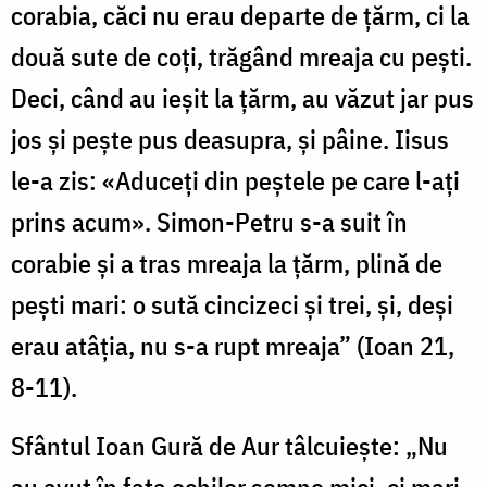
corabia, căci nu erau departe de ţărm, ci la
două sute de coţi, trăgând mreaja cu peşti.
Deci, când au ieşit la ţărm, au văzut jar pus
jos şi peşte pus deasupra, şi pâine. Iisus
le-a zis: «Aduceţi din peştele pe care l-aţi
prins acum». Simon-Petru s-a suit în
corabie şi a tras mreaja la ţărm, plină de
peşti mari: o sută cincizeci şi trei, şi, deşi
erau atâţia, nu s-a rupt mreaja” (Ioan 21,
8-11).
Sfântul Ioan Gură de Aur tâlcuieşte: „Nu
au avut în faţa ochilor semne mici, ci mari.