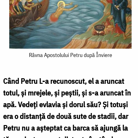
Râvna
Râvna Apostolului Petru după Înviere
Apostolului
Petru
Când Petru L-a recunoscut, el a aruncat
după
totul, şi mrejele, şi peştii, şi s-a aruncat în
Înviere
apă. Vedeţi evlavia şi dorul său? Și totuşi
era o distanţă de două sute de stadii, dar
Petru nu a aşteptat ca barca să ajungă la