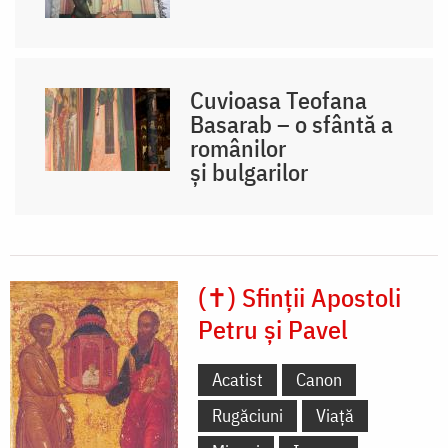
Cuvioasa Teofana
Basarab – o sfântă a
românilor
și bulgarilor
(✝) Sfinții Apostoli
Petru și Pavel
Acatist
Canon
Rugăciuni
Viață