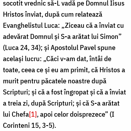
socotit vrednic să-L vadă pe Domnul Iisus
Hristos înviat, după cum relatează
Evanghelistul Luca: „Ziceau că a înviat cu
adevărat Domnul şi S-a arătat lui Simon”
(Luca 24, 34); şi Apostolul Pavel spune
acelaşi lucru: „Căci v-am dat, întâi de
toate, ceea ce şi eu am primit, că Hristos a
murit pentru păcatele noastre după
Scripturi; şi că a fost îngropat şi că a înviat
a treia zi, după Scripturi; şi că S-a arătat
lui Chefa
[1]
, apoi celor doisprezece” (I
Corinteni 15, 3-5).