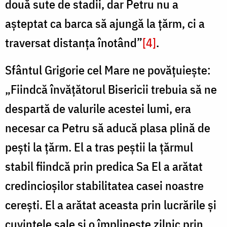
două sute de stadii, dar Petru nu a
aşteptat ca barca să ajungă la ţărm, ci a
traversat distanţa înotând”
[4]
.
Sfântul Grigorie cel Mare ne povăţuieşte:
„Fiindcă învăţătorul Bisericii trebuia să ne
despartă de valurile acestei lumi, era
necesar ca Petru să aducă plasa plină de
peşti la ţărm. El a tras peştii la ţărmul
stabil fiindcă prin predica Sa El a arătat
credincioşilor stabilitatea casei noastre
cereşti. El a arătat aceasta prin lucrările şi
cuvintele sale şi o împlineşte zilnic prin