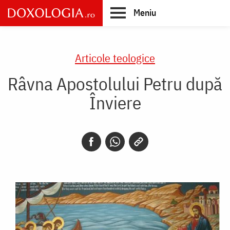
Skip
Meniu
to
main
Main
content
navigation
Articole teologice
Râvna Apostolului Petru după
Înviere