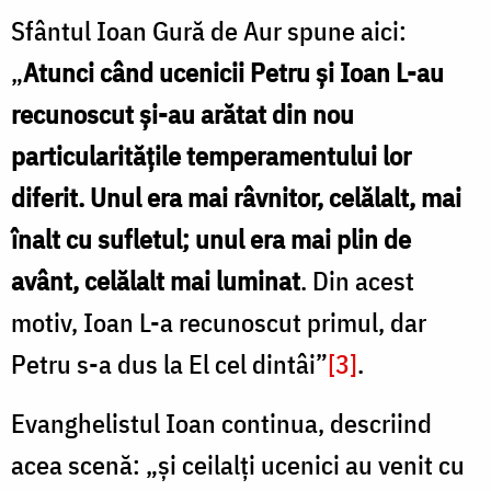
Sfântul Ioan Gură de Aur spune aici:
„
Atunci când ucenicii Petru şi Ioan L-au
recunoscut şi-au arătat din nou
particularităţile temperamentului lor
diferit. Unul era mai râvnitor, celălalt, mai
înalt cu sufletul; unul era mai plin de
avânt, celălalt mai luminat
. Din acest
motiv, Ioan L-a recunoscut primul, dar
Petru s-a dus la El cel dintâi”
[3]
.
Evanghelistul Ioan continua, descriind
acea scenă: „şi ceilalţi ucenici au venit cu