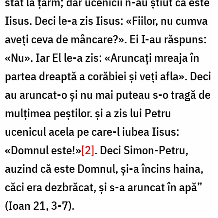
stat la ţărm; dar ucenicii n-au ştiut că este
Iisus. Deci le-a zis Iisus: «Fiilor, nu cumva
aveţi ceva de mâncare?». Ei I-au răspuns:
«Nu». Iar El le-a zis: «Aruncaţi mreaja în
partea dreaptă a corăbiei şi veţi afla». Deci
au aruncat-o şi nu mai puteau s-o tragă de
mulţimea peştilor. şi a zis lui Petru
ucenicul acela pe care-l iubea Iisus:
«Domnul este!»
[2]
. Deci Simon-Petru,
auzind că este Domnul, şi-a încins haina,
căci era dezbrăcat, şi s-a aruncat în apă”
(Ioan 21, 3-7).