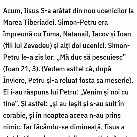
Acum, Iisus S-a arătat din nou ucenicilor la
Marea Tiberiadei. Simon-Petru era
împreună cu Toma, Natanail, Iacov şi Ioan
(fiii lui Zevedeu) şi alţi doi ucenici. Simon-
Petru le-a zis lor: „Mă duc să pescuiesc”
(Ioan 21, 3). (Vedem astfel că, după
Înviere, Petru şi-a reluat fosta sa meserie).
Ei i-au răspuns lui Petru: „Venim şi noi cu
tine”. Și astfel: „şi au ieşit şi s-au suit în
corabie, şi în noaptea aceea n-au prins
nimic. Iar făcându-se dimineaţă, Iisus a