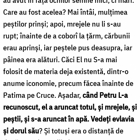
Care au fost acelea? Mai întâi, mulţimea
peştilor prinşi; apoi, mrejele nu li s-au
rupt; înainte de a coborî la ţărm, cărbunii
erau aprinşi, iar peştele pus deasupra, iar
pâinea era alături. Căci El nu S-a mai
folosit de materia deja existentă, dintr-o
anume iconomie, precum făcea înainte de
Patima pe Cruce. Aşadar,
când Petru L-a
recunoscut, el a aruncat totul, şi mrejele, şi
peştii, şi s-a aruncat în apă. Vedeţi evlavia
şi dorul său
? Și totuşi era o distanţă de