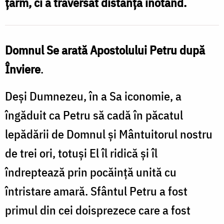
ţărm, ci a traversat distanţa înotând.
Domnul Se arată Apostolului Petru după
Înviere
.
Deşi Dumnezeu, în a Sa iconomie, a
îngăduit ca Petru să cadă în păcatul
lepădării de Domnul şi Mântuitorul nostru
de trei ori, totuşi El îl ridică şi îl
îndreptează prin pocăinţă unită cu
întristare amară. Sfântul Petru a fost
primul din cei doisprezece care a fost