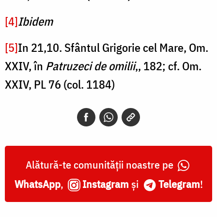
[4]
Ibidem
[5]
In 21,10. Sfântul Grigorie cel Mare, Om.
XXIV, în
Patruzeci de omilii
,, 182; cf. Om.
XXIV, PL 76 (col. 1184)
Alătură-te comunității noastre pe
WhatsApp
,
Instagram
și
Telegram
!