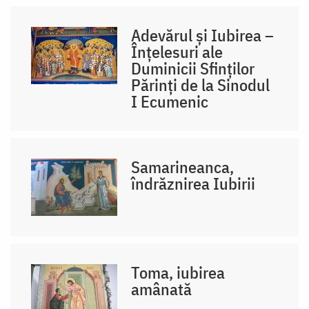
Adevărul și Iubirea –
Înțelesuri ale
Duminicii Sfinților
Părinți de la Sinodul
I Ecumenic
Samarineanca,
îndrăznirea Iubirii
Toma, iubirea
amânată