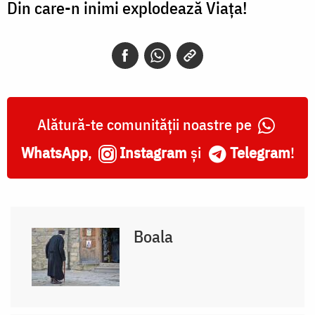
Din care-n inimi explodează Viața!
Alătură-te comunității noastre pe
WhatsApp
,
Instagram
și
Telegram
!
Boala