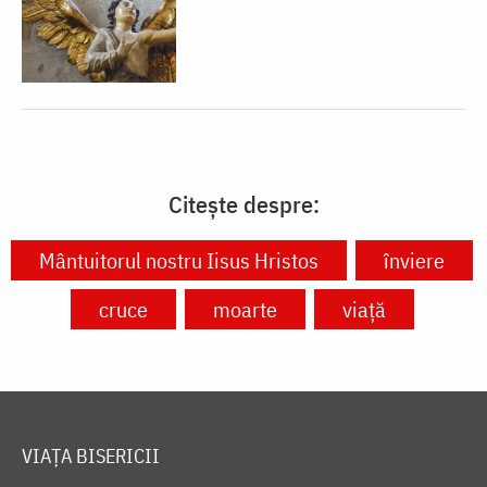
Citește despre:
Mântuitorul nostru Iisus Hristos
înviere
cruce
moarte
viață
VIAȚA BISERICII