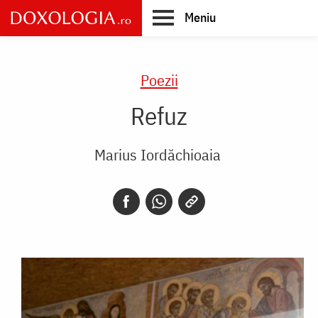
Skip
Meniu
to
main
Main
content
navigation
Poezii
Refuz
Marius Iordăchioaia