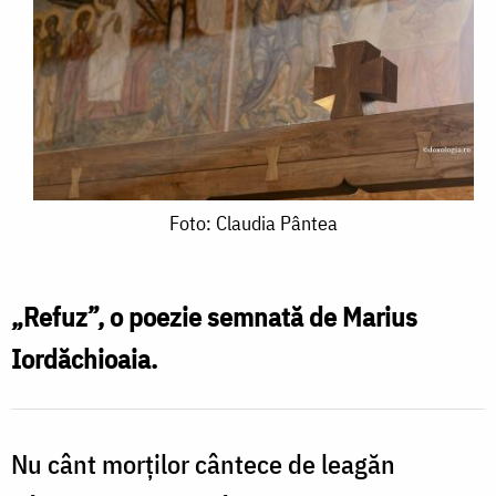
Foto:
Foto: Claudia Pântea
Claudia
Pântea
„Refuz”, o poezie semnată de Marius
Iordăchioaia.
Nu cânt morților cântece de leagăn