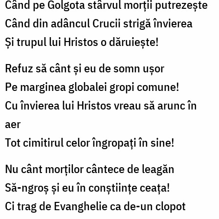
Când pe Golgota stârvul morții putrezește
Când din adâncul Crucii strigă învierea
Și trupul lui Hristos o dăruiește!
Refuz să cânt și eu de somn ușor
Pe marginea globalei gropi comune!
Cu învierea lui Hristos vreau să arunc în
aer
Tot cimitirul celor îngropați în sine!
Nu cânt morților cântece de leagăn
Să-ngroș și eu în conștiințe ceața!
Ci trag de Evanghelie ca de-un clopot