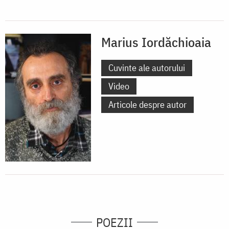
Marius Iordăchioaia
Cuvinte ale autorului
Video
Articole despre autor
POEZII