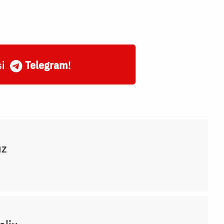
și
Telegram
!
uz