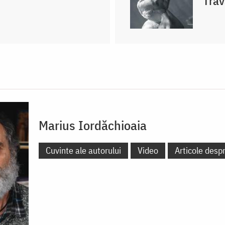
Trav
Marius Iordăchioaia
Cuvinte ale autorului
Video
Articole desp