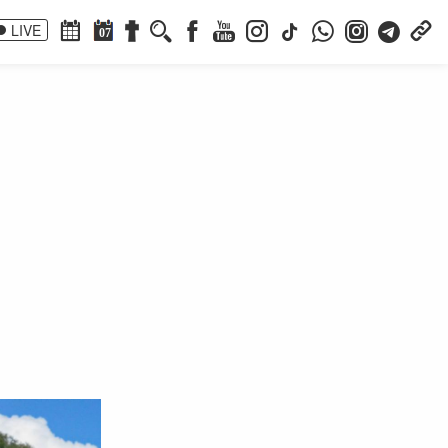
LIVE
07