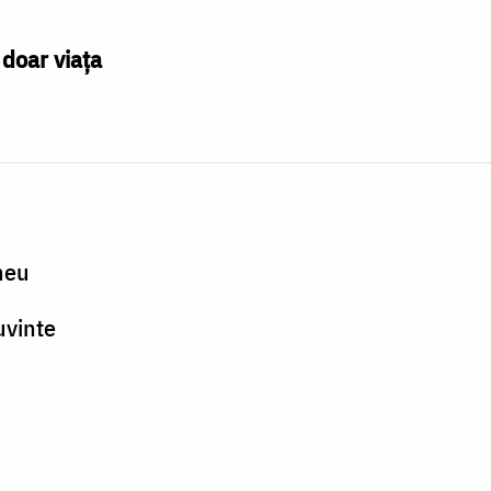
doar viața
meu
uvinte