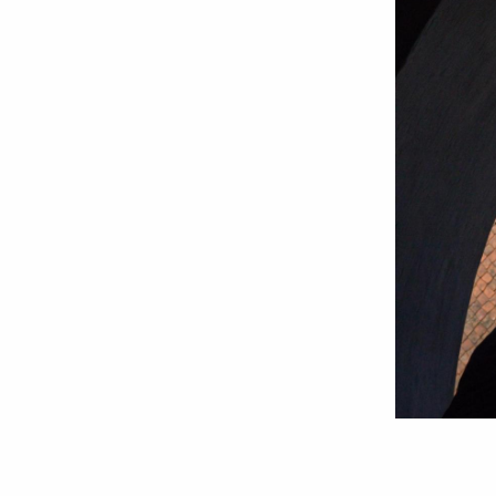
Regret
/