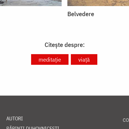
Belvedere
Citește despre:
meditație
viață
AUTORI
PĂRINȚI DUHOVNICEȘTI