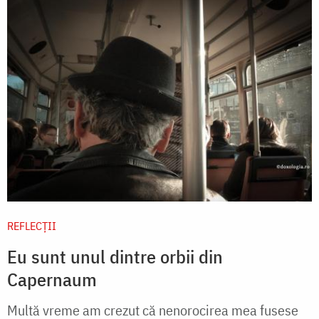
REFLECȚII
Eu sunt unul dintre orbii din
Capernaum
Multă vreme am crezut că nenorocirea mea fusese