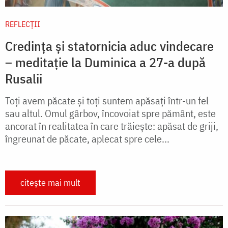
REFLECȚII
Credința și statornicia aduc vindecare
– meditație la Duminica a 27-a după
Rusalii
Toți avem păcate și toți suntem apăsați într-un fel
sau altul. Omul gârbov, încovoiat spre pământ, este
ancorat în realitatea în care trăiește: apăsat de griji,
îngreunat de păcate, aplecat spre cele...
citește mai mult