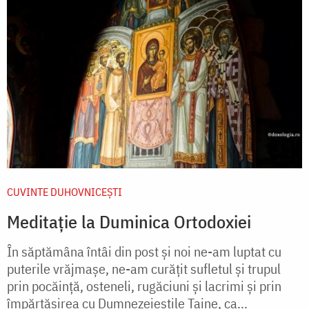
CUVINTE DUHOVNICEȘTI
Meditație la Duminica Ortodoxiei
În săptămâna întâi din post și noi ne-am luptat cu
puterile vrăjmașe, ne-am curățit sufletul și trupul
prin pocăință, osteneli, rugăciuni și lacrimi și prin
împărtășirea cu Dumnezeieștile Taine, ca...