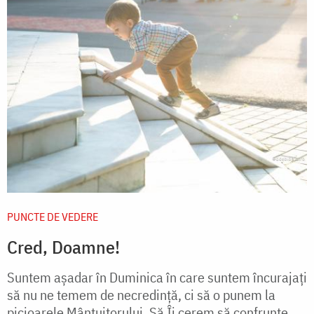
PUNCTE DE VEDERE
Cred, Doamne!
Suntem așadar în Duminica în care suntem încurajați
să nu ne temem de necredință, ci să o punem la
picioarele Mântuitorului. Să Îi cerem să confrunte