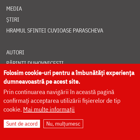
MEDIA
ȘTIRI
HRAMUL SFINTEI CUVIOASE PARASCHEVA
AUTORI
PĂRINȚI DUHOVNICEȘTI
Folosim cookie-uri pentru a îmbunătăți experiența
MAICI CU VIAȚĂ DUHOVNICEASCĂ
dumneavoastră pe acest site.
TEMATICĂ
Prin continuarea navigării în această pagină
SINAXAR ALFABETIC
confirmați acceptarea utilizării fișierelor de tip
MĂNĂSTIRI ȘI BISERICI
cookie.
Mai multe informații
CALENDAR ORTODOX
Sunt de acord
Nu, mulțumesc
WIDGET DOXOLOGIA
RADIO DOXOLOGIA