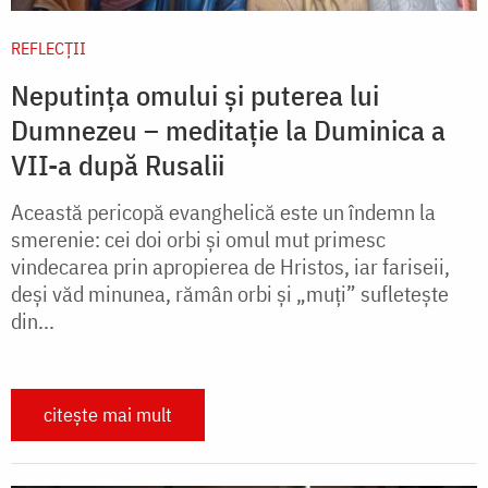
REFLECȚII
Neputința omului și puterea lui
Dumnezeu – meditație la Duminica a
VII-a după Rusalii
Această pericopă evanghelică este un îndemn la
smerenie: cei doi orbi și omul mut primesc
vindecarea prin apropierea de Hristos, iar fariseii,
deși văd minunea, rămân orbi și „muți” sufletește
din...
citește mai mult