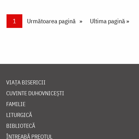
Paginare
Current page
1
Next page
Următoarea pagină
Last page
Ultima pagină »
VIAȚA BISERICII
CUVINTE DUHOVNICEȘTI
FAMILIE
LITURGICĂ
BIBLIOTECĂ
ÎNTREABĂ PREOTUL