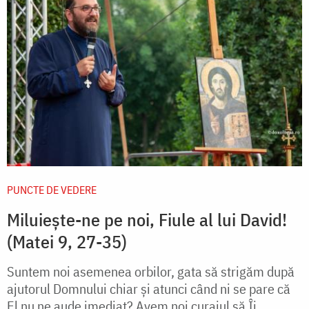
PUNCTE DE VEDERE
Miluiește-ne pe noi, Fiule al lui David!
(Matei 9, 27-35)
Suntem noi asemenea orbilor, gata să strigăm după
ajutorul Domnului chiar și atunci când ni se pare că
El nu ne aude imediat? Avem noi curajul să Îi