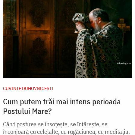
CUVINTE DUHOVNICEȘTI
Cum putem trăi mai intens perioada
Postului Mare?
Când postirea se însoțește, se întărește, se
înconjoară cu celelalte, cu rugăciunea, cu meditația,