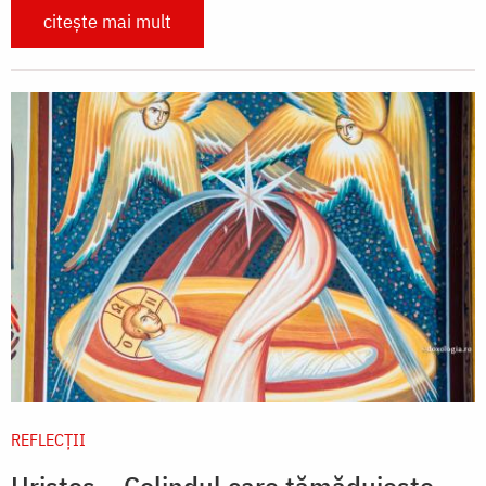
citește mai mult
REFLECȚII
Hristos – Colindul care tămăduiește,